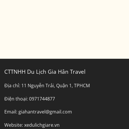
Ninh
Đi
Bình
Dương
CTTNHH Du Lịch Gia Hân Travel
Địa chỉ:
11 Nguyễn Trải, Quận 1, TPHCM
Điện thoại:
0971744877
Email:
giahantravel@gmail.com
Website:
xedulichgiare.vn