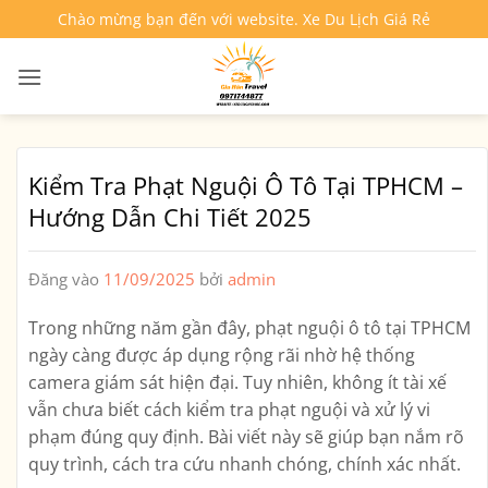
Bỏ
Chào mừng bạn đến với website. Xe Du Lịch Giá Rẻ
qua
nội
dung
Kiểm Tra Phạt Nguội Ô Tô Tại TPHCM –
Hướng Dẫn Chi Tiết 2025
Đăng vào
11/09/2025
bởi
admin
Trong những năm gần đây,
phạt nguội ô tô tại TPHCM
ngày càng được áp dụng rộng rãi nhờ hệ thống
camera giám sát hiện đại. Tuy nhiên, không ít tài xế
vẫn chưa biết cách
kiểm tra phạt nguội
và xử lý vi
phạm đúng quy định. Bài viết này sẽ giúp bạn nắm rõ
quy trình, cách tra cứu nhanh chóng, chính xác nhất.