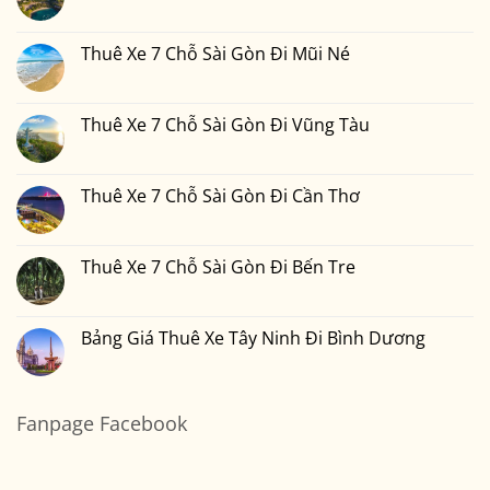
Gòn
Thuê
Không
Nhiêu
Đi
Xe
có
Tiền
Bình
7
bình
Tại
Phước
Chỗ
luận
Thuê Xe 7 Chỗ Sài Gòn Đi Mũi Né
Xedulichgiare.vn?
Sài
ở
Gòn
Thuê
Không
Đi
Xe
có
Đà
7
bình
Lạt
Chỗ
luận
Thuê Xe 7 Chỗ Sài Gòn Đi Vũng Tàu
Sài
ở
Gòn
Thuê
Không
Đi
Xe
có
Nha
7
bình
Trang
Chỗ
luận
Thuê Xe 7 Chỗ Sài Gòn Đi Cần Thơ
Sài
ở
Gòn
Thuê
Không
Đi
Xe
có
Mũi
7
bình
Né
Chỗ
luận
Thuê Xe 7 Chỗ Sài Gòn Đi Bến Tre
Sài
ở
Gòn
Thuê
Không
Đi
Xe
có
Vũng
7
bình
Tàu
Chỗ
luận
Bảng Giá Thuê Xe Tây Ninh Đi Bình Dương
Sài
ở
Gòn
Thuê
Không
Đi
Xe
có
Cần
7
bình
Thơ
Chỗ
luận
Sài
ở
Fanpage Facebook
Gòn
Bảng
Đi
Giá
Bến
Thuê
Tre
Xe
Tây