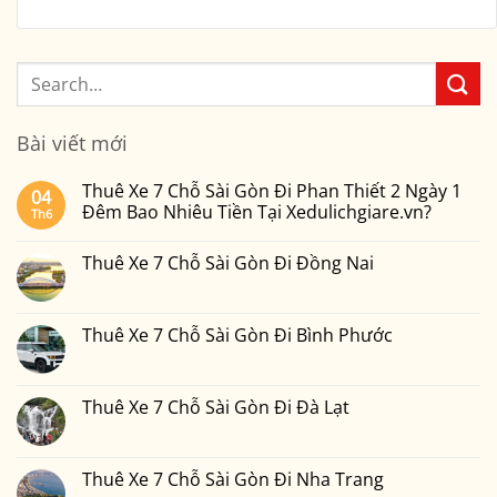
Bài viết mới
Thuê Xe 7 Chỗ Sài Gòn Đi Phan Thiết 2 Ngày 1
04
Đêm Bao Nhiêu Tiền Tại Xedulichgiare.vn?
Th6
Không
có
Thuê Xe 7 Chỗ Sài Gòn Đi Đồng Nai
bình
luận
Không
ở
có
Thuê
bình
Xe
luận
Thuê Xe 7 Chỗ Sài Gòn Đi Bình Phước
7
ở
Chỗ
Thuê
Không
Sài
Xe
có
Gòn
7
bình
Đi
Chỗ
luận
Thuê Xe 7 Chỗ Sài Gòn Đi Đà Lạt
Phan
Sài
ở
Thiết
Gòn
Thuê
Không
2
Đi
Xe
có
Ngày
Đồng
7
bình
1
Nai
Chỗ
luận
Thuê Xe 7 Chỗ Sài Gòn Đi Nha Trang
Đêm
Sài
ở
Bao