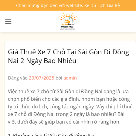
Bỏ
Chào mừng bạn đến với website. Xe Du Lịch Giá Rẻ
qua
nội
dung
Giá Thuê Xe 7 Chỗ Tại Sài Gòn Đi Đồng
Nai 2 Ngày Bao Nhiêu
Đăng vào
29/07/2025
bởi
admin
Việc thuê xe 7 chỗ từ Sài Gòn đi Đồng Nai đang là lựa
chọn phổ biến cho các gia đình, nhóm bạn hoặc công
ty tổ chức du lịch, công tác ngắn ngày. Vậy chi phí thuê
xe 7 chỗ đi Đồng Nai trong 2 ngày là bao nhiêu? Bài
viết dưới đây sẽ giúp bạn có cái nhìn rõ ràng hơn.
1.
Khoảng cách từ Sài Gòn đi Đồng Nai