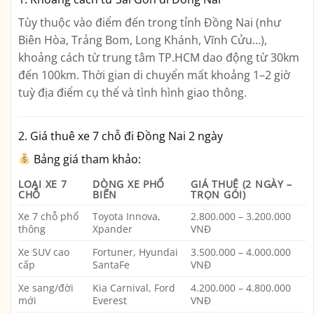
Tùy thuộc vào điểm đến trong tỉnh Đồng Nai (như
Biên Hòa, Trảng Bom, Long Khánh, Vĩnh Cửu…),
khoảng cách từ trung tâm TP.HCM dao động từ
30km
đến 100km
. Thời gian di chuyển mất khoảng
1–2 giờ
tuỳ địa điểm cụ thể và tình hình giao thông.
2.
Giá thuê xe 7 chỗ đi Đồng Nai 2 ngày
Bảng giá tham khảo:
LOẠI XE 7
DÒNG XE PHỔ
GIÁ THUÊ (2 NGÀY –
CHỖ
BIẾN
TRỌN GÓI)
Xe 7 chỗ phổ
Toyota Innova,
2.800.000 – 3.200.000
thông
Xpander
VNĐ
Xe SUV cao
Fortuner, Hyundai
3.500.000 – 4.000.000
cấp
SantaFe
VNĐ
Xe sang/đời
Kia Carnival, Ford
4.200.000 – 4.800.000
mới
Everest
VNĐ