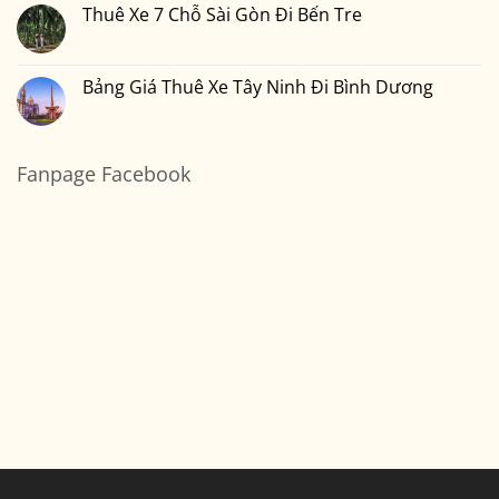
Né
Chỗ
luận
Thuê Xe 7 Chỗ Sài Gòn Đi Bến Tre
Sài
ở
Gòn
Thuê
Không
Đi
Xe
có
Vũng
7
bình
Tàu
Chỗ
luận
Bảng Giá Thuê Xe Tây Ninh Đi Bình Dương
Sài
ở
Gòn
Thuê
Không
Đi
Xe
có
Cần
7
bình
Thơ
Chỗ
luận
Sài
ở
Fanpage Facebook
Gòn
Bảng
Đi
Giá
Bến
Thuê
Tre
Xe
Tây
Ninh
Đi
Bình
Dương