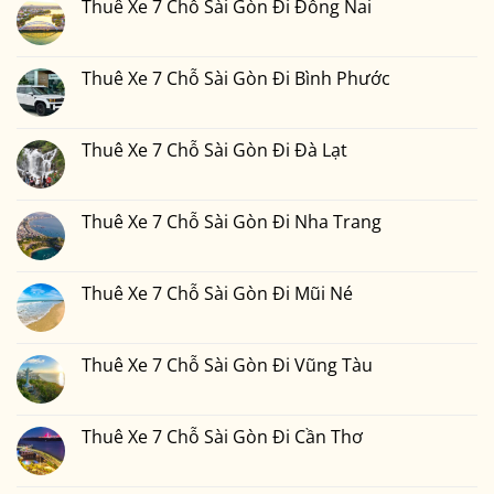
Thuê Xe 7 Chỗ Sài Gòn Đi Đồng Nai
bình
luận
Không
ở
có
Thuê
bình
Xe
luận
Thuê Xe 7 Chỗ Sài Gòn Đi Bình Phước
7
ở
Chỗ
Thuê
Không
Sài
Xe
có
Gòn
7
bình
Đi
Chỗ
luận
Thuê Xe 7 Chỗ Sài Gòn Đi Đà Lạt
Phan
Sài
ở
Thiết
Gòn
Thuê
Không
2
Đi
Xe
có
Ngày
Đồng
7
bình
1
Nai
Chỗ
luận
Thuê Xe 7 Chỗ Sài Gòn Đi Nha Trang
Đêm
Sài
ở
Bao
Gòn
Thuê
Không
Nhiêu
Đi
Xe
có
Tiền
Bình
7
bình
Tại
Phước
Chỗ
luận
Thuê Xe 7 Chỗ Sài Gòn Đi Mũi Né
Xedulichgiare.vn?
Sài
ở
Gòn
Thuê
Không
Đi
Xe
có
Đà
7
bình
Lạt
Chỗ
luận
Thuê Xe 7 Chỗ Sài Gòn Đi Vũng Tàu
Sài
ở
Gòn
Thuê
Không
Đi
Xe
có
Nha
7
bình
Trang
Chỗ
luận
Thuê Xe 7 Chỗ Sài Gòn Đi Cần Thơ
Sài
ở
Gòn
Thuê
Không
Đi
Xe
có
Mũi
7
bình