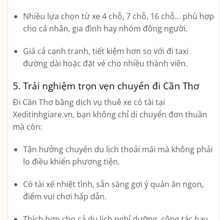
Nhiều lựa chọn từ
xe 4 chỗ, 7 chỗ, 16 chỗ…
phù hợp
cho cá nhân, gia đình hay nhóm đông người.
Giá cả cạnh tranh, tiết kiệm hơn so với đi taxi
đường dài hoặc đặt vé cho nhiều thành viên.
5. Trải nghiệm trọn vẹn chuyến đi Cần Thơ
Đi Cần Thơ bằng dịch vụ
thuê xe có tài tại
Xeditinhgiare.vn
, bạn không chỉ di chuyển đơn thuần
mà còn:
Tận hưởng chuyến du lịch thoải mái
mà không phải
lo điều khiển phương tiện.
Có tài xế nhiệt tình, sẵn sàng
gợi ý quán ăn ngon,
điểm vui chơi hấp dẫn
.
Thích hợp cho cả
du lịch nghỉ dưỡng, công tác hay