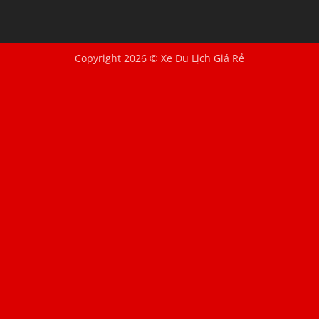
Copyright 2026 © Xe Du Lịch Giá Rẻ