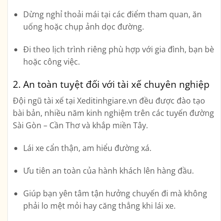
Dừng nghỉ thoải mái
tại các điểm tham quan, ăn
uống hoặc chụp ảnh dọc đường.
Đi theo lịch trình riêng
phù hợp với gia đình, bạn bè
hoặc công việc.
2. An toàn tuyệt đối với tài xế chuyên nghiệp
Đội ngũ tài xế tại Xeditinhgiare.vn đều được
đào tạo
bài bản, nhiều năm kinh nghiệm
trên các tuyến đường
Sài Gòn – Cần Thơ và khắp miền Tây.
Lái xe cẩn thận, am hiểu đường xá.
Ưu tiên an toàn
của hành khách lên hàng đầu.
Giúp bạn yên tâm tận hưởng chuyến đi mà không
phải lo mệt mỏi hay căng thẳng khi lái xe.