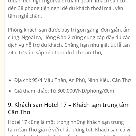
thuận tiện nghỉ ngơi và đi tham quan. Khách sạn có
đến 38 phòng tiện nghi để du khách thoải mái, yên
tâm nghỉ chân.
Phòng khách sạn được bày trí gọn gàng, đơn giản, ấm
cúng. Ngoài ra, Hồng Đào 2 cũng cung cấp đầy đủ các
dịch vụ hỗ trợ du khách. Chẳng hạn như giặt ủi, lễ tân
24h, tư vấn, sắp xếp tour du lịch Cần Thơ,…
Địa chỉ: 95/4 Mậu Thân, An Phú, Ninh Kiều, Cần Thơ
Giá tham khảo: Từ 300.000VNĐ/phòng/đêm
9. Khách sạn Hotel 17 – Khách sạn trung tâm
Cần Thơ
Hotel 17 cũng là một trong những khách sạn trung
tâm Cần Thơ giá rẻ với chất lượng tốt. Khách sạn có vị