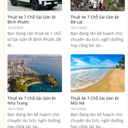
Thuê Xe 7 Chỗ Sài Gòn Đi
Thuê Xe 7 Chỗ Sài Gòn Đi
Bình Phước
Đà Lạt
12/12/2025
16/11/2025
Bạn đang cần thuê xe 7 chỗ
Bạn đang lên kế hoạch cho
từ Sài Gòn đi Bình Phước để
chuyến du lịch, nghỉ dưỡng
đi...
hay công tác tại...
Thuê Xe 7 Chỗ Sài Gòn Đi
Thuê Xe 7 Chỗ Sài Gòn Đi
Nha Trang
Mũi Né
16/11/2025
16/11/2025
Bạn đang lên kế hoạch cho
Bạn đang lên kế hoạch cho
chuyến du lịch, nghỉ dưỡng
chuyến du lịch, nghỉ dưỡng
hay công tác tại...
hay công tác tại...