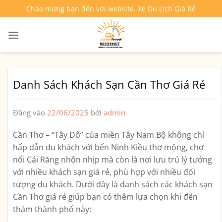
Bỏ
Chào mừng bạn đến với website. Xe Du Lịch Giá Rẻ
qua
nội
dung
Danh Sách Khách Sạn Cần Thơ Giá Rẻ
Đăng vào
22/06/2025
bởi
admin
Cần Thơ – “Tây Đô” của miền Tây Nam Bộ không chỉ
hấp dẫn du khách với bến Ninh Kiều thơ mộng, chợ
nổi Cái Răng nhộn nhịp mà còn là nơi lưu trú lý tưởng
với nhiều khách sạn giá rẻ, phù hợp với nhiều đối
tượng du khách. Dưới đây là danh sách các khách sạn
Cần Thơ giá rẻ giúp bạn có thêm lựa chọn khi đến
thăm thành phố này: