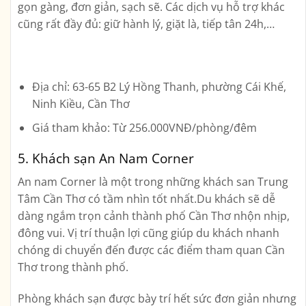
gọn gàng, đơn giản, sạch sẽ. Các dịch vụ hỗ trợ khác
cũng rất đầy đủ: giữ hành lý, giặt là, tiếp tân 24h,…
Địa chỉ: 63-65 B2 Lý Hồng Thanh, phường Cái Khế,
Ninh Kiều, Cần Thơ
Giá tham khảo: Từ 256.000VNĐ/phòng/đêm
5. Khách sạn An Nam Corner
An nam Corner là một trong những khách san Trung
Tâm Cần Thơ có tầm nhìn tốt nhất.Du khách sẽ dễ
dàng ngắm trọn cảnh thành phố Cần Thơ nhộn nhịp,
đông vui. Vị trí thuận lợi cũng giúp du khách nhanh
chóng di chuyển đến được các
điểm tham quan Cần
Thơ
trong thành phố.
Phòng khách sạn được bày trí hết sức đơn giản nhưng