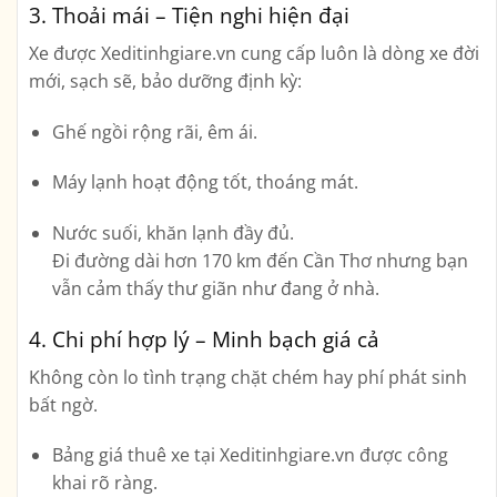
3. Thoải mái – Tiện nghi hiện đại
Xe được Xeditinhgiare.vn cung cấp luôn là
dòng xe đời
mới, sạch sẽ, bảo dưỡng định kỳ
:
Ghế ngồi rộng rãi, êm ái.
Máy lạnh hoạt động tốt, thoáng mát.
Nước suối, khăn lạnh đầy đủ.
Đi đường dài hơn 170 km đến Cần Thơ nhưng bạn
vẫn cảm thấy thư giãn như đang ở nhà.
4. Chi phí hợp lý – Minh bạch giá cả
Không còn lo tình trạng
chặt chém hay phí phát sinh
bất ngờ
.
Bảng giá thuê xe tại Xeditinhgiare.vn được
công
khai rõ ràng
.