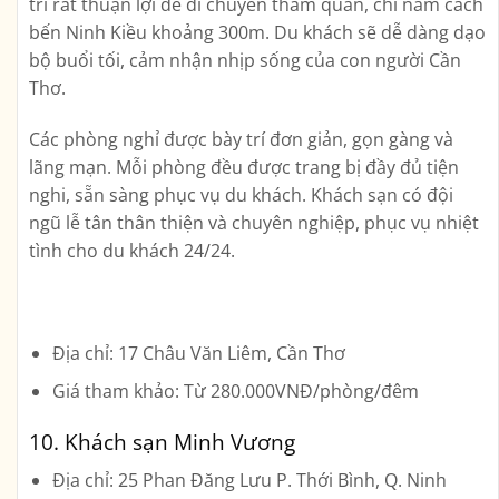
trí rất thuận lợi để di chuyển tham quan, chỉ nằm cách
bến Ninh Kiều khoảng 300m. Du khách sẽ dễ dàng dạo
bộ buổi tối, cảm nhận nhịp sống của con người Cần
Thơ.
Các phòng nghỉ được bày trí đơn giản, gọn gàng và
lãng mạn. Mỗi phòng đều được trang bị đầy đủ tiện
nghi, sẵn sàng phục vụ du khách. Khách sạn có đội
ngũ lễ tân thân thiện và chuyên nghiệp, phục vụ nhiệt
tình cho du khách 24/24.
Địa chỉ: 17 Châu Văn Liêm, Cần Thơ
Giá tham khảo: Từ 280.000VNĐ/phòng/đêm
10. Khách sạn Minh Vương
Địa chỉ: 25 Phan Đăng Lưu P. Thới Bình, Q. Ninh