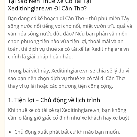
Tại Sao Nên Thuê Xe Có Tài Tại
Xeditinhgiare.vn Đi Cần Thơ?
Bạn đang có kế hoạch đi
Cần Thơ
– thủ phủ miền Tây
sông nước nổi tiếng với chợ nổi, miệt vườn trĩu quả và
văn hóa sông nước độc đáo? Nếu bạn phân vân nên
chọn phương tiện nào vừa
tiện lợi, thoải mái và an
toàn
, thì dịch vụ
thuê xe có tài xế tại Xeditinhgiare.vn
chính là giải pháp hoàn hảo.
Trong bài viết này, Xeditinhgiare.vn sẽ chia sẻ lý do vì
sao bạn nên chọn dịch vụ thuê xe có tài đi Cần Thơ
thay vì tự lái hoặc các phương tiện công cộng.
1. Tiện lợi – Chủ động về lịch trình
Khi thuê xe có tài xế tại
Xeditinhgiare.vn
, bạn không
cần lo lắng giờ giấc cố định như xe khách hay xe buýt.
Chủ động xuất phát
bất cứ khi nào bạn muốn.