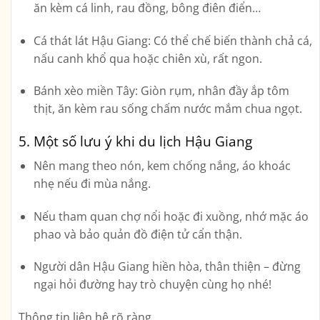
ăn kèm cá linh, rau đồng, bông điên điển…
Cá thát lát Hậu Giang
: Có thể chế biến thành chả cá,
nấu canh khổ qua hoặc chiên xù, rất ngon.
Bánh xèo miền Tây
: Giòn rụm, nhân đầy ắp tôm
thịt, ăn kèm rau sống chấm nước mắm chua ngọt.
5.
Một số lưu ý khi du lịch Hậu Giang
Nên mang theo nón, kem chống nắng, áo khoác
nhẹ nếu đi mùa nắng.
Nếu tham quan chợ nổi hoặc đi xuồng, nhớ mặc áo
phao và bảo quản đồ điện tử cẩn thận.
Người dân Hậu Giang hiền hòa, thân thiện – đừng
ngại hỏi đường hay trò chuyện cùng họ nhé!
Thông tin liên hệ rõ ràng