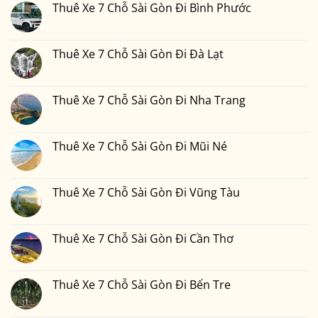
luận
Thuê Xe 7 Chỗ Sài Gòn Đi Bình Phước
7
ở
Chỗ
Thuê
Không
Sài
Xe
có
Gòn
7
bình
Đi
Chỗ
luận
Thuê Xe 7 Chỗ Sài Gòn Đi Đà Lạt
Phan
Sài
ở
Thiết
Gòn
Thuê
Không
2
Đi
Xe
có
Ngày
Đồng
7
bình
1
Nai
Chỗ
luận
Thuê Xe 7 Chỗ Sài Gòn Đi Nha Trang
Đêm
Sài
ở
Bao
Gòn
Thuê
Không
Nhiêu
Đi
Xe
có
Tiền
Bình
7
bình
Tại
Phước
Chỗ
luận
Thuê Xe 7 Chỗ Sài Gòn Đi Mũi Né
Xedulichgiare.vn?
Sài
ở
Gòn
Thuê
Không
Đi
Xe
có
Đà
7
bình
Lạt
Chỗ
luận
Thuê Xe 7 Chỗ Sài Gòn Đi Vũng Tàu
Sài
ở
Gòn
Thuê
Không
Đi
Xe
có
Nha
7
bình
Trang
Chỗ
luận
Thuê Xe 7 Chỗ Sài Gòn Đi Cần Thơ
Sài
ở
Gòn
Thuê
Không
Đi
Xe
có
Mũi
7
bình
Né
Chỗ
luận
Thuê Xe 7 Chỗ Sài Gòn Đi Bến Tre
Sài
ở
Gòn
Thuê
Không
Đi
Xe
có
Vũng
7