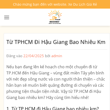
Bỏ
Chào mừng bạn đến với website. Xe Du Lịch Giá Rẻ
qua
nội
dung
Từ TPHCM Đi Hậu Giang Bao Nhiêu Km
Đăng vào
22/04/2025
bởi
admin
Nếu bạn đang lên kế hoạch cho một chuyến đi từ
TP.HCM đến Hậu Giang – vùng đất miền Tây yên bình
với nét đẹp sông nước và con người thân thiện – chắc
hẳn bạn sẽ muốn biết quãng đường di chuyển và các
phương tiện thuận tiện nhất. Vậy từ TP.HCM đi Hậu
Giang bao nhiêu km? Hãy cùng tìm hiểu nhé!
1. Từ TP.HCM đi Hậu Giang bao nhiêu km?