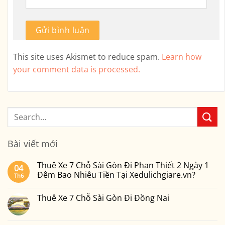
This site uses Akismet to reduce spam.
Learn how
your comment data is processed.
Bài viết mới
Thuê Xe 7 Chỗ Sài Gòn Đi Phan Thiết 2 Ngày 1
04
Đêm Bao Nhiêu Tiền Tại Xedulichgiare.vn?
Th6
Không
có
Thuê Xe 7 Chỗ Sài Gòn Đi Đồng Nai
bình
luận
Không
ở
có
Thuê
bình
Xe