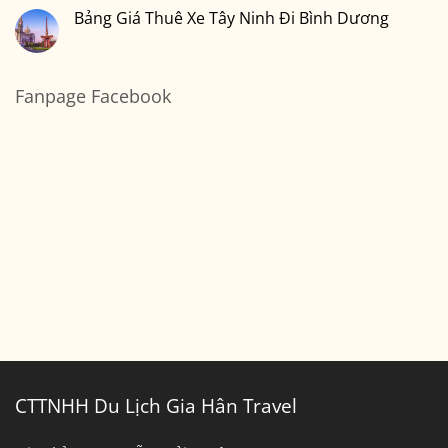
bình
Tàu
Chỗ
luận
Bảng Giá Thuê Xe Tây Ninh Đi Bình Dương
Sài
ở
Gòn
Thuê
Không
Đi
Xe
có
Cần
7
bình
Thơ
Chỗ
luận
Sài
ở
Fanpage Facebook
Gòn
Bảng
Đi
Giá
Bến
Thuê
Tre
Xe
Tây
Ninh
Đi
Bình
Dương
CTTNHH Du Lịch Gia Hân Travel