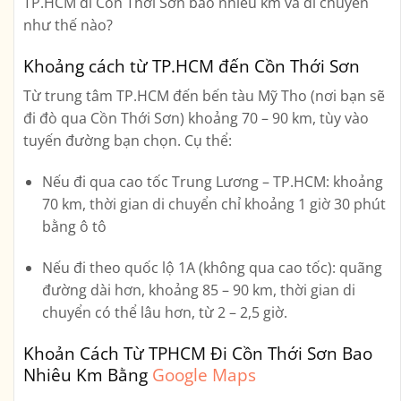
TP.HCM đi Cồn Thới Sơn bao nhiêu km và di chuyển
như thế nào?
Khoảng cách từ TP.HCM đến Cồn Thới Sơn
Từ trung tâm TP.HCM đến bến tàu Mỹ Tho (nơi bạn sẽ
đi đò qua Cồn Thới Sơn)
khoảng 70 – 90 km
, tùy vào
tuyến đường bạn chọn. Cụ thể:
Nếu đi qua cao tốc Trung Lương – TP.HCM
: khoảng
70 km
, thời gian di chuyển chỉ khoảng
1 giờ 30 phút
bằng ô tô
Nếu đi theo quốc lộ 1A (không qua cao tốc)
: quãng
đường dài hơn, khoảng
85 – 90 km
, thời gian di
chuyển có thể lâu hơn, từ
2 – 2,5 giờ
.
Khoản Cách Từ TPHCM Đi Cồn Thới Sơn Bao
Nhiêu Km Bằng
Google Maps