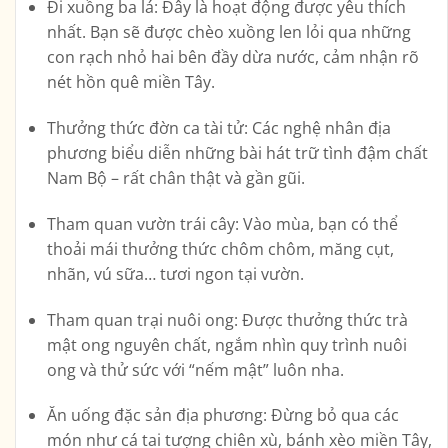
Đi xuồng ba lá
: Đây là hoạt động được yêu thích
nhất. Bạn sẽ được chèo xuồng len lỏi qua những
con rạch nhỏ hai bên đầy dừa nước, cảm nhận rõ
nét hồn quê miền Tây.
Thưởng thức đờn ca tài tử
: Các nghệ nhân địa
phương biểu diễn những bài hát trữ tình đậm chất
Nam Bộ – rất chân thật và gần gũi.
Tham quan vườn trái cây
: Vào mùa, bạn có thể
thoải mái thưởng thức chôm chôm, măng cụt,
nhãn, vú sữa… tươi ngon tại vườn.
Tham quan trại nuôi ong
: Được thưởng thức trà
mật ong nguyên chất, ngắm nhìn quy trình nuôi
ong và thử sức với “nếm mật” luôn nha.
Ăn uống đặc sản địa phương
: Đừng bỏ qua các
món như cá tai tượng chiên xù, bánh xèo miền Tây,