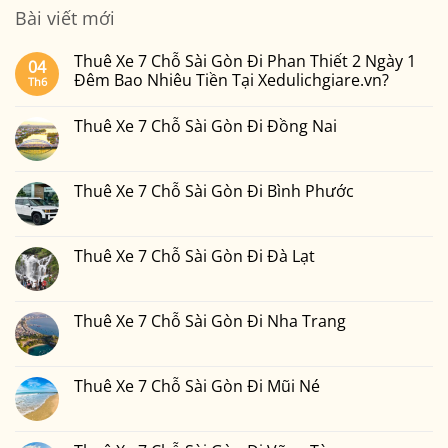
Bài viết mới
Thuê Xe 7 Chỗ Sài Gòn Đi Phan Thiết 2 Ngày 1
04
Đêm Bao Nhiêu Tiền Tại Xedulichgiare.vn?
Th6
Không
có
Thuê Xe 7 Chỗ Sài Gòn Đi Đồng Nai
bình
luận
Không
ở
có
Thuê
bình
Xe
luận
Thuê Xe 7 Chỗ Sài Gòn Đi Bình Phước
7
ở
Chỗ
Thuê
Không
Sài
Xe
có
Gòn
7
bình
Đi
Chỗ
luận
Thuê Xe 7 Chỗ Sài Gòn Đi Đà Lạt
Phan
Sài
ở
Thiết
Gòn
Thuê
Không
2
Đi
Xe
có
Ngày
Đồng
7
bình
1
Nai
Chỗ
luận
Thuê Xe 7 Chỗ Sài Gòn Đi Nha Trang
Đêm
Sài
ở
Bao
Gòn
Thuê
Không
Nhiêu
Đi
Xe
có
Tiền
Bình
7
bình
Tại
Phước
Chỗ
luận
Thuê Xe 7 Chỗ Sài Gòn Đi Mũi Né
Xedulichgiare.vn?
Sài
ở
Gòn
Thuê
Không
Đi
Xe
có
Đà
7
bình
Lạt
Chỗ
luận