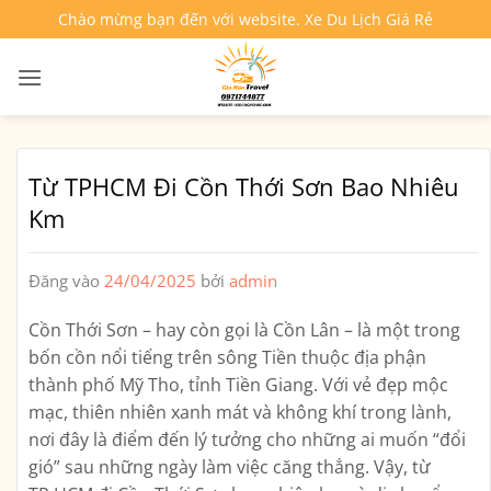
Bỏ
Chào mừng bạn đến với website. Xe Du Lịch Giá Rẻ
qua
nội
dung
Từ TPHCM Đi Cồn Thới Sơn Bao Nhiêu
Km
Đăng vào
24/04/2025
bởi
admin
Cồn Thới Sơn – hay còn gọi là Cồn Lân – là một trong
bốn cồn nổi tiếng trên sông Tiền thuộc địa phận
thành phố Mỹ Tho, tỉnh Tiền Giang. Với vẻ đẹp mộc
mạc, thiên nhiên xanh mát và không khí trong lành,
nơi đây là điểm đến lý tưởng cho những ai muốn “đổi
gió” sau những ngày làm việc căng thẳng. Vậy,
từ