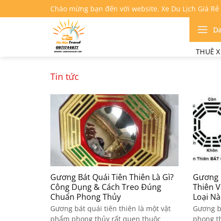
Bỏ
Chào mừng bạn đến với website. Xe Du Lịch Giá Rẻ
qua
nội
D
dung
THUÊ X
Tin tức
Gương Bát Quái Tiên Thiên Là Gì?
Gương B
Công Dụng & Cách Treo Đúng
Thiên 
Chuẩn Phong Thủy
Loại Nà
Gương bát quái tiên thiên là một vật
Gương b
phẩm phong thủy rất quen thuộc
phong t