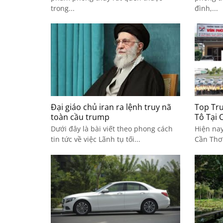
trong...
đình,...
Đại giáo chủ iran ra lệnh truy nã
Top Tr
toàn cầu trump
Tô Tại 
Dưới đây là bài viết theo phong cách
Hiện nay
tin tức về việc Lãnh tụ tối...
Cần Thơ 