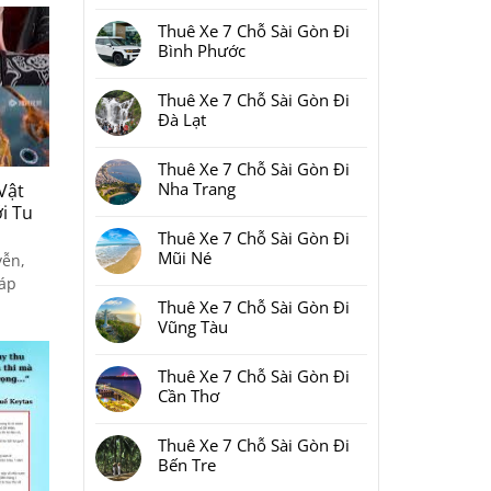
Không
Xe
có
7
Thuê Xe 7 Chỗ Sài Gòn Đi
bình
Chỗ
luận
Bình Phước
Sài
ở
Gòn
Thuê
Không
Đi
Xe
có
Phan
7
Thuê Xe 7 Chỗ Sài Gòn Đi
bình
Thiết
Chỗ
luận
Đà Lạt
2
Sài
ở
Ngày
Gòn
Thuê
Không
1
Đi
Xe
có
Đêm
Đồng
7
Thuê Xe 7 Chỗ Sài Gòn Đi
bình
Bao
Nai
Chỗ
luận
Nhiêu
Nha Trang
Vật
Sài
ở
Tiền
Gòn
Thuê
i Tu
Tại
Không
Đi
Xe
Xedulichgiare.vn?
có
Bình
7
Thuê Xe 7 Chỗ Sài Gòn Đi
bình
Phước
Chỗ
luận
Mũi Né
yễn,
Sài
ở
Gòn
Thuê
Không
háp
Đi
Xe
có
Đà
7
Thuê Xe 7 Chỗ Sài Gòn Đi
bình
Lạt
Chỗ
luận
Vũng Tàu
Sài
ở
Gòn
Thuê
Không
Đi
Xe
có
Nha
7
Thuê Xe 7 Chỗ Sài Gòn Đi
bình
Trang
Chỗ
luận
Cần Thơ
Sài
ở
Gòn
Thuê
Không
Đi
Xe
có
Mũi
7
Thuê Xe 7 Chỗ Sài Gòn Đi
bình
Né
Chỗ
luận
Bến Tre
Sài
ở
Gòn
Thuê
Không