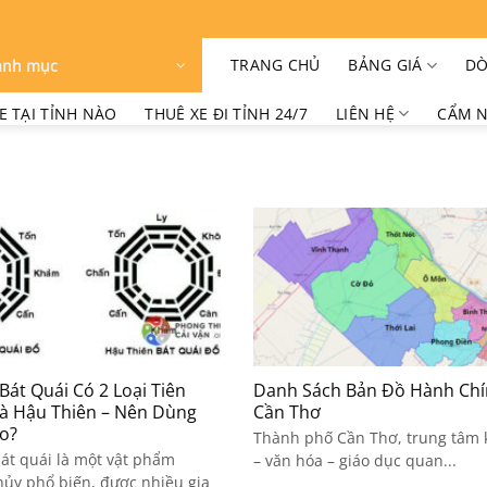
TRANG CHỦ
BẢNG GIÁ
DÒ
anh mục
E TẠI TỈNH NÀO
THUÊ XE ĐI TỈNH 24/7
LIÊN HỆ
CẨM N
át Quái Có 2 Loại Tiên
Danh Sách Bản Đồ Hành Ch
Và Hậu Thiên – Nên Dùng
Cần Thơ
o?
Thành phố Cần Thơ, trung tâm k
át quái là một vật phẩm
– văn hóa – giáo dục quan...
hủy phổ biến, được nhiều gia