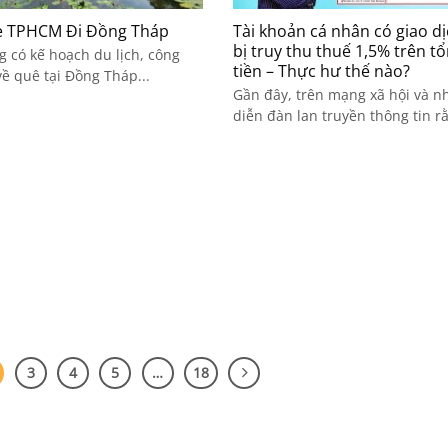
e TPHCM Đi Đồng Tháp
Tài khoản cá nhân có giao dị
bị truy thu thuế 1,5% trên t
 có kế hoạch du lịch, công
tiền – Thực hư thế nào?
về quê tại Đồng Tháp...
Gần đây, trên mạng xã hội và n
diễn đàn lan truyền thông tin rằ
3
4
5
…
18