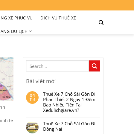
NG XE PHỤC VỤ
DỊCH VỤ THUÊ XE
ANG DU LỊCH
Bài viết mới
Thuê Xe 7 Chỗ Sài Gòn Đi
04
Phan Thiết 2 Ngày 1 Đêm
Th6
Bao Nhiêu Tiền Tại
ính
Xedulichgiare.vn?
Không
có
inh tế
Thuê Xe 7 Chỗ Sài Gòn Đi
bình
luận
Đồng Nai
ở
Thuê