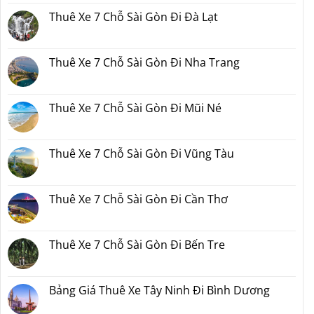
7
bình
Đi
Chỗ
luận
Thuê Xe 7 Chỗ Sài Gòn Đi Đà Lạt
Phan
Sài
ở
Thiết
Gòn
Thuê
Không
2
Đi
Xe
có
Ngày
Đồng
7
bình
1
Nai
Chỗ
luận
Thuê Xe 7 Chỗ Sài Gòn Đi Nha Trang
Đêm
Sài
ở
Bao
Gòn
Thuê
Không
Nhiêu
Đi
Xe
có
Tiền
Bình
7
bình
Tại
Phước
Chỗ
luận
Thuê Xe 7 Chỗ Sài Gòn Đi Mũi Né
Xedulichgiare.vn?
Sài
ở
Gòn
Thuê
Không
Đi
Xe
có
Đà
7
bình
Lạt
Chỗ
luận
Thuê Xe 7 Chỗ Sài Gòn Đi Vũng Tàu
Sài
ở
Gòn
Thuê
Không
Đi
Xe
có
Nha
7
bình
Trang
Chỗ
luận
Thuê Xe 7 Chỗ Sài Gòn Đi Cần Thơ
Sài
ở
Gòn
Thuê
Không
Đi
Xe
có
Mũi
7
bình
Né
Chỗ
luận
Thuê Xe 7 Chỗ Sài Gòn Đi Bến Tre
Sài
ở
Gòn
Thuê
Không
Đi
Xe
có
Vũng
7
bình
Tàu
Chỗ
luận
Bảng Giá Thuê Xe Tây Ninh Đi Bình Dương
Sài
ở
Gòn
Thuê
Không
Đi
Xe