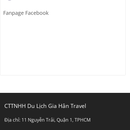
có
Cần
7
bình
Thơ
Chỗ
luận
Sài
ở
Fanpage Facebook
Gòn
Bảng
Đi
Giá
Bến
Thuê
Tre
Xe
Tây
Ninh
Đi
Bình
Dương
CTTNHH Du Lịch Gia Hân Travel
Địa chỉ:
11 Nguyễn Trải, Quận 1, TPHCM