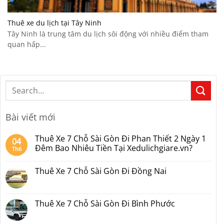
Thuê xe du lịch tại Tây Ninh
Tây Ninh là trung tâm du lịch sôi động với nhiều điểm tham
quan hấp...
Bài viết mới
Thuê Xe 7 Chỗ Sài Gòn Đi Phan Thiết 2 Ngày 1
04
Đêm Bao Nhiêu Tiền Tại Xedulichgiare.vn?
Th6
Không
có
Thuê Xe 7 Chỗ Sài Gòn Đi Đồng Nai
bình
luận
Không
ở
có
Thuê
bình
Xe
luận
Thuê Xe 7 Chỗ Sài Gòn Đi Bình Phước
7
ở
Chỗ
Thuê
Không
Sài
Xe
có
Gòn