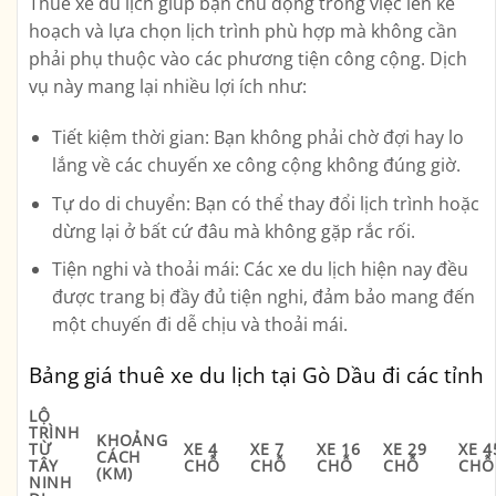
Thuê xe du lịch giúp bạn chủ động trong việc lên kế
hoạch và lựa chọn lịch trình phù hợp mà không cần
phải phụ thuộc vào các phương tiện công cộng. Dịch
vụ này mang lại nhiều lợi ích như:
Tiết kiệm thời gian
: Bạn không phải chờ đợi hay lo
lắng về các chuyến xe công cộng không đúng giờ.
Tự do di chuyển
: Bạn có thể thay đổi lịch trình hoặc
dừng lại ở bất cứ đâu mà không gặp rắc rối.
Tiện nghi và thoải mái
: Các xe du lịch hiện nay đều
được trang bị đầy đủ tiện nghi, đảm bảo mang đến
một chuyến đi dễ chịu và thoải mái.
Bảng giá thuê xe du lịch tại Gò Dầu đi các tỉnh
LỘ
TRÌNH
KHOẢNG
TỪ
XE 4
XE 7
XE 16
XE 29
XE 4
CÁCH
TÂY
CHỖ
CHỖ
CHỖ
CHỖ
CHỖ
(KM)
NINH