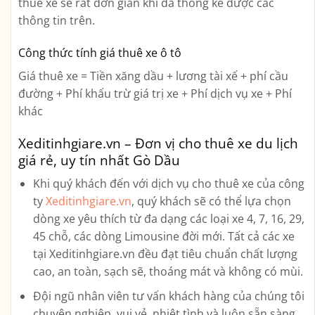
thuê xe sẽ rất đơn giản khi đã thống kê được các
thông tin trên.
Công thức tính giá thuê xe ô tô
Giá thuê xe = Tiền xăng dầu + lương tài xế + phí cầu
đường + Phí khấu trừ giá trị xe + Phí dịch vụ xe + Phí
khác
Xeditinhgiare.vn – Đơn vị cho thuê xe du lịch
giá rẻ, uy tín nhất Gò Dầu
Khi quý khách đến với dịch vụ cho thuê xe của công
ty
Xeditinhgiare.vn
, quý khách sẽ có thể lựa chọn
dòng xe yêu thích từ đa dạng các loại xe
4, 7, 16, 29,
45 chỗ, các dòng Limousine
đời mới. Tất cả các xe
tại Xeditinhgiare.vn đều đạt tiêu chuẩn chất lượng
cao, an toàn, sạch sẽ, thoáng mát và không có mùi.
Đội ngũ nhân viên tư vấn khách hàng của chúng tôi
chuyên nghiệp, vui vẻ, nhiệt tình và luôn sẵn sàng