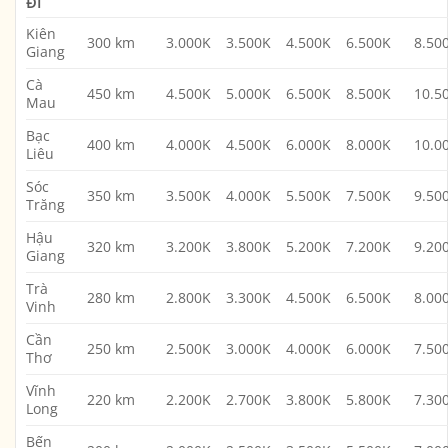
ĐI
Kiên
300 km
3.000K
3.500K
4.500K
6.500K
8.50
Giang
Cà
450 km
4.500K
5.000K
6.500K
8.500K
10.5
Mau
Bạc
400 km
4.000K
4.500K
6.000K
8.000K
10.0
Liêu
Sóc
350 km
3.500K
4.000K
5.500K
7.500K
9.50
Trăng
Hậu
320 km
3.200K
3.800K
5.200K
7.200K
9.20
Giang
Trà
280 km
2.800K
3.300K
4.500K
6.500K
8.00
Vinh
Cần
250 km
2.500K
3.000K
4.000K
6.000K
7.50
Thơ
Vĩnh
220 km
2.200K
2.700K
3.800K
5.800K
7.30
Long
Bến