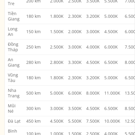
200 km
2.000K
2.500K
3.500K
5.500K
7.00
Tre
Tiền
180 km
1.800K
2.300K
3.200K
5.000K
6.50
Giang
Long
150 km
1.500K
2.000K
3.000K
4.500K
6.00
An
Đồng
250 km
2.500K
3.000K
4.000K
6.000K
7.50
Tháp
An
280 km
2.800K
3.300K
4.500K
6.500K
8.00
Giang
Vũng
180 km
1.800K
2.300K
3.200K
5.000K
6.50
Tàu
Nha
500 km
5.000K
6.000K
8.000K
11.000K
13.5
Trang
Mũi
300 km
3.000K
3.500K
4.500K
6.500K
8.50
Né
Đà Lạt
450 km
4.500K
5.500K
7.500K
10.000K
12.5
Bình
100 km
1.000K
1.500K
2.500K
4.000K
5.50