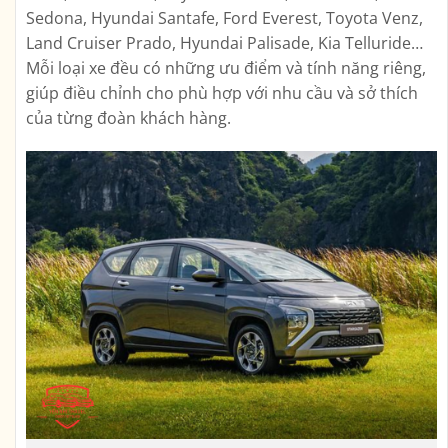
Sedona, Hyundai Santafe, Ford Everest, Toyota Venz,
Land Cruiser Prado, Hyundai Palisade, Kia Telluride…
Mỗi loại xe đều có những ưu điểm và tính năng riêng,
giúp điều chỉnh cho phù hợp với nhu cầu và sở thích
của từng đoàn khách hàng.