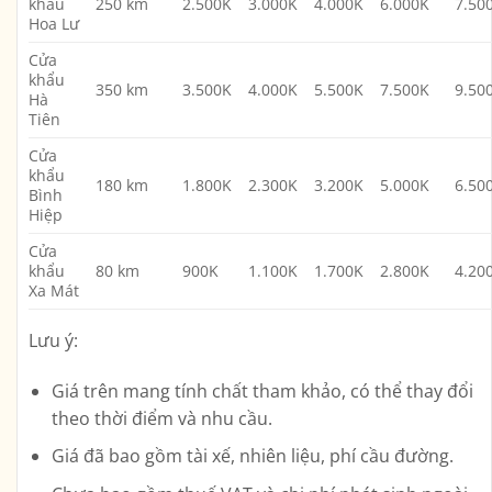
khẩu
250 km
2.500K
3.000K
4.000K
6.000K
7.50
Hoa Lư
Cửa
khẩu
350 km
3.500K
4.000K
5.500K
7.500K
9.50
Hà
Tiên
Cửa
khẩu
180 km
1.800K
2.300K
3.200K
5.000K
6.50
Bình
Hiệp
Cửa
khẩu
80 km
900K
1.100K
1.700K
2.800K
4.20
Xa Mát
Lưu ý:
Giá trên mang tính chất tham khảo, có thể thay đổi
theo thời điểm và nhu cầu.
Giá đã bao gồm tài xế, nhiên liệu, phí cầu đường.