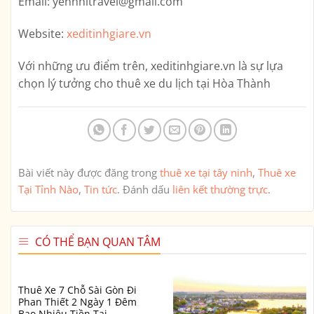
Email:
yennhitravel@gmail.com
Website:
xeditinhgiare.vn
Với những ưu điểm trên,
xeditinhgiare.vn
là sự lựa
chọn lý tưởng cho thuê xe du lịch tại Hòa Thành
Bài viết này được đăng trong
thuê xe tại tây ninh
,
Thuê xe
Tại Tỉnh Nào
,
Tin tức
. Đánh dấu
liên kết thường trực
.
CÓ THỂ BẠN QUAN TÂM
Thuê Xe 7 Chỗ Sài Gòn Đi
Phan Thiết 2 Ngày 1 Đêm
Bao Nhiêu Tiền Tại