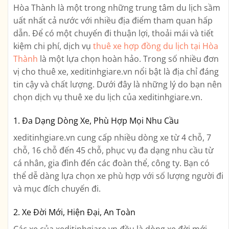
Hòa Thành là một trong những trung tâm du lịch sầm
uất nhất cả nước với nhiều địa điểm tham quan hấp
dẫn. Để có một chuyến đi thuận lợi, thoải mái và tiết
kiệm chi phí, dịch vụ
thuê xe hợp đồng du lịch tại Hòa
Thành
là một lựa chọn hoàn hảo. Trong số nhiều đơn
vị cho thuê xe, xeditinhgiare.vn nổi bật là địa chỉ đáng
tin cậy và chất lượng. Dưới đây là những lý do bạn nên
chọn dịch vụ thuê xe du lịch của xeditinhgiare.vn.
1. Đa Dạng Dòng Xe, Phù Hợp Mọi Nhu Cầu
xeditinhgiare.vn cung cấp nhiều dòng xe từ 4 chỗ, 7
chỗ, 16 chỗ đến 45 chỗ, phục vụ đa dạng nhu cầu từ
cá nhân, gia đình đến các đoàn thể, công ty. Bạn có
thể dễ dàng lựa chọn xe phù hợp với số lượng người đi
và mục đích chuyến đi.
2. Xe Đời Mới, Hiện Đại, An Toàn
Các xe của xeditinhgiare.vn đều là dòng xe đời mới,