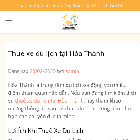
Bỏ
Chào mừng bạn đến với website. Xe Du Lịch Giá Rẻ
qua
nội
dung
Thuê xe du lịch tại Hòa Thành
Đăng vào
20/02/2025
bởi
admin
Hòa Thành là trung tâm du lịch sôi động với nhiều
điểm tham quan hấp dẫn. Nếu bạn đang tìm kiếm dịch
vụ
t
huê
x
e du lịch tại Hòa Thành
, hãy tham khảo
những thông tin sau để chọn được phương tiện phù
hợp cho chuyến đi của mình
Lợi Ích Khi Thuê Xe Du Lịch