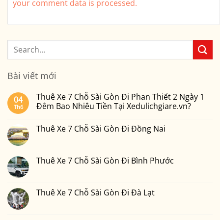
your comment data is processed.
Bài viết mới
Thuê Xe 7 Chỗ Sài Gòn Đi Phan Thiết 2 Ngày 1
04
Đêm Bao Nhiêu Tiền Tại Xedulichgiare.vn?
Th6
Không
có
Thuê Xe 7 Chỗ Sài Gòn Đi Đồng Nai
bình
luận
Không
ở
có
Thuê
bình
Xe
luận
Thuê Xe 7 Chỗ Sài Gòn Đi Bình Phước
7
ở
Chỗ
Thuê
Không
Sài
Xe
có
Gòn
7
bình
Đi
Chỗ
luận
Thuê Xe 7 Chỗ Sài Gòn Đi Đà Lạt
Phan
Sài
ở
Thiết
Gòn
Thuê
Không
2
Đi
Xe
có
Ngày
Đồng
7
bình
1