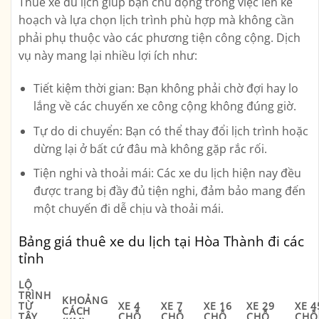
Thuê xe du lịch giúp bạn chủ động trong việc lên kế
hoạch và lựa chọn lịch trình phù hợp mà không cần
phải phụ thuộc vào các phương tiện công cộng. Dịch
vụ này mang lại nhiều lợi ích như:
Tiết kiệm thời gian
: Bạn không phải chờ đợi hay lo
lắng về các chuyến xe công cộng không đúng giờ.
Tự do di chuyển
: Bạn có thể thay đổi lịch trình hoặc
dừng lại ở bất cứ đâu mà không gặp rắc rối.
Tiện nghi và thoải mái
: Các xe du lịch hiện nay đều
được trang bị đầy đủ tiện nghi, đảm bảo mang đến
một chuyến đi dễ chịu và thoải mái.
Bảng giá thuê xe du lịch tại Hòa Thành đi các
tỉnh
LỘ
TRÌNH
KHOẢNG
TỪ
XE 4
XE 7
XE 16
XE 29
XE 4
CÁCH
TÂY
CHỖ
CHỖ
CHỖ
CHỖ
CHỖ