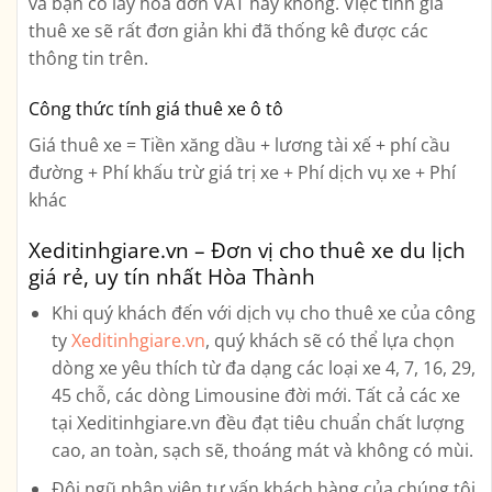
và bạn có lấy hoá đơn VAT hay không. Việc tính giá
thuê xe sẽ rất đơn giản khi đã thống kê được các
thông tin trên.
Công thức tính giá thuê xe ô tô
Giá thuê xe = Tiền xăng dầu + lương tài xế + phí cầu
đường + Phí khấu trừ giá trị xe + Phí dịch vụ xe + Phí
khác
Xeditinhgiare.vn – Đơn vị cho thuê xe du lịch
giá rẻ, uy tín nhất Hòa Thành
Khi quý khách đến với dịch vụ cho thuê xe của công
ty
Xeditinhgiare.vn
, quý khách sẽ có thể lựa chọn
dòng xe yêu thích từ đa dạng các loại xe
4, 7, 16, 29,
45 chỗ, các dòng Limousine
đời mới. Tất cả các xe
tại Xeditinhgiare.vn đều đạt tiêu chuẩn chất lượng
cao, an toàn, sạch sẽ, thoáng mát và không có mùi.
Đội ngũ nhân viên tư vấn khách hàng của chúng tôi