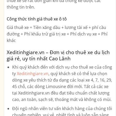
thuê xe sẽ rất đơn giản khi đã thống kê được các
thông tin trên.
Công thức tính giá thuê xe ô tô
Giá thuê xe = Tiền xăng dầu + lương tài xế + phí cầu
đường + Phí khấu trừ giá trị xe + Phí dịch vụ xe + Phí
khác
Xeditinhgiare.vn – Đơn vị cho thuê xe du lịch
giá rẻ, uy tín nhất Cao Lãnh
Khi quý khách đến với dịch vụ cho thuê xe của công
ty
Xeditinhgiare.vn
, quý khách sẽ có thể lựa chọn
dòng xe yêu thích từ đa dạng các loại xe
4, 7, 16, 29,
45 chỗ, các dòng Limousine
đời mới. Tất cả các xe
tại Xeditinhgiare.vn đều đạt tiêu chuẩn chất lượng
cao, an toàn, sạch sẽ, thoáng mát và không có mùi.
Đội ngũ nhân viên tư vấn khách hàng của chúng tôi
chuyên nghiệp, vui vẻ, nhiệt tình và luôn sẵn sàng