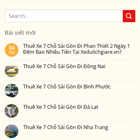
Bài viết mới
Thuê Xe 7 Chỗ Sài Gòn Đi Phan Thiết 2 Ngày 1
04
Đêm Bao Nhiêu Tiền Tại Xedulichgiare.vn?
Th6
Không
có
Thuê Xe 7 Chỗ Sài Gòn Đi Đồng Nai
bình
luận
Không
ở
có
Thuê
bình
Xe
luận
Thuê Xe 7 Chỗ Sài Gòn Đi Bình Phước
7
ở
Chỗ
Thuê
Không
Sài
Xe
có
Gòn
7
bình
Đi
Chỗ
luận
Thuê Xe 7 Chỗ Sài Gòn Đi Đà Lạt
Phan
Sài
ở
Thiết
Gòn
Thuê
Không
2
Đi
Xe
có
Ngày
Đồng
7
bình
1
Nai
Chỗ
luận
Thuê Xe 7 Chỗ Sài Gòn Đi Nha Trang
Đêm
Sài
ở
Bao
Gòn
Thuê
Không
Nhiêu
Đi
Xe
có
Tiền