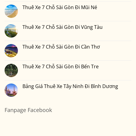
Bình
7
bình
Tại
Phước
Chỗ
luận
Thuê Xe 7 Chỗ Sài Gòn Đi Mũi Né
Xedulichgiare.vn?
Sài
ở
Gòn
Thuê
Không
Đi
Xe
có
Đà
7
bình
Lạt
Chỗ
luận
Thuê Xe 7 Chỗ Sài Gòn Đi Vũng Tàu
Sài
ở
Gòn
Thuê
Không
Đi
Xe
có
Nha
7
bình
Trang
Chỗ
luận
Thuê Xe 7 Chỗ Sài Gòn Đi Cần Thơ
Sài
ở
Gòn
Thuê
Không
Đi
Xe
có
Mũi
7
bình
Né
Chỗ
luận
Thuê Xe 7 Chỗ Sài Gòn Đi Bến Tre
Sài
ở
Gòn
Thuê
Không
Đi
Xe
có
Vũng
7
bình
Tàu
Chỗ
luận
Bảng Giá Thuê Xe Tây Ninh Đi Bình Dương
Sài
ở
Gòn
Thuê
Không
Đi
Xe
có
Cần
7
bình
Thơ
Chỗ
luận
Sài
ở
Fanpage Facebook
Gòn
Bảng
Đi
Giá
Bến
Thuê
Tre
Xe
Tây
Ninh
Đi