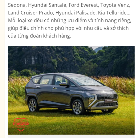
Sedona, Hyundai Santafe, Ford Everest, Toyota Venz,
Land Cruiser Prado, Hyundai Palisade, Kia Telluride…
Mỗi loại xe đều có những ưu điểm và tính năng riêng,
giúp điều chỉnh cho phù hợp với nhu cầu và sở thích
của từng đoàn khách hàng.