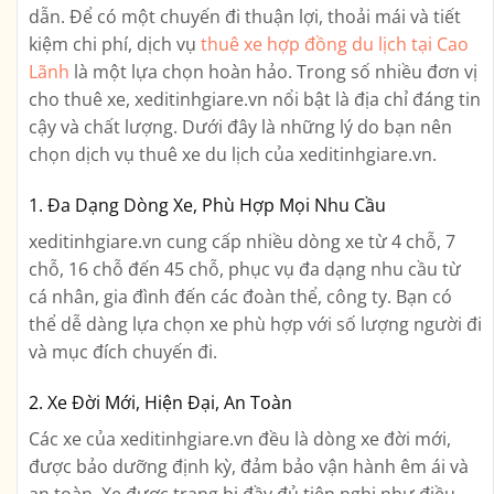
dẫn. Để có một chuyến đi thuận lợi, thoải mái và tiết
kiệm chi phí, dịch vụ
thuê xe hợp đồng du lịch tại Cao
Lãnh
là một lựa chọn hoàn hảo. Trong số nhiều đơn vị
cho thuê xe, xeditinhgiare.vn nổi bật là địa chỉ đáng tin
cậy và chất lượng. Dưới đây là những lý do bạn nên
chọn dịch vụ thuê xe du lịch của xeditinhgiare.vn.
1. Đa Dạng Dòng Xe, Phù Hợp Mọi Nhu Cầu
xeditinhgiare.vn cung cấp nhiều dòng xe từ 4 chỗ, 7
chỗ, 16 chỗ đến 45 chỗ, phục vụ đa dạng nhu cầu từ
cá nhân, gia đình đến các đoàn thể, công ty. Bạn có
thể dễ dàng lựa chọn xe phù hợp với số lượng người đi
và mục đích chuyến đi.
2. Xe Đời Mới, Hiện Đại, An Toàn
Các xe của xeditinhgiare.vn đều là dòng xe đời mới,
được bảo dưỡng định kỳ, đảm bảo vận hành êm ái và
an toàn. Xe được trang bị đầy đủ tiện nghi như điều