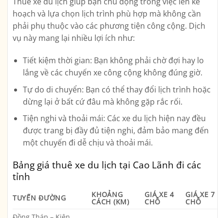
Thuê xe du lịch giúp bạn chủ động trong việc lên kế
hoạch và lựa chọn lịch trình phù hợp mà không cần
phải phụ thuộc vào các phương tiện công cộng. Dịch
vụ này mang lại nhiều lợi ích như:
Tiết kiệm thời gian
: Bạn không phải chờ đợi hay lo
lắng về các chuyến xe công cộng không đúng giờ.
Tự do di chuyển
: Bạn có thể thay đổi lịch trình hoặc
dừng lại ở bất cứ đâu mà không gặp rắc rối.
Tiện nghi và thoải mái
: Các xe du lịch hiện nay đều
được trang bị đầy đủ tiện nghi, đảm bảo mang đến
một chuyến đi dễ chịu và thoải mái.
Bảng giá thuê xe du lịch tại Cao Lãnh đi các
tỉnh
KHOẢNG
GIÁ XE 4
GIÁ XE 7
TUYẾN ĐƯỜNG
CÁCH (KM)
CHỖ
CHỖ
Đồng Tháp – Kiên