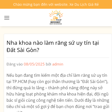
Bỏ
Chào mừng bạn đến với website. Xe Du Lịch Giá Rẻ
qua
nội
dung
Nha khoa nào làm răng sứ uy tín tại
Đất Sài Gòn?
Đăng vào
08/05/2025
bởi
admin
Nếu bạn đang tìm kiếm một địa chỉ làm răng sứ uy tín
tại TP.HCM (hay còn gọi thân thương là “Đất Sài Gòn”),
thì đừng quá lo lắng – thành phố năng động này sở
hữu hàng loạt phòng khám nha khoa hiện đại, đội ngũ
bác sĩ giỏi cùng công nghệ tiên tiến. Dưới đây là những
tiêu chí và một số gợi ý để bạn chọn đúng nơi “trao gửi