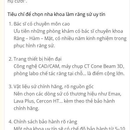
nụ cười”.
Tiêu chí để chọn nha khoa làm răng sứ uy tín
Bác sĩ có chuyên môn cao
Ưu tiên những phòng khám có bác sĩ chuyên khoa
Răng – Hàm – Mặt, có nhiều năm kinh nghiệm trong
phục hình răng sứ.
Trang thiết bị hiện đại
Công nghệ CAD/CAM, máy chụp CT Cone Beam 3D,
phòng labo chế tác răng tại chỗ… là điểm cộng lớn.
Vật liệu sứ chính hãng, rõ nguồn gốc
Nên chọn các dòng sứ có thương hiệu như Emax,
Lava Plus, Cercon HT… kèm theo thẻ bảo hành
chính hãng.
Chính sách bảo hành rõ ràng
Một nha khoa uy tín sẽ có chế độ bảo hành từ 5–10