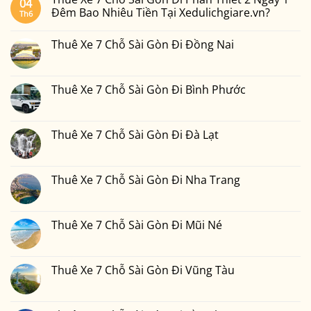
04
Đêm Bao Nhiêu Tiền Tại Xedulichgiare.vn?
Th6
Không
có
Thuê Xe 7 Chỗ Sài Gòn Đi Đồng Nai
bình
luận
Không
ở
có
Thuê
bình
Xe
luận
Thuê Xe 7 Chỗ Sài Gòn Đi Bình Phước
7
ở
Chỗ
Thuê
Không
Sài
Xe
có
Gòn
7
bình
Đi
Chỗ
luận
Thuê Xe 7 Chỗ Sài Gòn Đi Đà Lạt
Phan
Sài
ở
Thiết
Gòn
Thuê
Không
2
Đi
Xe
có
Ngày
Đồng
7
bình
1
Nai
Chỗ
luận
Thuê Xe 7 Chỗ Sài Gòn Đi Nha Trang
Đêm
Sài
ở
Bao
Gòn
Thuê
Không
Nhiêu
Đi
Xe
có
Tiền
Bình
7
bình
Tại
Phước
Chỗ
luận
Thuê Xe 7 Chỗ Sài Gòn Đi Mũi Né
Xedulichgiare.vn?
Sài
ở
Gòn
Thuê
Không
Đi
Xe
có
Đà
7
bình
Lạt
Chỗ
luận
Thuê Xe 7 Chỗ Sài Gòn Đi Vũng Tàu
Sài
ở
Gòn
Thuê
Không
Đi
Xe
có
Nha
7
bình