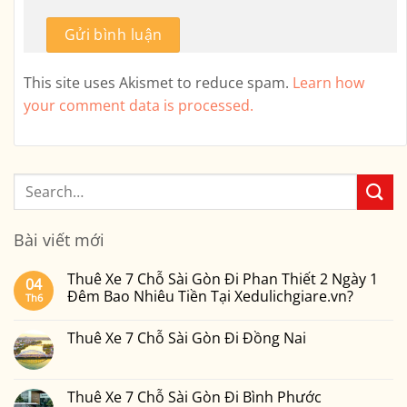
This site uses Akismet to reduce spam.
Learn how
your comment data is processed.
Bài viết mới
Thuê Xe 7 Chỗ Sài Gòn Đi Phan Thiết 2 Ngày 1
04
Đêm Bao Nhiêu Tiền Tại Xedulichgiare.vn?
Th6
Không
có
Thuê Xe 7 Chỗ Sài Gòn Đi Đồng Nai
bình
luận
Không
ở
có
Thuê
bình
Xe
luận
Thuê Xe 7 Chỗ Sài Gòn Đi Bình Phước
7
ở