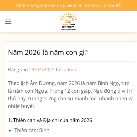
Bỏ
Chào mừng bạn đến với website. Xe Du Lịch Giá Rẻ
qua
nội
dung
Năm 2026 là năm con gì?
Đăng vào
24/04/2025
bởi
admin
Theo lịch Âm Dương, năm 2026 là
năm Bính Ngọ
, tức
là
năm con Ngựa
. Trong 12 con giáp, Ngọ đứng ở vị trí
thứ bảy, tượng trưng cho sự mạnh mẽ, nhanh nhẹn và
nhiệt huyết.
1. Thiên can và Địa chi của năm 2026
Thiên can
: Bính