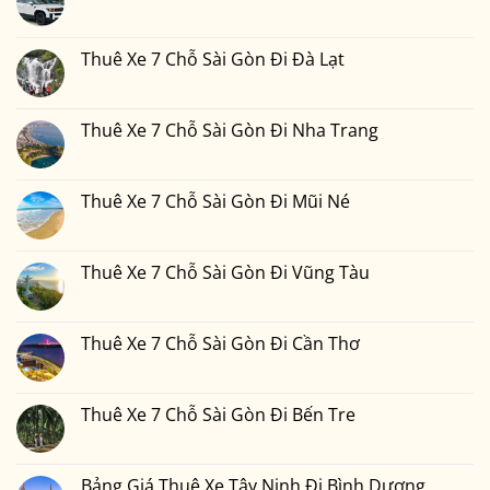
Chỗ
Thuê
Không
Sài
Xe
có
Gòn
7
bình
Đi
Chỗ
luận
Thuê Xe 7 Chỗ Sài Gòn Đi Đà Lạt
Phan
Sài
ở
Thiết
Gòn
Thuê
Không
2
Đi
Xe
có
Ngày
Đồng
7
bình
1
Nai
Chỗ
luận
Thuê Xe 7 Chỗ Sài Gòn Đi Nha Trang
Đêm
Sài
ở
Bao
Gòn
Thuê
Không
Nhiêu
Đi
Xe
có
Tiền
Bình
7
bình
Tại
Phước
Chỗ
luận
Thuê Xe 7 Chỗ Sài Gòn Đi Mũi Né
Xedulichgiare.vn?
Sài
ở
Gòn
Thuê
Không
Đi
Xe
có
Đà
7
bình
Lạt
Chỗ
luận
Thuê Xe 7 Chỗ Sài Gòn Đi Vũng Tàu
Sài
ở
Gòn
Thuê
Không
Đi
Xe
có
Nha
7
bình
Trang
Chỗ
luận
Thuê Xe 7 Chỗ Sài Gòn Đi Cần Thơ
Sài
ở
Gòn
Thuê
Không
Đi
Xe
có
Mũi
7
bình
Né
Chỗ
luận
Thuê Xe 7 Chỗ Sài Gòn Đi Bến Tre
Sài
ở
Gòn
Thuê
Không
Đi
Xe
có
Vũng
7
bình
Tàu
Chỗ
luận
Bảng Giá Thuê Xe Tây Ninh Đi Bình Dương