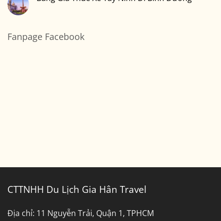
Sài
ở
Gòn
Thuê
Không
Đi
Xe
có
Cần
7
bình
Thơ
Chỗ
luận
Sài
ở
Fanpage Facebook
Gòn
Bảng
Đi
Giá
Bến
Thuê
Tre
Xe
Tây
Ninh
Đi
Bình
Dương
CTTNHH Du Lịch Gia Hân Travel
Địa chỉ:
11 Nguyễn Trải, Quận 1, TPHCM