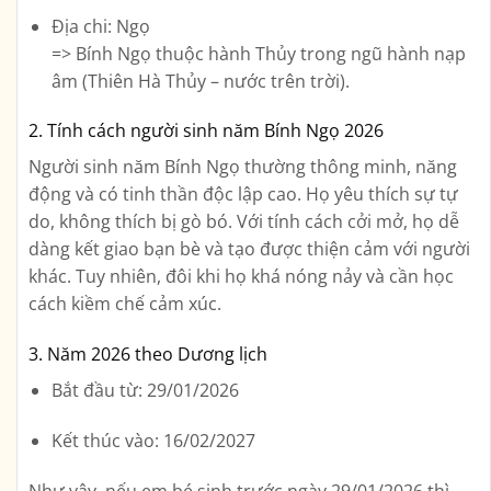
Địa chi
: Ngọ
=>
Bính Ngọ
thuộc hành
Thủy
trong ngũ hành nạp
âm (Thiên Hà Thủy – nước trên trời).
2. Tính cách người sinh năm Bính Ngọ 2026
Người sinh năm Bính Ngọ thường thông minh, năng
động và có tinh thần độc lập cao. Họ yêu thích sự tự
do, không thích bị gò bó. Với tính cách cởi mở, họ dễ
dàng kết giao bạn bè và tạo được thiện cảm với người
khác. Tuy nhiên, đôi khi họ khá nóng nảy và cần học
cách kiềm chế cảm xúc.
3. Năm 2026 theo Dương lịch
Bắt đầu từ:
29/01/2026
Kết thúc vào:
16/02/2027
Như vậy, nếu em bé sinh trước ngày 29/01/2026 thì