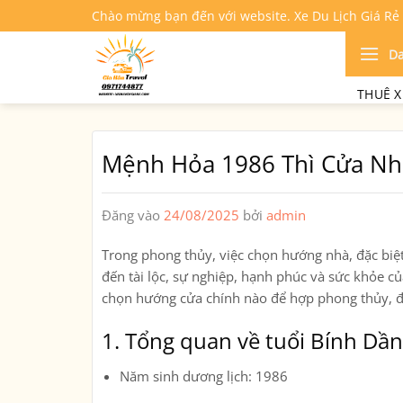
Bỏ
Chào mừng bạn đến với website. Xe Du Lịch Giá Rẻ
qua
nội
D
dung
THUÊ X
Mệnh Hỏa 1986 Thì Cửa Nh
Đăng vào
24/08/2025
bởi
admin
Trong phong thủy, việc chọn hướng nhà, đặc biệ
đến tài lộc, sự nghiệp, hạnh phúc và sức khỏe củ
chọn hướng cửa chính nào để hợp phong thủy, đ
1. Tổng quan về tuổi Bính Dầ
Năm sinh dương lịch:
1986