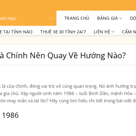
TRANG CHỦ
BẢNG GIÁ
DÒ
anh mục
E TẠI TỈNH NÀO
THUÊ XE ĐI TỈNH 24/7
LIÊN HỆ
CẨM N
à Chính Nên Quay Về Hướng Nào?
t là
cửa chính
, đóng vai trò vô cùng quan trọng. Nó ảnh hưởng trự
a gia chủ. Vậy
người sinh năm 1986 – tuổi Bính Dần, mệnh Hỏa 
ón may mắn và tài lộc?
Hãy cùng tìm hiểu chi tiết trong bài viết 
n 1986