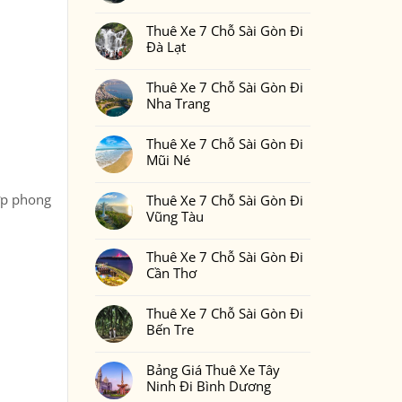
Gòn
Thuê
Không
Đi
Xe
có
Phan
7
Thuê Xe 7 Chỗ Sài Gòn Đi
bình
Thiết
Chỗ
luận
Đà Lạt
2
Sài
ở
Ngày
Gòn
Thuê
Không
1
Đi
Xe
có
Đêm
Đồng
7
Thuê Xe 7 Chỗ Sài Gòn Đi
bình
Bao
Nai
Chỗ
luận
Nhiêu
Nha Trang
Sài
ở
Tiền
Gòn
Thuê
Tại
Không
Đi
Xe
Xedulichgiare.vn?
có
Bình
7
Thuê Xe 7 Chỗ Sài Gòn Đi
bình
Phước
Chỗ
luận
Mũi Né
Sài
ở
Gòn
Thuê
Không
Đi
Xe
có
Đà
7
ợp phong
Thuê Xe 7 Chỗ Sài Gòn Đi
bình
Lạt
Chỗ
luận
Vũng Tàu
Sài
ở
Gòn
Thuê
Không
Đi
Xe
có
Nha
7
Thuê Xe 7 Chỗ Sài Gòn Đi
bình
Trang
Chỗ
luận
Cần Thơ
Sài
ở
Gòn
Thuê
Không
Đi
Xe
có
Mũi
7
Thuê Xe 7 Chỗ Sài Gòn Đi
bình
Né
Chỗ
luận
Bến Tre
Sài
ở
Gòn
Thuê
Không
Đi
Xe
có
Vũng
7
Bảng Giá Thuê Xe Tây
bình
Tàu
Chỗ
luận
Ninh Đi Bình Dương
Sài
ở
Gòn
Thuê