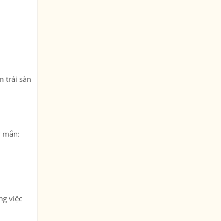
 trải sàn
y mắn:
ng việc