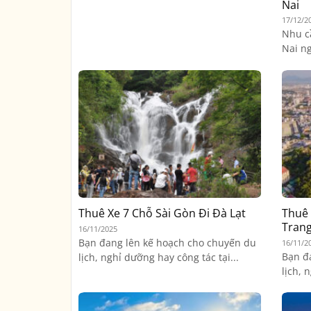
Nai
17/12/2
Nhu c
Nai ng
Thuê Xe 7 Chỗ Sài Gòn Đi Đà Lạt
Thuê 
Tran
16/11/2025
Bạn đang lên kế hoạch cho chuyến du
16/11/2
Bạn đ
lịch, nghỉ dưỡng hay công tác tại...
lịch, 