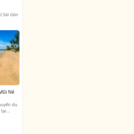
ừ Sài Gòn
 Mũi Né
huyến du
tại...