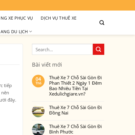
NG XE PHỤC VỤ
DỊCH VỤ THUÊ XE
ANG DU LỊCH
Bài viết mới
Thuê Xe 7 Chỗ Sài Gòn Đi
04
Phan Thiết 2 Ngày 1 Đêm
Th6
c tiếp
Bao Nhiêu Tiền Tại
– nên
Xedulichgiare.vn?
dưới đây.
Không
có
Thuê Xe 7 Chỗ Sài Gòn Đi
bình
luận
Đồng Nai
ở
Thuê
Không
Xe
có
7
Thuê Xe 7 Chỗ Sài Gòn Đi
bình
Chỗ
luận
Bình Phước
Sài
ở