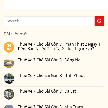
Bài viết mới
Thuê Xe 7 Chỗ Sài Gòn Đi Phan Thiết 2 Ngày 1
04
Đêm Bao Nhiêu Tiền Tại Xedulichgiare.vn?
Th6
Không
có
Thuê Xe 7 Chỗ Sài Gòn Đi Đồng Nai
bình
luận
Không
ở
có
Thuê
bình
Xe
luận
Thuê Xe 7 Chỗ Sài Gòn Đi Bình Phước
7
ở
Chỗ
Thuê
Không
Sài
Xe
có
Gòn
7
bình
Đi
Chỗ
luận
Thuê Xe 7 Chỗ Sài Gòn Đi Đà Lạt
Phan
Sài
ở
Thiết
Gòn
Thuê
Không
2
Đi
Xe
có
Ngày
Đồng
7
bình
1
Nai
Chỗ
luận
Thuê Xe 7 Chỗ Sài Gòn Đi Nha Trang
Đêm