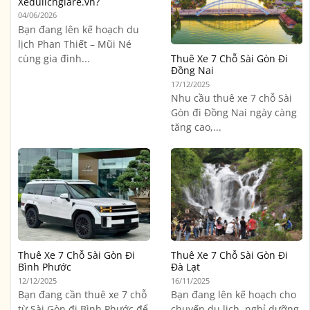
Xedulichgiare.vn?
04/06/2026
Bạn đang lên kế hoạch du
lịch Phan Thiết – Mũi Né
cùng gia đình...
Thuê Xe 7 Chỗ Sài Gòn Đi
Đồng Nai
17/12/2025
Nhu cầu thuê xe 7 chỗ Sài
Gòn đi Đồng Nai ngày càng
tăng cao,...
Thuê Xe 7 Chỗ Sài Gòn Đi
Thuê Xe 7 Chỗ Sài Gòn Đi
Bình Phước
Đà Lạt
12/12/2025
16/11/2025
Bạn đang cần thuê xe 7 chỗ
Bạn đang lên kế hoạch cho
từ Sài Gòn đi Bình Phước để
chuyến du lịch, nghỉ dưỡng