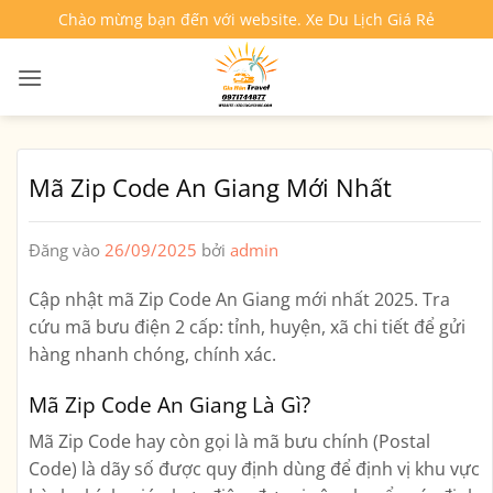
Bỏ
Chào mừng bạn đến với website. Xe Du Lịch Giá Rẻ
qua
nội
dung
Mã Zip Code An Giang Mới Nhất
Đăng vào
26/09/2025
bởi
admin
Cập nhật mã Zip Code An Giang mới nhất 2025. Tra
cứu mã bưu điện 2 cấp: tỉnh, huyện, xã chi tiết để gửi
hàng nhanh chóng, chính xác.
Mã Zip Code An Giang Là Gì?
Mã Zip Code hay còn gọi là mã bưu chính (Postal
Code) là dãy số được quy định dùng để định vị khu vực