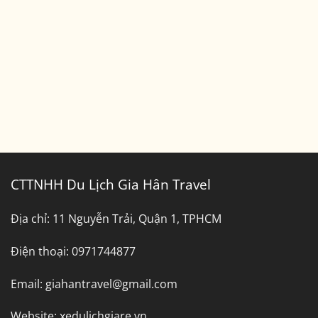
Tây
Ninh
Đi
Bình
Dương
CTTNHH Du Lịch Gia Hân Travel
Địa chỉ:
11 Nguyễn Trải, Quận 1, TPHCM
Điện thoại:
0971744877
Email:
giahantravel@gmail.com
Website:
xedulichgiare.vn