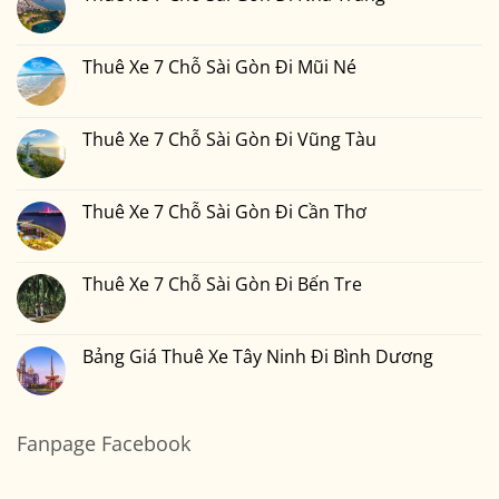
Sài
ở
Bao
Gòn
Thuê
Không
Nhiêu
Đi
Xe
có
Tiền
Bình
7
bình
Tại
Phước
Chỗ
luận
Thuê Xe 7 Chỗ Sài Gòn Đi Mũi Né
Xedulichgiare.vn?
Sài
ở
Gòn
Thuê
Không
Đi
Xe
có
Đà
7
bình
Lạt
Chỗ
luận
Thuê Xe 7 Chỗ Sài Gòn Đi Vũng Tàu
Sài
ở
Gòn
Thuê
Không
Đi
Xe
có
Nha
7
bình
Trang
Chỗ
luận
Thuê Xe 7 Chỗ Sài Gòn Đi Cần Thơ
Sài
ở
Gòn
Thuê
Không
Đi
Xe
có
Mũi
7
bình
Né
Chỗ
luận
Thuê Xe 7 Chỗ Sài Gòn Đi Bến Tre
Sài
ở
Gòn
Thuê
Không
Đi
Xe
có
Vũng
7
bình
Tàu
Chỗ
luận
Bảng Giá Thuê Xe Tây Ninh Đi Bình Dương
Sài
ở
Gòn
Thuê
Không
Đi
Xe
có
Cần
7
bình
Thơ
Chỗ
luận
Sài
ở
Fanpage Facebook
Gòn
Bảng
Đi
Giá
Bến
Thuê
Tre
Xe