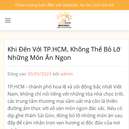
Bỏ
Chào mừng bạn đến với website. Xe Du Lịch Giá Rẻ
qua
nội
dung
Khi Đến Với TP.HCM, Không Thể Bỏ Lỡ
Những Món Ăn Ngon
Đăng vào
30/03/2025
bởi
admin
TP.HCM – thành phố hoa lệ và sôi động bậc nhất Việt
Nam, không chỉ nổi tiếng với những tòa nhà chọc trời,
các trung tâm thương mại sầm uất mà còn là thiên
đường ẩm thực với vô vàn món ngon đặc sắc. Nếu có
dịp ghé thăm Sài Gòn, đừng bỏ lỡ những món ăn sau
đây để cảm nhận trọn vẹn hương vị độc đáo của nơi