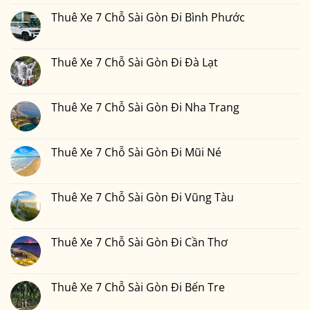
bình
Xe
luận
Thuê Xe 7 Chỗ Sài Gòn Đi Bình Phước
7
ở
Chỗ
Thuê
Không
Sài
Xe
có
Gòn
7
bình
Đi
Chỗ
luận
Thuê Xe 7 Chỗ Sài Gòn Đi Đà Lạt
Phan
Sài
ở
Thiết
Gòn
Thuê
Không
2
Đi
Xe
có
Ngày
Đồng
7
bình
1
Nai
Chỗ
luận
Thuê Xe 7 Chỗ Sài Gòn Đi Nha Trang
Đêm
Sài
ở
Bao
Gòn
Thuê
Không
Nhiêu
Đi
Xe
có
Tiền
Bình
7
bình
Tại
Phước
Chỗ
luận
Thuê Xe 7 Chỗ Sài Gòn Đi Mũi Né
Xedulichgiare.vn?
Sài
ở
Gòn
Thuê
Không
Đi
Xe
có
Đà
7
bình
Lạt
Chỗ
luận
Thuê Xe 7 Chỗ Sài Gòn Đi Vũng Tàu
Sài
ở
Gòn
Thuê
Không
Đi
Xe
có
Nha
7
bình
Trang
Chỗ
luận
Thuê Xe 7 Chỗ Sài Gòn Đi Cần Thơ
Sài
ở
Gòn
Thuê
Không
Đi
Xe
có
Mũi
7
bình
Né
Chỗ
luận
Thuê Xe 7 Chỗ Sài Gòn Đi Bến Tre
Sài
ở
Gòn
Thuê
Không