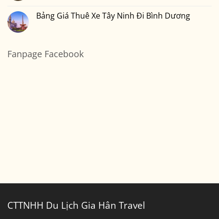
Đi
Xe
có
Vũng
7
bình
Tàu
Chỗ
luận
Bảng Giá Thuê Xe Tây Ninh Đi Bình Dương
Sài
ở
Gòn
Thuê
Không
Đi
Xe
có
Cần
7
bình
Thơ
Chỗ
luận
Sài
ở
Fanpage Facebook
Gòn
Bảng
Đi
Giá
Bến
Thuê
Tre
Xe
Tây
Ninh
Đi
Bình
Dương
CTTNHH Du Lịch Gia Hân Travel