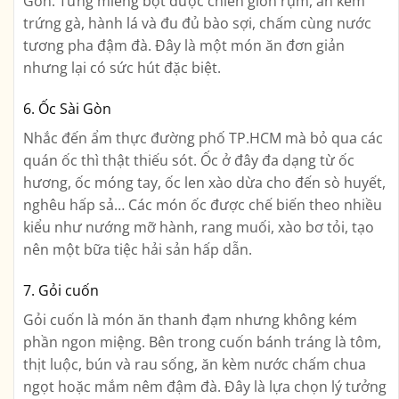
Gòn. Từng miếng bột được chiên giòn rụm, ăn kèm
trứng gà, hành lá và đu đủ bào sợi, chấm cùng nước
tương pha đậm đà. Đây là một món ăn đơn giản
nhưng lại có sức hút đặc biệt.
6. Ốc Sài Gòn
Nhắc đến ẩm thực đường phố TP.HCM mà bỏ qua các
quán ốc thì thật thiếu sót. Ốc ở đây đa dạng từ ốc
hương, ốc móng tay, ốc len xào dừa cho đến sò huyết,
nghêu hấp sả… Các món ốc được chế biến theo nhiều
kiểu như nướng mỡ hành, rang muối, xào bơ tỏi, tạo
nên một bữa tiệc hải sản hấp dẫn.
7. Gỏi cuốn
Gỏi cuốn là món ăn thanh đạm nhưng không kém
phần ngon miệng. Bên trong cuốn bánh tráng là tôm,
thịt luộc, bún và rau sống, ăn kèm nước chấm chua
ngọt hoặc mắm nêm đậm đà. Đây là lựa chọn lý tưởng