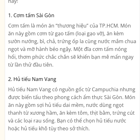
này!
1. Cơm tấm Sài Gòn
Cơm tấm là món ăn “thương hiệu” của TP.HCM. Món
ăn này gồm cơm từ gạo tấm (loại gạo vỡ), ăn kèm
sườn nướng, bì, chả, trứng ốp la cùng nước mắm chua
ngọt và mỡ hành béo ngậy. Một đĩa cơm tấm nóng
hổi, thơm phức chắc chắn sẽ khiến bạn mê mẩn ngay
từ lần thử đầu tiên.
2. Hủ tiếu Nam Vang
Hủ tiếu Nam Vang có nguồn gốc từ Campuchia nhưng
được biến tấu theo phong cách ẩm thực Sài Gòn. Món
ăn này gồm sợi hủ tiếu dai mềm, nước dùng ngọt
thanh từ xương hầm, ăn kèm tôm, thịt bằm, trứng cút
và các loại rau sống. Bạn có thể chọn hủ tiếu nước
hoặc hủ tiếu khô tùy theo sở thích.