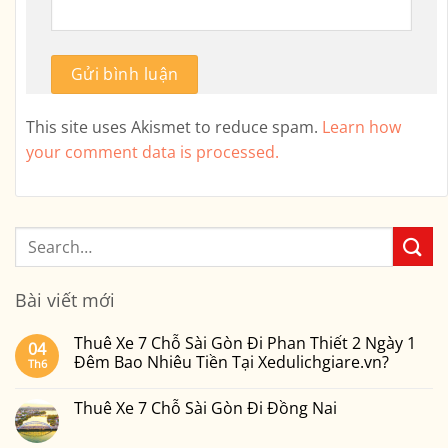
This site uses Akismet to reduce spam.
Learn how
your comment data is processed.
Bài viết mới
Thuê Xe 7 Chỗ Sài Gòn Đi Phan Thiết 2 Ngày 1
04
Đêm Bao Nhiêu Tiền Tại Xedulichgiare.vn?
Th6
Không
có
Thuê Xe 7 Chỗ Sài Gòn Đi Đồng Nai
bình
luận
Không
ở
có
Thuê