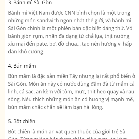
3. Bánh mì Sài Gòn
Bánh mì Việt Nam được CNN bình chọn là một trong
những món sandwich ngon nhất thế giới, và bánh mì
Sài Gòn chính là một phiên bản đặc biệt đáng thử. Vỏ
bánh giòn rụm, nhân đa dạng từ chả lụa, thịt nướng,
xíu mại đến pate, bơ, đồ chua… tạo nên hương vị hấp
dẫn khó cưỡng.
4. Bún mắm
Bún mắm là đặc sản miền Tây nhưng lại rất phổ biến ở
Sài Gòn. Món ăn này có nước dùng đậm đà từ mắm cá
linh, cá sặc, ăn kèm với tôm, mực, thịt heo quay và rau
sống. Nếu thích những món ăn có hương vị mạnh mẽ,
bún mắm chắc chắn sẽ làm bạn hài lòng.
5. Bột chiên
Bột chiên là món ăn vặt quen thuộc của giới trẻ Sài