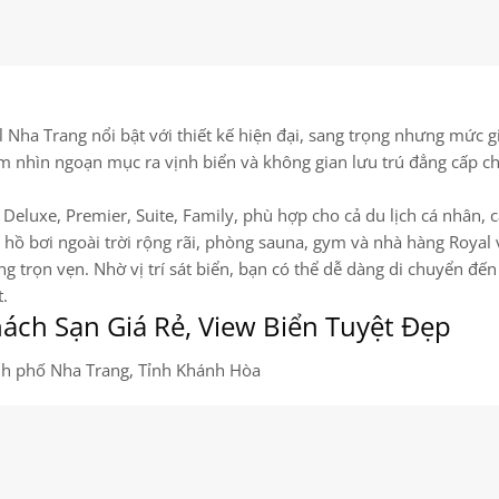
 Nha Trang nổi bật với thiết kế hiện đại, sang trọng nhưng mức gi
ầm nhìn ngoạn mục ra vịnh biển và không gian lưu trú đẳng cấp c
eluxe, Premier, Suite, Family, phù hợp cho cả du lịch cá nhân, c
u hồ bơi ngoài trời rộng rãi, phòng sauna, gym và nhà hàng Royal 
trọn vẹn. Nhờ vị trí sát biển, bạn có thể dễ dàng di chuyển đến
t.
hách Sạn Giá Rẻ, View Biển Tuyệt Đẹp
nh phố Nha Trang, Tỉnh Khánh Hòa