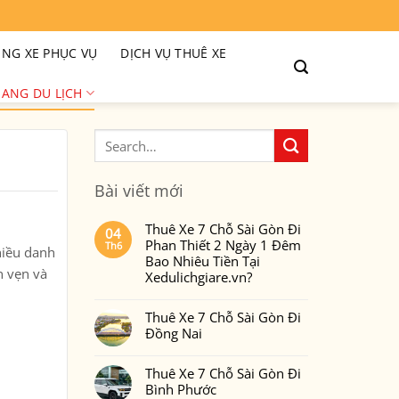
NG XE PHỤC VỤ
DỊCH VỤ THUÊ XE
ANG DU LỊCH
Bài viết mới
Thuê Xe 7 Chỗ Sài Gòn Đi
04
Phan Thiết 2 Ngày 1 Đêm
Th6
hiều danh
Bao Nhiêu Tiền Tại
n vẹn và
Xedulichgiare.vn?
Không
có
Thuê Xe 7 Chỗ Sài Gòn Đi
bình
luận
Đồng Nai
ở
Thuê
Không
Xe
có
7
Thuê Xe 7 Chỗ Sài Gòn Đi
bình
Chỗ
luận
Bình Phước
Sài
ở