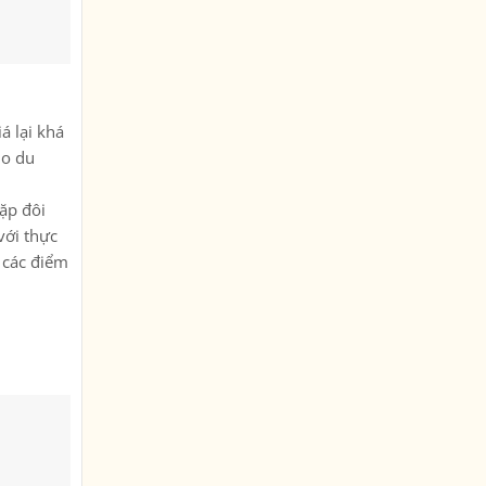
á lại khá
ho du
ặp đôi
với thực
 các điểm