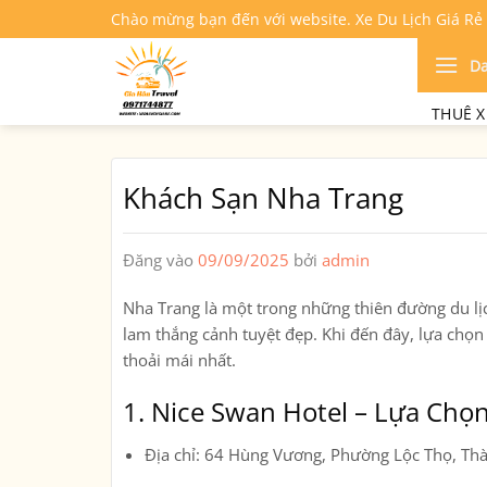
Bỏ
Chào mừng bạn đến với website. Xe Du Lịch Giá Rẻ
qua
nội
D
dung
THUÊ X
Khách Sạn Nha Trang
Đăng vào
09/09/2025
bởi
admin
Nha Trang là một trong những thiên đường du lịc
lam thắng cảnh tuyệt đẹp. Khi đến đây, lựa chọ
thoải mái nhất.
1.
Nice Swan Hotel – Lựa Chọn
Địa chỉ: 64 Hùng Vương, Phường Lộc Thọ, Th