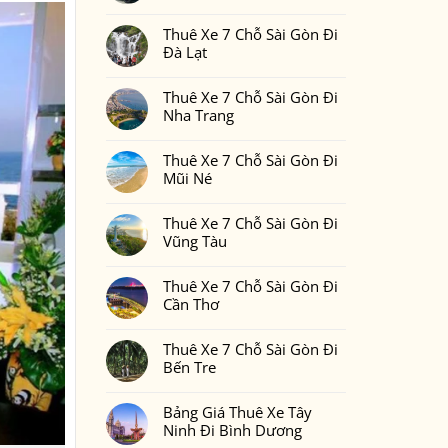
Gòn
Thuê
Không
Đi
Xe
có
Phan
7
Thuê Xe 7 Chỗ Sài Gòn Đi
bình
Thiết
Chỗ
luận
Đà Lạt
2
Sài
ở
Ngày
Gòn
Thuê
Không
1
Đi
Xe
có
Đêm
Đồng
7
Thuê Xe 7 Chỗ Sài Gòn Đi
bình
Bao
Nai
Chỗ
luận
Nhiêu
Nha Trang
Sài
ở
Tiền
Gòn
Thuê
Tại
Không
Đi
Xe
Xedulichgiare.vn?
có
Bình
7
Thuê Xe 7 Chỗ Sài Gòn Đi
bình
Phước
Chỗ
luận
Mũi Né
Sài
ở
Gòn
Thuê
Không
Đi
Xe
có
Đà
7
Thuê Xe 7 Chỗ Sài Gòn Đi
bình
Lạt
Chỗ
luận
Vũng Tàu
Sài
ở
Gòn
Thuê
Không
Đi
Xe
có
Nha
7
Thuê Xe 7 Chỗ Sài Gòn Đi
bình
Trang
Chỗ
luận
Cần Thơ
Sài
ở
Gòn
Thuê
Không
Đi
Xe
có
Mũi
7
Thuê Xe 7 Chỗ Sài Gòn Đi
bình
Né
Chỗ
luận
Bến Tre
Sài
ở
Gòn
Thuê
Không
Đi
Xe
có
Vũng
7
Bảng Giá Thuê Xe Tây
bình
Tàu
Chỗ
luận
Ninh Đi Bình Dương
Sài
ở
Gòn
Thuê