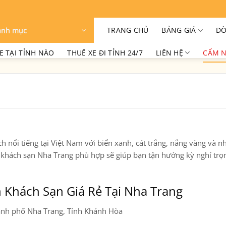
TRANG CHỦ
BẢNG GIÁ
DÒ
anh mục
E TẠI TỈNH NÀO
THUÊ XE ĐI TỈNH 24/7
LIÊN HỆ
CẨM N
h nổi tiếng tại Việt Nam với biển xanh, cát trắng, nắng vàng và n
n
khách sạn Nha Trang
phù hợp sẽ giúp bạn tận hưởng kỳ nghỉ trọ
 Khách Sạn Giá Rẻ Tại Nha Trang
ành phố Nha Trang, Tỉnh Khánh Hòa