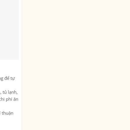
ng để tự
 tủ lạnh,
chi phí ăn
í thuận