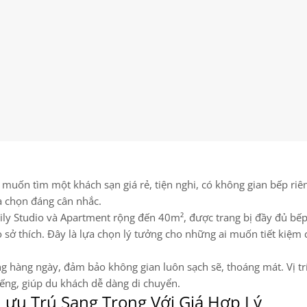
muốn tìm một khách sạn giá rẻ, tiện nghi, có không gian bếp riê
a chọn đáng cân nhắc.
y Studio và Apartment rộng đến 40m², được trang bị đầy đủ bếp,
 sở thích. Đây là lựa chọn lý tưởng cho những ai muốn tiết kiệm 
g hàng ngày, đảm bảo không gian luôn sạch sẽ, thoáng mát. Vị tr
iếng, giúp du khách dễ dàng di chuyển.
 Lưu Trú Sang Trọng Với Giá Hợp Lý