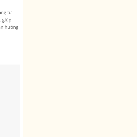
ang từ
, giúp
tận hưởng