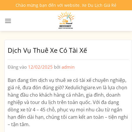
Bỏ
Chào mừng bạn đến với website. Xe Du Lịch Giá Rẻ
qua
nội
dung
Dịch Vụ Thuê Xe Có Tài Xế
Đăng vào
12/02/2025
bởi
admin
Bạn đang tìm
dịch vụ thuê xe có tài xế chuyên nghiệp,
giá rẻ, đưa đón đúng giờ
? Xedulichgiare.vn là lựa chọn
hàng đầu cho khách hàng cá nhân, gia đình, doanh
nghiệp và tour du lịch trên toàn quốc. Với đa dạng
dòng xe từ 4 – 45 chỗ, phục vụ mọi nhu cầu từ ngắn
hạn đến dài hạn, chúng tôi cam kết
an toàn – tiện nghi
– tận tâm
.