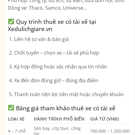
Phù hợp: công ty, du lịch, sự kiện, đưa đón học sinh
Dòng xe: Thaco, Samco, Universe…
Quy trình thuê xe có tài xế tại
Xedulichgiare.vn
Liên hệ tư vấn & báo giá
Chốt tuyến – chọn xe – tài xế phù hợp
Ký hợp đồng hoặc xác nhận qua tin nhắn
Xe đến đón đúng giờ – đúng địa điểm
Thanh toán tiện lợi: tiền mặt hoặc chuyển khoản
Bảng giá tham khảo thuê xe có tài xế
LOẠI XE
HÀNH TRÌNH PHỔ BIẾN
GIÁ TỪ (VNĐ)
Sân bay, city tour, công
4 – 7 chỗ
700.000 – 1.200.000
tác