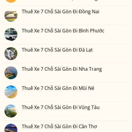
Không
có
Thuê Xe 7 Chỗ Sài Gòn Đi Đồng Nai
bình
luận
Không
ở
có
Thuê
bình
Xe
luận
Thuê Xe 7 Chỗ Sài Gòn Đi Bình Phước
7
ở
Chỗ
Thuê
Không
Sài
Xe
có
Gòn
7
bình
Đi
Chỗ
luận
Thuê Xe 7 Chỗ Sài Gòn Đi Đà Lạt
Phan
Sài
ở
Thiết
Gòn
Thuê
Không
2
Đi
Xe
có
Ngày
Đồng
7
bình
1
Nai
Chỗ
luận
Thuê Xe 7 Chỗ Sài Gòn Đi Nha Trang
Đêm
Sài
ở
Bao
Gòn
Thuê
Không
Nhiêu
Đi
Xe
có
Tiền
Bình
7
bình
Tại
Phước
Chỗ
luận
Thuê Xe 7 Chỗ Sài Gòn Đi Mũi Né
Xedulichgiare.vn?
Sài
ở
Gòn
Thuê
Không
Đi
Xe
có
Đà
7
bình
Lạt
Chỗ
luận
Thuê Xe 7 Chỗ Sài Gòn Đi Vũng Tàu
Sài
ở
Gòn
Thuê
Không
Đi
Xe
có
Nha
7
bình
Trang
Chỗ
luận
Thuê Xe 7 Chỗ Sài Gòn Đi Cần Thơ
Sài
ở