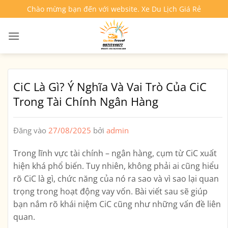
Bỏ
Chào mừng bạn đến với website. Xe Du Lịch Giá Rẻ
qua
nội
dung
CiC Là Gì? Ý Nghĩa Và Vai Trò Của CiC
Trong Tài Chính Ngân Hàng
Đăng vào
27/08/2025
bởi
admin
Trong lĩnh vực tài chính – ngân hàng, cụm từ
CiC
xuất
hiện khá phổ biến. Tuy nhiên, không phải ai cũng hiểu
rõ
CiC là gì
, chức năng của nó ra sao và vì sao lại quan
trọng trong hoạt động vay vốn. Bài viết sau sẽ giúp
bạn nắm rõ khái niệm CiC cũng như những vấn đề liên
quan.