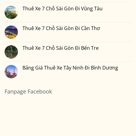
Đà
7
bình
Lạt
Chỗ
luận
Thuê Xe 7 Chỗ Sài Gòn Đi Vũng Tàu
Sài
ở
Gòn
Thuê
Không
Đi
Xe
có
Nha
7
bình
Trang
Chỗ
luận
Thuê Xe 7 Chỗ Sài Gòn Đi Cần Thơ
Sài
ở
Gòn
Thuê
Không
Đi
Xe
có
Mũi
7
bình
Né
Chỗ
luận
Thuê Xe 7 Chỗ Sài Gòn Đi Bến Tre
Sài
ở
Gòn
Thuê
Không
Đi
Xe
có
Vũng
7
bình
Tàu
Chỗ
luận
Bảng Giá Thuê Xe Tây Ninh Đi Bình Dương
Sài
ở
Gòn
Thuê
Không
Đi
Xe
có
Cần
7
bình
Thơ
Chỗ
luận
Sài
ở
Fanpage Facebook
Gòn
Bảng
Đi
Giá
Bến
Thuê
Tre
Xe
Tây
Ninh
Đi
Bình
Dương