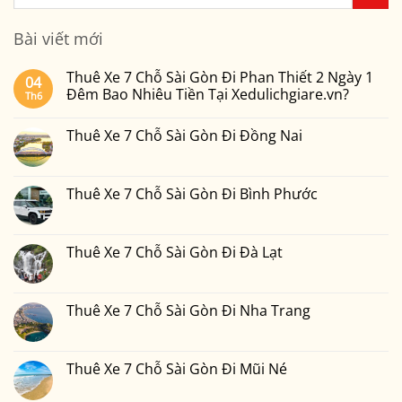
Bài viết mới
Thuê Xe 7 Chỗ Sài Gòn Đi Phan Thiết 2 Ngày 1
04
Đêm Bao Nhiêu Tiền Tại Xedulichgiare.vn?
Th6
Không
có
Thuê Xe 7 Chỗ Sài Gòn Đi Đồng Nai
bình
luận
Không
ở
có
Thuê
bình
Xe
luận
Thuê Xe 7 Chỗ Sài Gòn Đi Bình Phước
7
ở
Chỗ
Thuê
Không
Sài
Xe
có
Gòn
7
bình
Đi
Chỗ
luận
Thuê Xe 7 Chỗ Sài Gòn Đi Đà Lạt
Phan
Sài
ở
Thiết
Gòn
Thuê
Không
2
Đi
Xe
có
Ngày
Đồng
7
bình
1
Nai
Chỗ
luận
Thuê Xe 7 Chỗ Sài Gòn Đi Nha Trang
Đêm
Sài
ở
Bao
Gòn
Thuê
Không
Nhiêu
Đi
Xe
có
Tiền
Bình
7
bình
Tại
Phước
Chỗ
luận
Thuê Xe 7 Chỗ Sài Gòn Đi Mũi Né
Xedulichgiare.vn?
Sài
ở
Gòn
Thuê
Không
Đi
Xe
có