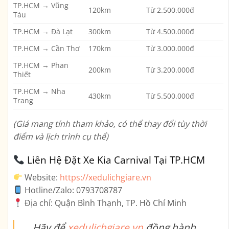
TP.HCM → Vũng
120km
Từ 2.500.000đ
Tàu
TP.HCM → Đà Lạt
300km
Từ 4.500.000đ
TP.HCM → Cần Thơ
170km
Từ 3.000.000đ
TP.HCM → Phan
200km
Từ 3.200.000đ
Thiết
TP.HCM → Nha
430km
Từ 5.500.000đ
Trang
(Giá mang tính tham khảo, có thể thay đổi tùy thời
điểm và lịch trình cụ thể)
Liên Hệ Đặt Xe Kia Carnival Tại TP.HCM
Website:
https://xedulichgiare.vn
Hotline/Zalo:
0793708787
Địa chỉ:
Quận Bình Thạnh, TP. Hồ Chí Minh
Hãy để
xedulichgiare.vn
đồng hành