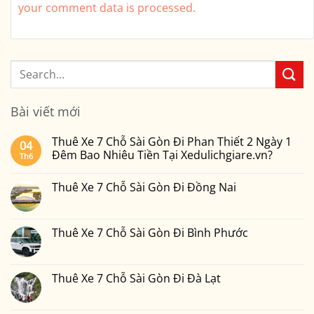
your comment data is processed.
Bài viết mới
Thuê Xe 7 Chỗ Sài Gòn Đi Phan Thiết 2 Ngày 1
04
Đêm Bao Nhiêu Tiền Tại Xedulichgiare.vn?
Th6
Không
có
Thuê Xe 7 Chỗ Sài Gòn Đi Đồng Nai
bình
luận
Không
ở
có
Thuê
bình
Xe
luận
Thuê Xe 7 Chỗ Sài Gòn Đi Bình Phước
7
ở
Chỗ
Thuê
Không
Sài
Xe
có
Gòn
7
bình
Đi
Chỗ
luận
Thuê Xe 7 Chỗ Sài Gòn Đi Đà Lạt
Phan
Sài
ở
Thiết
Gòn
Thuê
Không
2
Đi
Xe
có
Ngày
Đồng
7
bình