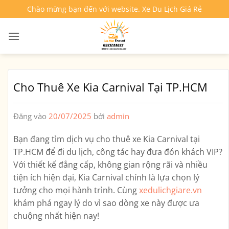
Bỏ
Chào mừng bạn đến với website. Xe Du Lịch Giá Rẻ
qua
nội
dung
Cho Thuê Xe Kia Carnival Tại TP.HCM
Đăng vào
20/07/2025
bởi
admin
Bạn đang tìm
dịch vụ cho thuê xe Kia Carnival tại
TP.HCM
để đi du lịch, công tác hay đưa đón khách VIP?
Với thiết kế đẳng cấp, không gian rộng rãi và nhiều
tiện ích hiện đại, Kia Carnival chính là lựa chọn lý
tưởng cho mọi hành trình. Cùng
xedulichgiare.vn
khám phá ngay lý do vì sao dòng xe này được ưa
chuộng nhất hiện nay!