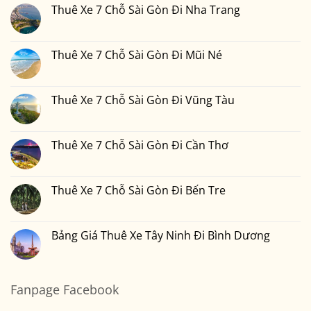
1
Nai
Chỗ
luận
Thuê Xe 7 Chỗ Sài Gòn Đi Nha Trang
Đêm
Sài
ở
Bao
Gòn
Thuê
Không
Nhiêu
Đi
Xe
có
Tiền
Bình
7
bình
Tại
Phước
Chỗ
luận
Thuê Xe 7 Chỗ Sài Gòn Đi Mũi Né
Xedulichgiare.vn?
Sài
ở
Gòn
Thuê
Không
Đi
Xe
có
Đà
7
bình
Lạt
Chỗ
luận
Thuê Xe 7 Chỗ Sài Gòn Đi Vũng Tàu
Sài
ở
Gòn
Thuê
Không
Đi
Xe
có
Nha
7
bình
Trang
Chỗ
luận
Thuê Xe 7 Chỗ Sài Gòn Đi Cần Thơ
Sài
ở
Gòn
Thuê
Không
Đi
Xe
có
Mũi
7
bình
Né
Chỗ
luận
Thuê Xe 7 Chỗ Sài Gòn Đi Bến Tre
Sài
ở
Gòn
Thuê
Không
Đi
Xe
có
Vũng
7
bình
Tàu
Chỗ
luận
Bảng Giá Thuê Xe Tây Ninh Đi Bình Dương
Sài
ở
Gòn
Thuê
Không
Đi
Xe
có
Cần
7
bình
Thơ
Chỗ
luận
Sài
ở
Fanpage Facebook
Gòn
Bảng
Đi
Giá