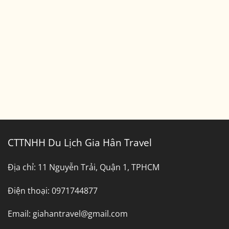
Bến
Thuê
Tre
Xe
Tây
Ninh
Đi
Bình
Dương
CTTNHH Du Lịch Gia Hân Travel
Địa chỉ:
11 Nguyễn Trải, Quận 1, TPHCM
Điện thoại:
0971744877
Email:
giahantravel@gmail.com