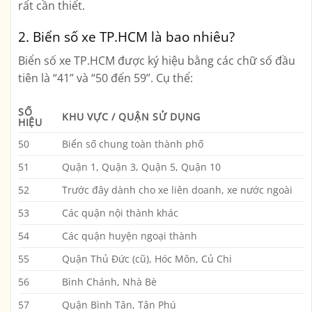
rất cần thiết.
2. Biển số xe TP.HCM là bao nhiêu?
Biển số xe TP.HCM được ký hiệu bằng các
chữ số đầu
tiên là “41” và “50 đến 59”
. Cụ thể:
SỐ
KHU VỰC / QUẬN SỬ DỤNG
HIỆU
50
Biển số chung toàn thành phố
51
Quận 1, Quận 3, Quận 5, Quận 10
52
Trước đây dành cho xe liên doanh, xe nước ngoài
53
Các quận nội thành khác
54
Các quận huyện ngoại thành
55
Quận Thủ Đức (cũ), Hóc Môn, Củ Chi
56
Bình Chánh, Nhà Bè
57
Quận Bình Tân, Tân Phú