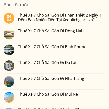
Bài viết mới
Thuê Xe 7 Chỗ Sài Gòn Đi Phan Thiết 2 Ngày 1
04
Đêm Bao Nhiêu Tiền Tại Xedulichgiare.vn?
Th6
Không
có
Thuê Xe 7 Chỗ Sài Gòn Đi Đồng Nai
bình
luận
Không
ở
có
Thuê
bình
Xe
luận
Thuê Xe 7 Chỗ Sài Gòn Đi Bình Phước
7
ở
Chỗ
Thuê
Không
Sài
Xe
có
Gòn
7
bình
Đi
Chỗ
luận
Thuê Xe 7 Chỗ Sài Gòn Đi Đà Lạt
Phan
Sài
ở
Thiết
Gòn
Thuê
Không
2
Đi
Xe
có
Ngày
Đồng
7
bình
1
Nai
Chỗ
luận
Thuê Xe 7 Chỗ Sài Gòn Đi Nha Trang
Đêm
Sài
ở
Bao
Gòn
Thuê
Không
Nhiêu
Đi
Xe
có
Tiền
Bình
7
bình
Tại
Phước
Chỗ
luận
Thuê Xe 7 Chỗ Sài Gòn Đi Mũi Né
Xedulichgiare.vn?
Sài
ở
Gòn
Thuê
Không
Đi
Xe
có
Đà
7
bình
Lạt
Chỗ
luận