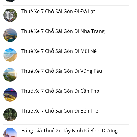
Xe
có
Gòn
7
bình
Đi
Chỗ
luận
Thuê Xe 7 Chỗ Sài Gòn Đi Đà Lạt
Phan
Sài
ở
Thiết
Gòn
Thuê
Không
2
Đi
Xe
có
Ngày
Đồng
7
bình
1
Nai
Chỗ
luận
Thuê Xe 7 Chỗ Sài Gòn Đi Nha Trang
Đêm
Sài
ở
Bao
Gòn
Thuê
Không
Nhiêu
Đi
Xe
có
Tiền
Bình
7
bình
Tại
Phước
Chỗ
luận
Thuê Xe 7 Chỗ Sài Gòn Đi Mũi Né
Xedulichgiare.vn?
Sài
ở
Gòn
Thuê
Không
Đi
Xe
có
Đà
7
bình
Lạt
Chỗ
luận
Thuê Xe 7 Chỗ Sài Gòn Đi Vũng Tàu
Sài
ở
Gòn
Thuê
Không
Đi
Xe
có
Nha
7
bình
Trang
Chỗ
luận
Thuê Xe 7 Chỗ Sài Gòn Đi Cần Thơ
Sài
ở
Gòn
Thuê
Không
Đi
Xe
có
Mũi
7
bình
Né
Chỗ
luận
Thuê Xe 7 Chỗ Sài Gòn Đi Bến Tre
Sài
ở
Gòn
Thuê
Không
Đi
Xe
có
Vũng
7
bình
Tàu
Chỗ
luận
Bảng Giá Thuê Xe Tây Ninh Đi Bình Dương
Sài
ở
Gòn
Thuê