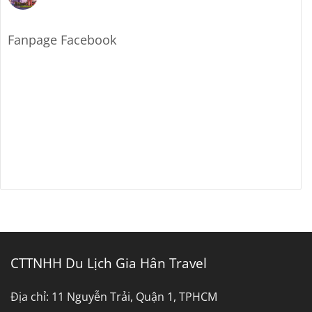
Không
Đi
Xe
có
Cần
7
bình
Thơ
Chỗ
luận
Sài
ở
Fanpage Facebook
Gòn
Bảng
Đi
Giá
Bến
Thuê
Tre
Xe
Tây
Ninh
Đi
Bình
Dương
CTTNHH Du Lịch Gia Hân Travel
Địa chỉ:
11 Nguyễn Trải, Quận 1, TPHCM