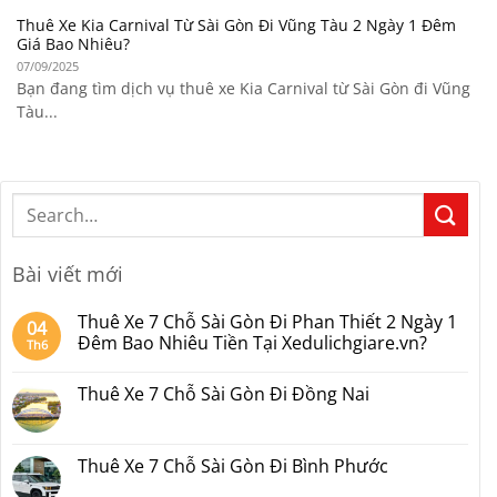
Thuê Xe Kia Carnival Từ Sài Gòn Đi Vũng Tàu 2 Ngày 1 Đêm
Giá Bao Nhiêu?
07/09/2025
Bạn đang tìm dịch vụ thuê xe Kia Carnival từ Sài Gòn đi Vũng
Tàu...
Bài viết mới
Thuê Xe 7 Chỗ Sài Gòn Đi Phan Thiết 2 Ngày 1
04
Đêm Bao Nhiêu Tiền Tại Xedulichgiare.vn?
Th6
Không
có
Thuê Xe 7 Chỗ Sài Gòn Đi Đồng Nai
bình
luận
Không
ở
có
Thuê
bình
Xe
luận
Thuê Xe 7 Chỗ Sài Gòn Đi Bình Phước
7
ở
Chỗ
Thuê
Không
Sài