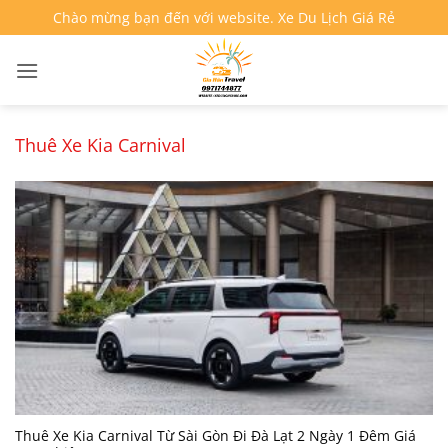
Bỏ
Chào mừng bạn đến với website. Xe Du Lịch Giá Rẻ
qua
nội
dung
Thuê Xe Kia Carnival
Thuê Xe Kia Carnival Từ Sài Gòn Đi Đà Lạt 2 Ngày 1 Đêm Giá