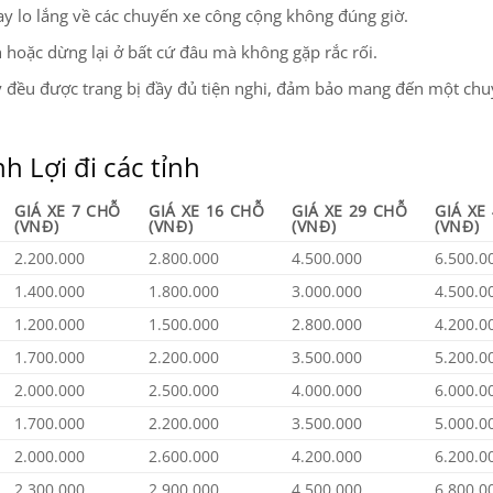
ay lo lắng về các chuyến xe công cộng không đúng giờ.
nh hoặc dừng lại ở bất cứ đâu mà không gặp rắc rối.
ay đều được trang bị đầy đủ tiện nghi, đảm bảo mang đến một chu
nh Lợi đi các tỉnh
GIÁ XE 7 CHỖ
GIÁ XE 16 CHỖ
GIÁ XE 29 CHỖ
GIÁ XE
(VNĐ)
(VNĐ)
(VNĐ)
(VNĐ)
2.200.000
2.800.000
4.500.000
6.500.0
1.400.000
1.800.000
3.000.000
4.500.0
1.200.000
1.500.000
2.800.000
4.200.0
1.700.000
2.200.000
3.500.000
5.200.0
2.000.000
2.500.000
4.000.000
6.000.0
1.700.000
2.200.000
3.500.000
5.000.0
2.000.000
2.600.000
4.200.000
6.200.0
2.300.000
2.900.000
4.500.000
6.800.0