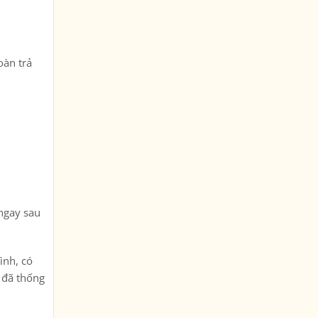
oàn trả
 ngay sau
ình, có
i đã thống