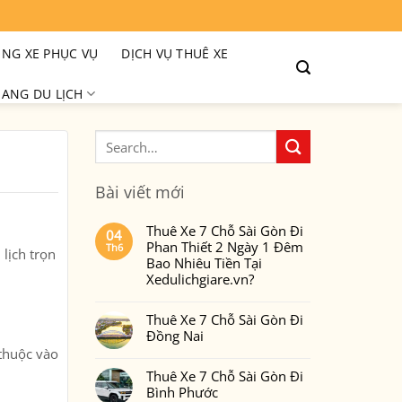
NG XE PHỤC VỤ
DỊCH VỤ THUÊ XE
ANG DU LỊCH
Bài viết mới
Thuê Xe 7 Chỗ Sài Gòn Đi
04
Phan Thiết 2 Ngày 1 Đêm
Th6
lịch trọn
Bao Nhiêu Tiền Tại
Xedulichgiare.vn?
Không
có
Thuê Xe 7 Chỗ Sài Gòn Đi
bình
luận
Đồng Nai
ở
Thuê
 thuộc vào
Không
Xe
có
7
Thuê Xe 7 Chỗ Sài Gòn Đi
bình
Chỗ
luận
Bình Phước
Sài
ở