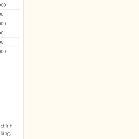
000
00
000
00
00
000
 chính
 lắng.