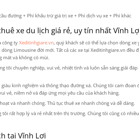
cầu đường + Phí khấu trừ giá trị xe + Phí dịch vụ xe + Phí khác
huê xe du lịch giá rẻ, uy tín nhất Vĩnh Lợ
a công ty
Xeditinhgiare.vn
, quý khách sẽ có thể lựa chọn dòng xe 
ác dòng Limousine
đời mới. Tất cả các xe tại Xeditinhgiare.vn đều đ
ng mát và không có mùi.
 tôi chuyên nghiệp, vui vẻ, nhiệt tình và luôn sẵn sàng giải đáp
ện, giàu kinh nghiệm và thông thạo đường xá. Chúng tôi cam đoan
vui vẻ, niềm nở và đáp ứng mọi yêu cầu của khách hàng.
 hoạt và nhanh chóng. Thủ tục thuê xe nhanh chóng và dễ dàng.
 tôi rất hợp lý và rẻ nhất trên thị trường. Chúng tôi cũng có nhiề
h tại Vĩnh Lợi