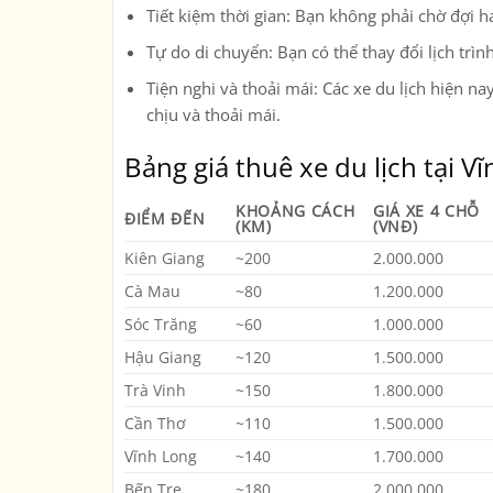
Tiết kiệm thời gian
: Bạn không phải chờ đợi h
Tự do di chuyển
: Bạn có thể thay đổi lịch trì
Tiện nghi và thoải mái
: Các xe du lịch hiện n
chịu và thoải mái.
Bảng giá thuê xe du lịch tại Vĩ
KHOẢNG CÁCH
GIÁ XE 4 CHỖ
ĐIỂM ĐẾN
(KM)
(VNĐ)
Kiên Giang
~200
2.000.000
Cà Mau
~80
1.200.000
Sóc Trăng
~60
1.000.000
Hậu Giang
~120
1.500.000
Trà Vinh
~150
1.800.000
Cần Thơ
~110
1.500.000
Vĩnh Long
~140
1.700.000
Bến Tre
~180
2.000.000