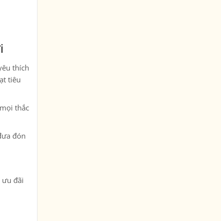
i
yêu thích
ạt tiêu
 mọi thắc
 đưa đón
u ưu đãi