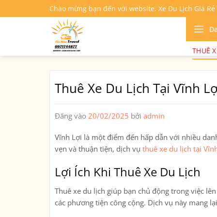
Bỏ
Chào mừng bạn đến với website. Xe Du Lịch Giá Rẻ
qua
nội
D
dung
THUÊ X
Thuê Xe Du Lịch Tại Vĩnh Lợ
Đăng vào
20/02/2025
bởi
admin
Vĩnh Lợi là một điểm đến hấp dẫn với nhiều danh 
vẹn và thuận tiện, dịch vụ
thuê xe du lịch tại Vĩn
Lợi Ích Khi Thuê Xe Du Lịch
Thuê xe du lịch giúp bạn chủ động trong việc lê
các phương tiện công cộng. Dịch vụ này mang lại 