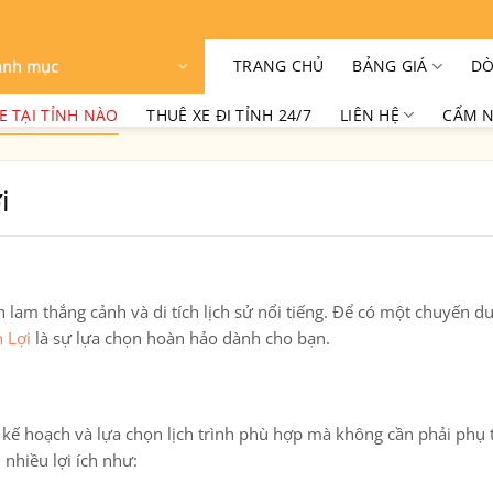
TRANG CHỦ
BẢNG GIÁ
DÒ
anh mục
E TẠI TỈNH NÀO
THUÊ XE ĐI TỈNH 24/7
LIÊN HỆ
CẨM N
i
lam thắng cảnh và di tích lịch sử nổi tiếng. Để có một chuyến du 
h Lợi
là sự lựa chọn hoàn hảo dành cho bạn.
n kế hoạch và lựa chọn lịch trình phù hợp mà không cần phải phụ
nhiều lợi ích như: