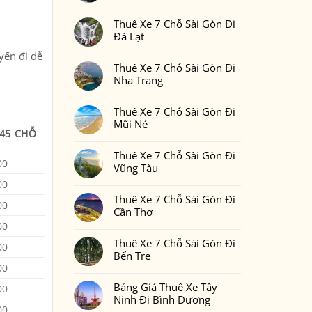
Gòn
Thuê
Không
Đi
Xe
có
Phan
7
Thuê Xe 7 Chỗ Sài Gòn Đi
bình
Thiết
Chỗ
luận
Đà Lạt
2
Sài
ở
Ngày
Gòn
Thuê
Không
1
Đi
yến đi dễ
Xe
có
Đêm
Đồng
7
Thuê Xe 7 Chỗ Sài Gòn Đi
bình
Bao
Nai
Chỗ
luận
Nhiêu
Nha Trang
Sài
ở
Tiền
Gòn
Thuê
Tại
Không
Đi
Xe
Xedulichgiare.vn?
có
Bình
7
Thuê Xe 7 Chỗ Sài Gòn Đi
bình
Phước
Chỗ
luận
Mũi Né
Sài
ở
 45 CHỖ
Gòn
Thuê
Không
Đi
Xe
có
Đà
7
Thuê Xe 7 Chỗ Sài Gòn Đi
bình
Lạt
Chỗ
00
luận
Vũng Tàu
Sài
ở
Gòn
Thuê
Không
00
Đi
Xe
có
Nha
7
Thuê Xe 7 Chỗ Sài Gòn Đi
bình
Trang
00
Chỗ
luận
Cần Thơ
Sài
ở
Gòn
Thuê
00
Không
Đi
Xe
có
Mũi
7
Thuê Xe 7 Chỗ Sài Gòn Đi
bình
00
Né
Chỗ
luận
Bến Tre
Sài
ở
Gòn
00
Thuê
Không
Đi
Xe
có
Vũng
7
Bảng Giá Thuê Xe Tây
bình
00
Tàu
Chỗ
luận
Ninh Đi Bình Dương
Sài
ở
00
Gòn
Thuê