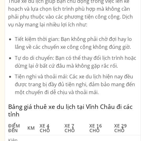
Thuê xe du lịch giúp bạn chủ động trong việc lên kế
hoạch và lựa chọn lịch trình phù hợp mà không cần
phải phụ thuộc vào các phương tiện công cộng. Dịch
vụ này mang lại nhiều lợi ích như:
Tiết kiệm thời gian
: Bạn không phải chờ đợi hay lo
lắng về các chuyến xe công cộng không đúng giờ.
Tự do di chuyển
: Bạn có thể thay đổi lịch trình hoặc
dừng lại ở bất cứ đâu mà không gặp rắc rối.
Tiện nghi và thoải mái
: Các xe du lịch hiện nay đều
được trang bị đầy đủ tiện nghi, đảm bảo mang đến
một chuyến đi dễ chịu và thoải mái.
Bảng giá thuê xe du lịch tại Vĩnh Châu đi các
tỉnh
ĐIỂM
XE 4
XE 7
XE 16
XE 29
KM
ĐẾN
CHỖ
CHỖ
CHỖ
CHỖ
Kiên