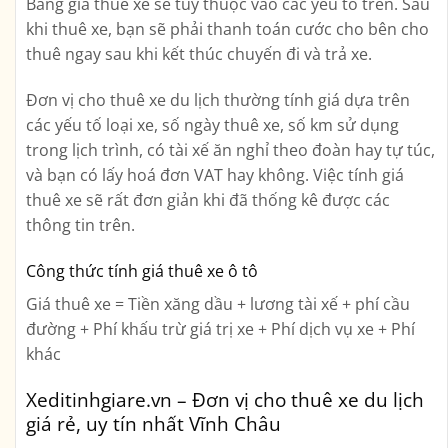
Bảng giá thuê xe sẽ tùy thuộc vào các yếu tố trên. Sau
khi thuê xe, bạn sẽ phải thanh toán cước cho bên cho
thuê ngay sau khi kết thúc chuyến đi và trả xe.
Đơn vị cho thuê xe du lịch thường tính giá dựa trên
các yếu tố loại xe, số ngày thuê xe, số km sử dụng
trong lịch trình, có tài xế ăn nghỉ theo đoàn hay tự túc,
và bạn có lấy hoá đơn VAT hay không. Việc tính giá
thuê xe sẽ rất đơn giản khi đã thống kê được các
thông tin trên.
Công thức tính giá thuê xe ô tô
Giá thuê xe = Tiền xăng dầu + lương tài xế + phí cầu
đường + Phí khấu trừ giá trị xe + Phí dịch vụ xe + Phí
khác
Xeditinhgiare.vn – Đơn vị cho thuê xe du lịch
giá rẻ, uy tín nhất Vĩnh Châu