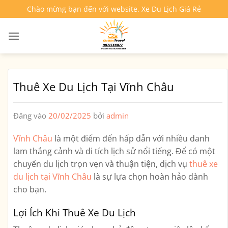
Bỏ
Chào mừng bạn đến với website. Xe Du Lịch Giá Rẻ
qua
nội
dung
Thuê Xe Du Lịch Tại Vĩnh Châu
Đăng vào
20/02/2025
bởi
admin
Vĩnh Châu
là một điểm đến hấp dẫn với nhiều danh
lam thắng cảnh và di tích lịch sử nổi tiếng. Để có một
chuyến du lịch trọn vẹn và thuận tiện, dịch vụ
thuê xe
du lịch tại Vĩnh Châu
là sự lựa chọn hoàn hảo dành
cho bạn.
Lợi Ích Khi Thuê Xe Du Lịch