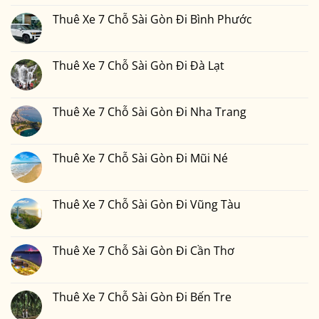
Thuê
bình
Xe
luận
Thuê Xe 7 Chỗ Sài Gòn Đi Bình Phước
7
ở
Chỗ
Thuê
Không
Sài
Xe
có
Gòn
7
bình
Đi
Chỗ
luận
Thuê Xe 7 Chỗ Sài Gòn Đi Đà Lạt
Phan
Sài
ở
Thiết
Gòn
Thuê
Không
2
Đi
Xe
có
Ngày
Đồng
7
bình
1
Nai
Chỗ
luận
Thuê Xe 7 Chỗ Sài Gòn Đi Nha Trang
Đêm
Sài
ở
Bao
Gòn
Thuê
Không
Nhiêu
Đi
Xe
có
Tiền
Bình
7
bình
Tại
Phước
Chỗ
luận
Thuê Xe 7 Chỗ Sài Gòn Đi Mũi Né
Xedulichgiare.vn?
Sài
ở
Gòn
Thuê
Không
Đi
Xe
có
Đà
7
bình
Lạt
Chỗ
luận
Thuê Xe 7 Chỗ Sài Gòn Đi Vũng Tàu
Sài
ở
Gòn
Thuê
Không
Đi
Xe
có
Nha
7
bình
Trang
Chỗ
luận
Thuê Xe 7 Chỗ Sài Gòn Đi Cần Thơ
Sài
ở
Gòn
Thuê
Không
Đi
Xe
có
Mũi
7
bình
Né
Chỗ
luận
Thuê Xe 7 Chỗ Sài Gòn Đi Bến Tre
Sài
ở
Gòn
Thuê
Không