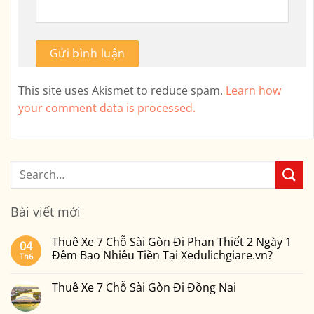
This site uses Akismet to reduce spam.
Learn how
your comment data is processed.
Bài viết mới
Thuê Xe 7 Chỗ Sài Gòn Đi Phan Thiết 2 Ngày 1
04
Đêm Bao Nhiêu Tiền Tại Xedulichgiare.vn?
Th6
Không
có
Thuê Xe 7 Chỗ Sài Gòn Đi Đồng Nai
bình
luận
Không
ở
có