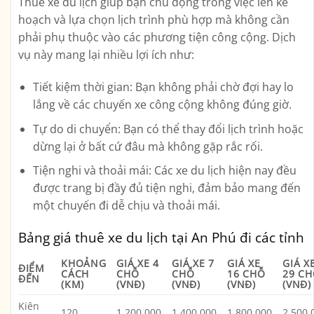
Thuê xe du lịch giúp bạn chủ động trong việc lên kế
hoạch và lựa chọn lịch trình phù hợp mà không cần
phải phụ thuộc vào các phương tiện công cộng. Dịch
vụ này mang lại nhiều lợi ích như:
Tiết kiệm thời gian
: Bạn không phải chờ đợi hay lo
lắng về các chuyến xe công cộng không đúng giờ.
Tự do di chuyển
: Bạn có thể thay đổi lịch trình hoặc
dừng lại ở bất cứ đâu mà không gặp rắc rối.
Tiện nghi và thoải mái
: Các xe du lịch hiện nay đều
được trang bị đầy đủ tiện nghi, đảm bảo mang đến
một chuyến đi dễ chịu và thoải mái.
Bảng giá thuê xe du lịch tại An Phú đi các tỉnh
KHOẢNG
GIÁ XE 4
GIÁ XE 7
GIÁ XE
GIÁ X
ĐIỂM
CÁCH
CHỖ
CHỖ
16 CHỖ
29 C
ĐẾN
(KM)
(VNĐ)
(VNĐ)
(VNĐ)
(VNĐ)
Kiên
120
1.200.000
1.400.000
1.800.000
2.500.