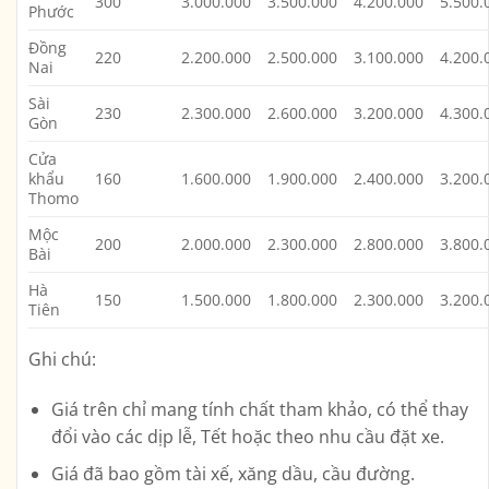
300
3.000.000
3.500.000
4.200.000
5.500.
Phước
Đồng
220
2.200.000
2.500.000
3.100.000
4.200.
Nai
Sài
230
2.300.000
2.600.000
3.200.000
4.300.
Gòn
Cửa
khẩu
160
1.600.000
1.900.000
2.400.000
3.200.
Thomo
Mộc
200
2.000.000
2.300.000
2.800.000
3.800.
Bài
Hà
150
1.500.000
1.800.000
2.300.000
3.200.
Tiên
Ghi chú:
Giá trên chỉ mang tính chất tham khảo, có thể thay
đổi vào các dịp lễ, Tết hoặc theo nhu cầu đặt xe.
Giá đã bao gồm tài xế, xăng dầu, cầu đường.