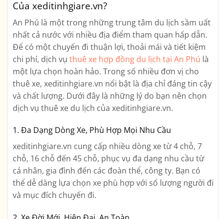
Của xeditinhgiare.vn?
An Phú là một trong những trung tâm du lịch sầm uất
nhất cả nước với nhiều địa điểm tham quan hấp dẫn.
Để có một chuyến đi thuận lợi, thoải mái và tiết kiệm
chi phí, dịch vụ
thuê xe hợp đồng du lịch tại An Phú
là
một lựa chọn hoàn hảo. Trong số nhiều đơn vị cho
thuê xe, xeditinhgiare.vn nổi bật là địa chỉ đáng tin cậy
và chất lượng. Dưới đây là những lý do bạn nên chọn
dịch vụ thuê xe du lịch của xeditinhgiare.vn.
1. Đa Dạng Dòng Xe, Phù Hợp Mọi Nhu Cầu
xeditinhgiare.vn cung cấp nhiều dòng xe từ 4 chỗ, 7
chỗ, 16 chỗ đến 45 chỗ, phục vụ đa dạng nhu cầu từ
cá nhân, gia đình đến các đoàn thể, công ty. Bạn có
thể dễ dàng lựa chọn xe phù hợp với số lượng người đi
và mục đích chuyến đi.
2. Xe Đời Mới, Hiện Đại, An Toàn