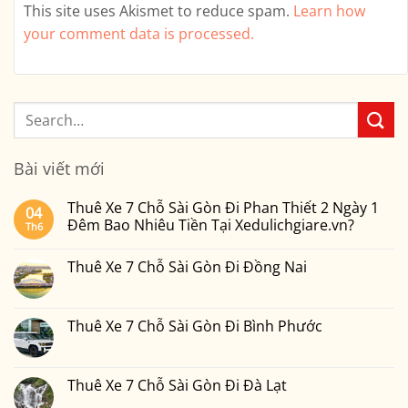
This site uses Akismet to reduce spam.
Learn how
your comment data is processed.
Bài viết mới
Thuê Xe 7 Chỗ Sài Gòn Đi Phan Thiết 2 Ngày 1
04
Đêm Bao Nhiêu Tiền Tại Xedulichgiare.vn?
Th6
Không
có
Thuê Xe 7 Chỗ Sài Gòn Đi Đồng Nai
bình
luận
Không
ở
có
Thuê
bình
Xe
luận
Thuê Xe 7 Chỗ Sài Gòn Đi Bình Phước
7
ở
Chỗ
Thuê
Không
Sài
Xe
có
Gòn
7
bình
Đi
Chỗ
luận
Thuê Xe 7 Chỗ Sài Gòn Đi Đà Lạt
Phan
Sài
ở
Thiết
Gòn
Thuê
Không