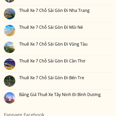
2
Đi
Xe
có
Ngày
Đồng
7
bình
1
Nai
Chỗ
luận
Thuê Xe 7 Chỗ Sài Gòn Đi Nha Trang
Đêm
Sài
ở
Bao
Gòn
Thuê
Không
Nhiêu
Đi
Xe
có
Tiền
Bình
7
bình
Tại
Phước
Chỗ
luận
Thuê Xe 7 Chỗ Sài Gòn Đi Mũi Né
Xedulichgiare.vn?
Sài
ở
Gòn
Thuê
Không
Đi
Xe
có
Đà
7
bình
Lạt
Chỗ
luận
Thuê Xe 7 Chỗ Sài Gòn Đi Vũng Tàu
Sài
ở
Gòn
Thuê
Không
Đi
Xe
có
Nha
7
bình
Trang
Chỗ
luận
Thuê Xe 7 Chỗ Sài Gòn Đi Cần Thơ
Sài
ở
Gòn
Thuê
Không
Đi
Xe
có
Mũi
7
bình
Né
Chỗ
luận
Thuê Xe 7 Chỗ Sài Gòn Đi Bến Tre
Sài
ở
Gòn
Thuê
Không
Đi
Xe
có
Vũng
7
bình
Tàu
Chỗ
luận
Bảng Giá Thuê Xe Tây Ninh Đi Bình Dương
Sài
ở
Gòn
Thuê
Không
Đi
Xe
có
Cần
7
bình
Thơ
Chỗ
luận
Sài
ở
Fanpage Facebook