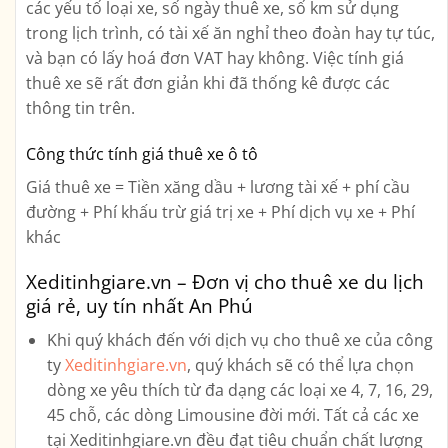
các yếu tố loại xe, số ngày thuê xe, số km sử dụng
trong lịch trình, có tài xế ăn nghỉ theo đoàn hay tự túc,
và bạn có lấy hoá đơn VAT hay không. Việc tính giá
thuê xe sẽ rất đơn giản khi đã thống kê được các
thông tin trên.
Công thức tính giá thuê xe ô tô
Giá thuê xe = Tiền xăng dầu + lương tài xế + phí cầu
đường + Phí khấu trừ giá trị xe + Phí dịch vụ xe + Phí
khác
Xeditinhgiare.vn – Đơn vị cho thuê xe du lịch
giá rẻ, uy tín nhất An Phú
Khi quý khách đến với dịch vụ cho thuê xe của công
ty
Xeditinhgiare.vn
, quý khách sẽ có thể lựa chọn
dòng xe yêu thích từ đa dạng các loại xe
4, 7, 16, 29,
45 chỗ, các dòng Limousine
đời mới. Tất cả các xe
tại Xeditinhgiare.vn đều đạt tiêu chuẩn chất lượng