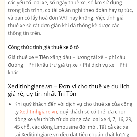
các yếu tố loại xe, số ngày thuê xe, số km sử dụng
trong lịch trình, có tài xế ăn nghỉ theo đoàn hay tự túc,
và bạn có lấy hoá đơn VAT hay không. Việc tính giá
thuê xe sẽ rất đơn giản khi đã thống kê được các
thông tin trên.
Công thức tính giá thuê xe ô tô
Giá thuê xe = Tiền xăng dầu + lương tài xế + phí cầu
đường + Phí khấu trừ giá trị xe + Phí dịch vụ xe + Phí
khác
Xeditinhgiare.vn – Đơn vị cho thuê xe du lịch
giá rẻ, uy tín nhất Tri Tôn
Khi quý khách đến với dịch vụ cho thuê xe của công
ty
Xeditinhgiare.vn
, quý khách sẽ có thể lựa chọn
dòng xe yêu thích từ đa dạng các loại xe
4, 7, 16, 29,
45 chỗ, các dòng Limousine
đời mới. Tất cả các xe
tại Xeditinhgiare.vn đều đạt tiêu chuẩn chất lượng