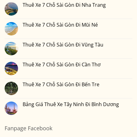
1
Nai
Chỗ
luận
Thuê Xe 7 Chỗ Sài Gòn Đi Nha Trang
Đêm
Sài
ở
Bao
Gòn
Thuê
Không
Nhiêu
Đi
Xe
có
Tiền
Bình
7
bình
Tại
Phước
Chỗ
luận
Thuê Xe 7 Chỗ Sài Gòn Đi Mũi Né
Xedulichgiare.vn?
Sài
ở
Gòn
Thuê
Không
Đi
Xe
có
Đà
7
bình
Lạt
Chỗ
luận
Thuê Xe 7 Chỗ Sài Gòn Đi Vũng Tàu
Sài
ở
Gòn
Thuê
Không
Đi
Xe
có
Nha
7
bình
Trang
Chỗ
luận
Thuê Xe 7 Chỗ Sài Gòn Đi Cần Thơ
Sài
ở
Gòn
Thuê
Không
Đi
Xe
có
Mũi
7
bình
Né
Chỗ
luận
Thuê Xe 7 Chỗ Sài Gòn Đi Bến Tre
Sài
ở
Gòn
Thuê
Không
Đi
Xe
có
Vũng
7
bình
Tàu
Chỗ
luận
Bảng Giá Thuê Xe Tây Ninh Đi Bình Dương
Sài
ở
Gòn
Thuê
Không
Đi
Xe
có
Cần
7
bình
Thơ
Chỗ
luận
Sài
ở
Fanpage Facebook
Gòn
Bảng
Đi
Giá