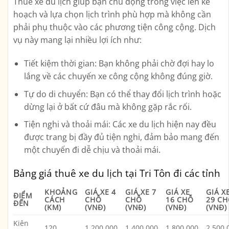
Thuê xe du lịch giúp bạn chủ động trong việc lên kế
hoạch và lựa chọn lịch trình phù hợp mà không cần
phải phụ thuộc vào các phương tiện công cộng. Dịch
vụ này mang lại nhiều lợi ích như:
Tiết kiệm thời gian
: Bạn không phải chờ đợi hay lo
lắng về các chuyến xe công cộng không đúng giờ.
Tự do di chuyển
: Bạn có thể thay đổi lịch trình hoặc
dừng lại ở bất cứ đâu mà không gặp rắc rối.
Tiện nghi và thoải mái
: Các xe du lịch hiện nay đều
được trang bị đầy đủ tiện nghi, đảm bảo mang đến
một chuyến đi dễ chịu và thoải mái.
Bảng giá thuê xe du lịch tại Tri Tôn đi các tỉnh
KHOẢNG
GIÁ XE 4
GIÁ XE 7
GIÁ XE
GIÁ X
ĐIỂM
CÁCH
CHỖ
CHỖ
16 CHỖ
29 C
ĐẾN
(KM)
(VNĐ)
(VNĐ)
(VNĐ)
(VNĐ)
Kiên
120
1.200.000
1.400.000
1.800.000
2.500.