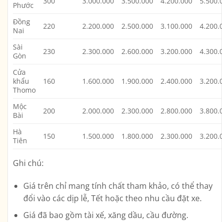
300
3.000.000
3.500.000
4.200.000
5.500.
Phước
Đồng
220
2.200.000
2.500.000
3.100.000
4.200.
Nai
Sài
230
2.300.000
2.600.000
3.200.000
4.300.
Gòn
Cửa
khẩu
160
1.600.000
1.900.000
2.400.000
3.200.
Thomo
Mộc
200
2.000.000
2.300.000
2.800.000
3.800.
Bài
Hà
150
1.500.000
1.800.000
2.300.000
3.200.
Tiên
Ghi chú:
Giá trên chỉ mang tính chất tham khảo, có thể thay
đổi vào các dịp lễ, Tết hoặc theo nhu cầu đặt xe.
Giá đã bao gồm tài xế, xăng dầu, cầu đường.