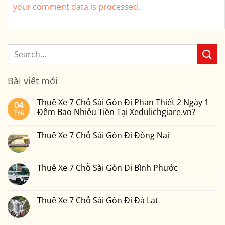
your comment data is processed.
Bài viết mới
Thuê Xe 7 Chỗ Sài Gòn Đi Phan Thiết 2 Ngày 1
04
Đêm Bao Nhiêu Tiền Tại Xedulichgiare.vn?
Th6
Không
có
Thuê Xe 7 Chỗ Sài Gòn Đi Đồng Nai
bình
luận
Không
ở
có
Thuê
bình
Xe
luận
Thuê Xe 7 Chỗ Sài Gòn Đi Bình Phước
7
ở
Chỗ
Thuê
Không
Sài
Xe
có
Gòn
7
bình
Đi
Chỗ
luận
Thuê Xe 7 Chỗ Sài Gòn Đi Đà Lạt
Phan
Sài
ở
Thiết
Gòn
Thuê
Không
2
Đi
Xe
có
Ngày
Đồng
7
bình