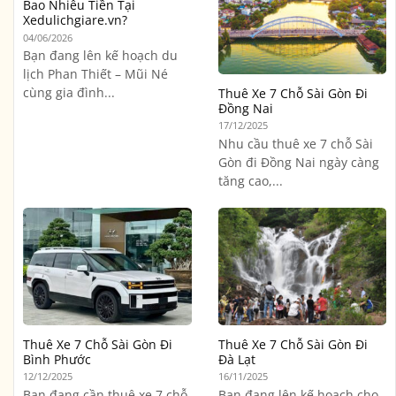
Bao Nhiêu Tiền Tại
Xedulichgiare.vn?
04/06/2026
Bạn đang lên kế hoạch du
lịch Phan Thiết – Mũi Né
cùng gia đình...
Thuê Xe 7 Chỗ Sài Gòn Đi
Đồng Nai
17/12/2025
Nhu cầu thuê xe 7 chỗ Sài
Gòn đi Đồng Nai ngày càng
tăng cao,...
Thuê Xe 7 Chỗ Sài Gòn Đi
Thuê Xe 7 Chỗ Sài Gòn Đi
Bình Phước
Đà Lạt
12/12/2025
16/11/2025
Bạn đang cần thuê xe 7 chỗ
Bạn đang lên kế hoạch cho