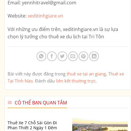
Email:
yennhitravel@gmail.com
Website:
xeditinhgiare.vn
Với những ưu điểm trên,
xeditinhgiare.vn
là sự lựa
chọn lý tưởng cho thuê xe du lịch tại Tri Tôn
Bài viết này được đăng trong
thuê xe tại an giang
,
Thuê xe
Tại Tỉnh Nào
. Đánh dấu
liên kết thường trực
.
CÓ THỂ BẠN QUAN TÂM
Thuê Xe 7 Chỗ Sài Gòn Đi
Phan Thiết 2 Ngày 1 Đêm