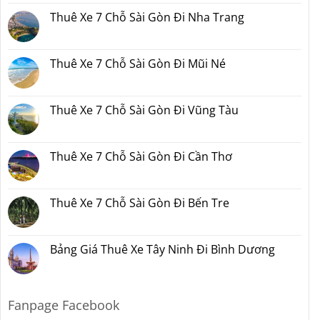
Đồng
7
bình
1
Nai
Chỗ
luận
Thuê Xe 7 Chỗ Sài Gòn Đi Nha Trang
Đêm
Sài
ở
Bao
Gòn
Thuê
Không
Nhiêu
Đi
Xe
có
Tiền
Bình
7
bình
Tại
Phước
Chỗ
luận
Thuê Xe 7 Chỗ Sài Gòn Đi Mũi Né
Xedulichgiare.vn?
Sài
ở
Gòn
Thuê
Không
Đi
Xe
có
Đà
7
bình
Lạt
Chỗ
luận
Thuê Xe 7 Chỗ Sài Gòn Đi Vũng Tàu
Sài
ở
Gòn
Thuê
Không
Đi
Xe
có
Nha
7
bình
Trang
Chỗ
luận
Thuê Xe 7 Chỗ Sài Gòn Đi Cần Thơ
Sài
ở
Gòn
Thuê
Không
Đi
Xe
có
Mũi
7
bình
Né
Chỗ
luận
Thuê Xe 7 Chỗ Sài Gòn Đi Bến Tre
Sài
ở
Gòn
Thuê
Không
Đi
Xe
có
Vũng
7
bình
Tàu
Chỗ
luận
Bảng Giá Thuê Xe Tây Ninh Đi Bình Dương
Sài
ở
Gòn
Thuê
Không
Đi
Xe
có
Cần
7
bình
Thơ
Chỗ
luận
Sài
ở
Fanpage Facebook
Gòn
Bảng
Đi
Giá