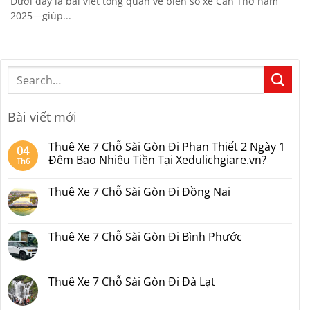
Dưới đây là bài viết tổng quan về biển số xe Cần Thơ năm
2025—giúp...
Bài viết mới
Thuê Xe 7 Chỗ Sài Gòn Đi Phan Thiết 2 Ngày 1
04
Đêm Bao Nhiêu Tiền Tại Xedulichgiare.vn?
Th6
Không
có
Thuê Xe 7 Chỗ Sài Gòn Đi Đồng Nai
bình
luận
Không
ở
có
Thuê
bình
Xe
luận
Thuê Xe 7 Chỗ Sài Gòn Đi Bình Phước
7
ở
Chỗ
Thuê
Không
Sài
Xe
có
Gòn
7
bình
Đi
Chỗ
luận
Thuê Xe 7 Chỗ Sài Gòn Đi Đà Lạt
Phan
Sài
ở
Thiết
Gòn
Thuê
Không
2
Đi
Xe
có
Ngày