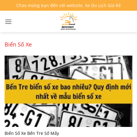
Bỏ
Chào mừng bạn đến với website. Xe Du Lịch Giá Rẻ
qua
nội
dung
Biển Số Xe
Biển Số Xe Bến Tre Số Mấy