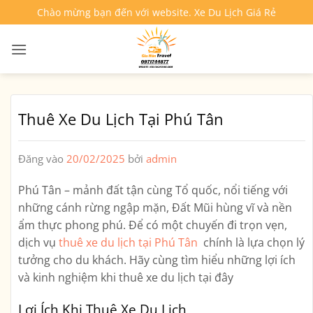
Bỏ
Chào mừng bạn đến với website. Xe Du Lịch Giá Rẻ
qua
nội
dung
Thuê Xe Du Lịch Tại Phú Tân
Đăng vào
20/02/2025
bởi
admin
Phú Tân – mảnh đất tận cùng Tổ quốc, nổi tiếng với
những cánh rừng ngập mặn, Đất Mũi hùng vĩ và nền
ẩm thực phong phú. Để có một chuyến đi trọn vẹn,
dịch vụ
thuê xe du lịch tại Phú Tân
chính là lựa chọn lý
tưởng cho du khách. Hãy cùng tìm hiểu những lợi ích
và kinh nghiệm khi thuê xe du lịch tại đây
Lợi Ích Khi Thuê Xe Du Lịch