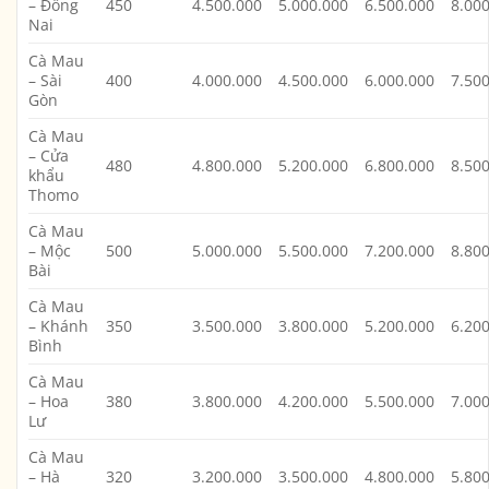
– Đồng
450
4.500.000
5.000.000
6.500.000
8.00
Nai
Cà Mau
– Sài
400
4.000.000
4.500.000
6.000.000
7.50
Gòn
Cà Mau
– Cửa
480
4.800.000
5.200.000
6.800.000
8.50
khẩu
Thomo
Cà Mau
– Mộc
500
5.000.000
5.500.000
7.200.000
8.80
Bài
Cà Mau
– Khánh
350
3.500.000
3.800.000
5.200.000
6.20
Bình
Cà Mau
– Hoa
380
3.800.000
4.200.000
5.500.000
7.00
Lư
Cà Mau
– Hà
320
3.200.000
3.500.000
4.800.000
5.80