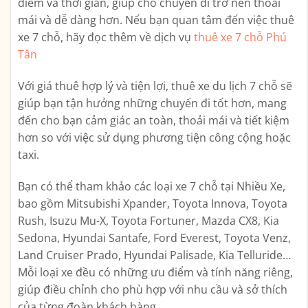
điểm và thời gian, giúp cho chuyến đi trở nên thoải
mái và dễ dàng hơn. Nếu bạn quan tâm đến việc thuê
xe 7 chỗ, hãy đọc thêm về dịch vụ
thuê xe 7 chỗ Phú
Tân
Với giá thuê hợp lý và tiện lợi, thuê xe du lịch 7 chỗ sẽ
giúp bạn tận hưởng những chuyến đi tốt hơn, mang
đến cho bạn cảm giác an toàn, thoải mái và tiết kiệm
hơn so với việc sử dụng phương tiện công cộng hoặc
taxi.
Bạn có thể tham khảo các loại xe 7 chỗ tại Nhiều Xe,
bao gồm Mitsubishi Xpander, Toyota Innova, Toyota
Rush, Isuzu Mu-X, Toyota Fortuner, Mazda CX8, Kia
Sedona, Hyundai Santafe, Ford Everest, Toyota Venz,
Land Cruiser Prado, Hyundai Palisade, Kia Telluride…
Mỗi loại xe đều có những ưu điểm và tính năng riêng,
giúp điều chỉnh cho phù hợp với nhu cầu và sở thích
của từng đoàn khách hàng.