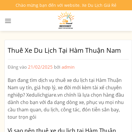
Bỏ
Chào mừng bạn đến với website. Xe Du Lịch Giá Rẻ
qua
nội
dung
Thuê Xe Du Lịch Tại Hàm Thuận Nam
Đăng vào
21/02/2025
bởi
admin
Bạn đang tìm dịch vụ
thuê xe du lịch tại Hàm Thuận
Nam
uy tín, giá hợp lý, xe đời mới kèm tài xế chuyên
nghiệp?
Xedulichgiare.vn
chính là lựa chọn hàng đầu
dành cho bạn với đa dạng dòng xe, phục vụ mọi nhu
cầu tham quan, du lịch, công tác, đón tiễn sân bay,
tour trọn gói
Vì sao nên thuê xe du lịch tại Hàm Thuận