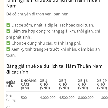
Nam
Để có chuyến đi trọn vẹn, bạn nên:
Đặt xe sớm
, nhất là dịp lễ, Tết hoặc cuối tuần.
Kiểm tra hợp đồng rõ ràng
(giá, km, thời gian, chi
phí phát sinh).
Chọn xe đúng nhu cầu
, tránh lãng phí.
Xem kỹ tình trạng xe trước khi nhận
, đảm bảo an
toàn.
Bảng giá thuê xe du lịch tại Hàm Thuận Nam
đi các tỉnh
KHOẢNG
XE 4
XE 7
XE 16
XE 29
ĐIỂM
CÁCH
CHỖ
CHỖ
CHỖ
CHỖ
ĐẾN
(KM)
(VNĐ)
(VNĐ)
(VNĐ)
(VNĐ)
Kiên
500
4.000.000
4.500.000
8.000.000
11.000
Giang
Cà