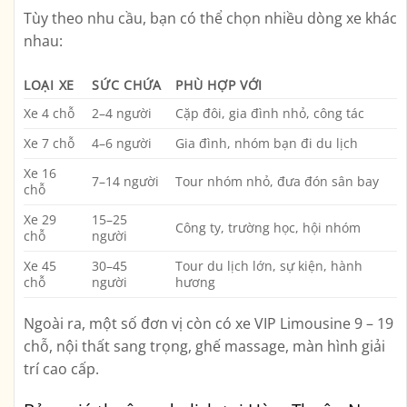
Tùy theo nhu cầu, bạn có thể chọn nhiều dòng xe khác
nhau:
LOẠI XE
SỨC CHỨA
PHÙ HỢP VỚI
Xe 4 chỗ
2–4 người
Cặp đôi, gia đình nhỏ, công tác
Xe 7 chỗ
4–6 người
Gia đình, nhóm bạn đi du lịch
Xe 16
7–14 người
Tour nhóm nhỏ, đưa đón sân bay
chỗ
Xe 29
15–25
Công ty, trường học, hội nhóm
chỗ
người
Xe 45
30–45
Tour du lịch lớn, sự kiện, hành
chỗ
người
hương
Ngoài ra, một số đơn vị còn có
xe VIP Limousine
9 – 19
chỗ, nội thất sang trọng, ghế massage, màn hình giải
trí cao cấp.