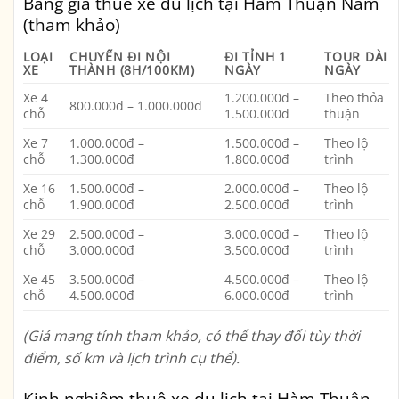
Bảng giá thuê xe du lịch tại Hàm Thuận Nam
(tham khảo)
LOẠI
CHUYẾN ĐI NỘI
ĐI TỈNH 1
TOUR DÀI
XE
THÀNH (8H/100KM)
NGÀY
NGÀY
Xe 4
1.200.000đ –
Theo thỏa
800.000đ – 1.000.000đ
chỗ
1.500.000đ
thuận
Xe 7
1.000.000đ –
1.500.000đ –
Theo lộ
chỗ
1.300.000đ
1.800.000đ
trình
Xe 16
1.500.000đ –
2.000.000đ –
Theo lộ
chỗ
1.900.000đ
2.500.000đ
trình
Xe 29
2.500.000đ –
3.000.000đ –
Theo lộ
chỗ
3.000.000đ
3.500.000đ
trình
Xe 45
3.500.000đ –
4.500.000đ –
Theo lộ
chỗ
4.500.000đ
6.000.000đ
trình
(Giá mang tính tham khảo, có thể thay đổi tùy thời
điểm, số km và lịch trình cụ thể).
Kinh nghiệm thuê xe du lịch tại Hàm Thuận