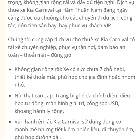
trọng, không gian rộng rãi và đầy đủ tiện nghi. Dịch vụ
thuê xe Kia Carnival tại Hàm Thuận Nam
đang ngày
càng được ưa chuộng cho các chuyến đi du lịch, công
tác, đón tiễn sân bay, hay phục vụ khách VIP.
Chúng tôi cung cấp dịch vụ
cho thuê xe Kia Carnival có
tài xế chuyên nghiệp
, phục vụ tận nơi, đảm bảo an
toàn – thoải mái – đúng giờ.
Không gian rộng rãi:
Xe có sức chứa 7 chỗ ngồi,
thiết kế thoải mái, phù hợp cho gia đình hoặc nhóm
nhỏ.
Nội thất cao cấp:
Trang bị ghế da chỉnh điện, điều
hòa tự động, màn hình giải trí, cổng sạc USB,
khoang hành lý rộng.
Vận hành êm ái:
Kia Carnival sử dụng động cơ
mạnh mẽ nhưng tiết kiệm nhiên liệu, di chuyển êm,
phù hợp đường dài.