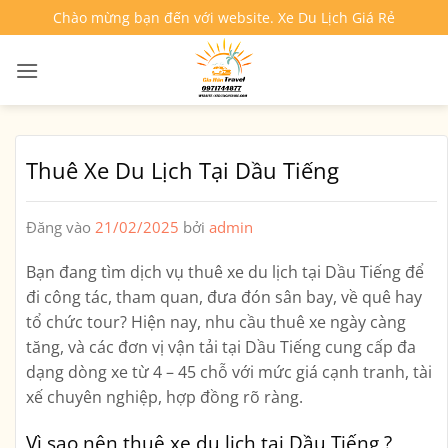
Bỏ
Chào mừng bạn đến với website. Xe Du Lịch Giá Rẻ
qua
nội
dung
Thuê Xe Du Lịch Tại Dầu Tiếng
Đăng vào
21/02/2025
bởi
admin
Bạn đang tìm
dịch vụ thuê xe du lịch tại Dầu Tiếng
để
đi công tác, tham quan, đưa đón sân bay, về quê hay
tổ chức tour? Hiện nay, nhu cầu thuê xe ngày càng
tăng, và các đơn vị vận tải tại Dầu Tiếng cung cấp đa
dạng dòng xe từ 4 – 45 chỗ với mức giá cạnh tranh, tài
xế chuyên nghiệp, hợp đồng rõ ràng.
Vì sao nên thuê xe du lịch tại Dầu Tiếng ?