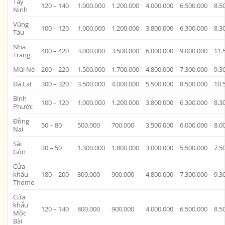
Tây
120 – 140
1.000.000
1.200.000
4.000.000
6.500.000
8.5
Ninh
Vũng
100 – 120
1.000.000
1.200.000
3.800.000
6.300.000
8.3
Tàu
Nha
400 – 420
3.000.000
3.500.000
6.000.000
9.000.000
11.
Trang
Mũi Né
200 – 220
1.500.000
1.700.000
4.800.000
7.300.000
9.3
Đà Lạt
300 – 320
3.500.000
4.000.000
5.500.000
8.500.000
10.
Bình
100 – 120
1.000.000
1.200.000
3.800.000
6.300.000
8.3
Phước
Đồng
50 – 80
500.000
700.000
3.500.000
6.000.000
8.0
Nai
Sài
30 – 50
1.300.000
1.800.000
3.000.000
5.500.000
7.5
Gòn
Cửa
khẩu
180 – 200
800.000
900.000
4.800.000
7.300.000
9.3
Thomo
Cửa
khẩu
120 – 140
800.000
900.000
4.000.000
6.500.000
8.5
Mộc
Bài