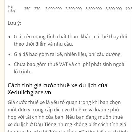
Hà
350 – 370
3.000.000
3.300.000
5.800.000
8.800.000
10.
Tiên
Lưu ý:
Giá trên mang tính chất tham khảo, có thể thay đổi
theo thời điểm và nhu cầu.
Giá đã bao gồm tài xế, nhiên liệu, phí cầu đường.
Chưa bao gồm thuế VAT và chi phí phát sinh ngoài
lộ trình.
Cách tính giá cước thuê xe du lịch của
Xedulichgiare.vn
Giá cước thuê xe là yếu tố quan trọng khi bạn chọn
một đơn vị cung cấp dịch vụ thuê xe và loại xe phù
hợp với tài chính của bạn. Nếu bạn đang muốn thuê
xe du lịch ở Dầu Tiếng nhưng không biết cách tính giá
thuê xe du lịch thì đừng lo lắng. Hãy tìm hiểu cách tính