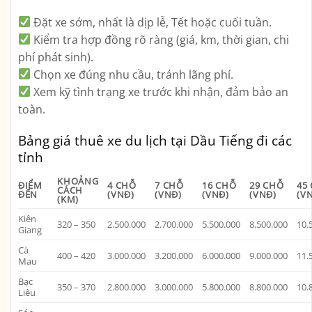
Đặt xe sớm
, nhất là dịp lễ, Tết hoặc cuối tuần.
Kiểm tra hợp đồng rõ ràng
(giá, km, thời gian, chi
phí phát sinh).
Chọn xe đúng nhu cầu
, tránh lãng phí.
Xem kỹ tình trạng xe trước khi nhận
, đảm bảo an
toàn.
Bảng giá thuê xe du lịch tại Dầu Tiếng đi các
tỉnh
KHOẢNG
ĐIỂM
4 CHỖ
7 CHỖ
16 CHỖ
29 CHỖ
45
CÁCH
ĐẾN
(VNĐ)
(VNĐ)
(VNĐ)
(VNĐ)
(V
(KM)
Kiên
320 – 350
2.500.000
2.700.000
5.500.000
8.500.000
10.
Giang
Cà
400 – 420
3.000.000
3.200.000
6.000.000
9.000.000
11.
Mau
Bạc
350 – 370
2.800.000
3.000.000
5.800.000
8.800.000
10.
Liêu