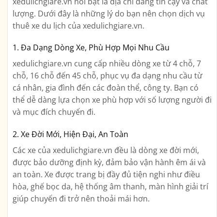
xedulichgiare.vn nổi bật là địa chỉ đáng tin cậy và chất
lượng. Dưới đây là những lý do bạn nên chọn dịch vụ
thuê xe du lịch của xedulichgiare.vn.
1. Đa Dạng Dòng Xe, Phù Hợp Mọi Nhu Cầu
xedulichgiare.vn cung cấp nhiều dòng xe từ 4 chỗ, 7
chỗ, 16 chỗ đến 45 chỗ, phục vụ đa dạng nhu cầu từ
cá nhân, gia đình đến các đoàn thể, công ty. Bạn có
thể dễ dàng lựa chọn xe phù hợp với số lượng người đi
và mục đích chuyến đi.
2. Xe Đời Mới, Hiện Đại, An Toàn
Các xe của xedulichgiare.vn đều là dòng xe đời mới,
được bảo dưỡng định kỳ, đảm bảo vận hành êm ái và
an toàn. Xe được trang bị đầy đủ tiện nghi như điều
hòa, ghế bọc da, hệ thống âm thanh, màn hình giải trí
giúp chuyến đi trở nên thoải mái hơn.