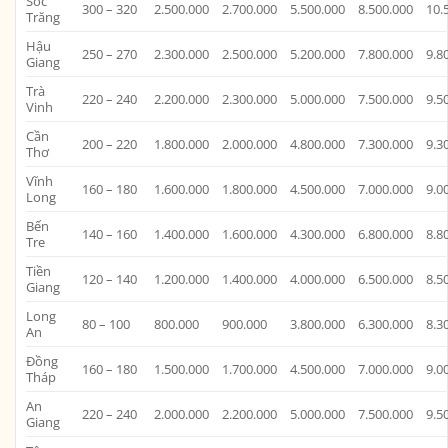
Sóc
300 – 320
2.500.000
2.700.000
5.500.000
8.500.000
10.
Trăng
Hậu
250 – 270
2.300.000
2.500.000
5.200.000
7.800.000
9.8
Giang
Trà
220 – 240
2.200.000
2.300.000
5.000.000
7.500.000
9.5
Vinh
Cần
200 – 220
1.800.000
2.000.000
4.800.000
7.300.000
9.3
Thơ
Vĩnh
160 – 180
1.600.000
1.800.000
4.500.000
7.000.000
9.0
Long
Bến
140 – 160
1.400.000
1.600.000
4.300.000
6.800.000
8.8
Tre
Tiền
120 – 140
1.200.000
1.400.000
4.000.000
6.500.000
8.5
Giang
Long
80 – 100
800.000
900.000
3.800.000
6.300.000
8.3
An
Đồng
160 – 180
1.500.000
1.700.000
4.500.000
7.000.000
9.0
Tháp
An
220 – 240
2.000.000
2.200.000
5.000.000
7.500.000
9.5
Giang