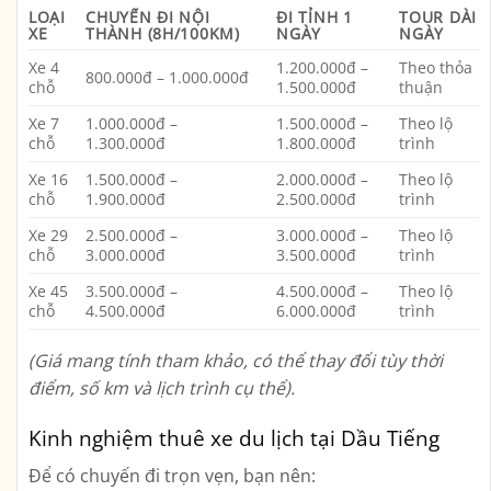
LOẠI
CHUYẾN ĐI NỘI
ĐI TỈNH 1
TOUR DÀI
XE
THÀNH (8H/100KM)
NGÀY
NGÀY
Xe 4
1.200.000đ –
Theo thỏa
800.000đ – 1.000.000đ
chỗ
1.500.000đ
thuận
Xe 7
1.000.000đ –
1.500.000đ –
Theo lộ
chỗ
1.300.000đ
1.800.000đ
trình
Xe 16
1.500.000đ –
2.000.000đ –
Theo lộ
chỗ
1.900.000đ
2.500.000đ
trình
Xe 29
2.500.000đ –
3.000.000đ –
Theo lộ
chỗ
3.000.000đ
3.500.000đ
trình
Xe 45
3.500.000đ –
4.500.000đ –
Theo lộ
chỗ
4.500.000đ
6.000.000đ
trình
(Giá mang tính tham khảo, có thể thay đổi tùy thời
điểm, số km và lịch trình cụ thể).
Kinh nghiệm thuê xe du lịch tại Dầu Tiếng
Để có chuyến đi trọn vẹn, bạn nên: