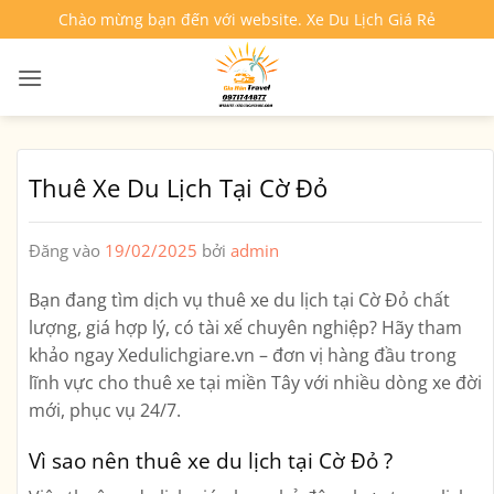
Bỏ
Chào mừng bạn đến với website. Xe Du Lịch Giá Rẻ
qua
nội
dung
Thuê Xe Du Lịch Tại Cờ Đỏ
Đăng vào
19/02/2025
bởi
admin
Bạn đang tìm
dịch vụ thuê xe du lịch tại Cờ Đỏ
chất
lượng, giá hợp lý, có tài xế chuyên nghiệp? Hãy tham
khảo ngay
Xedulichgiare.vn
– đơn vị hàng đầu trong
lĩnh vực cho thuê xe tại miền Tây với nhiều dòng xe đời
mới, phục vụ 24/7.
Vì sao nên thuê xe du lịch tại Cờ Đỏ ?