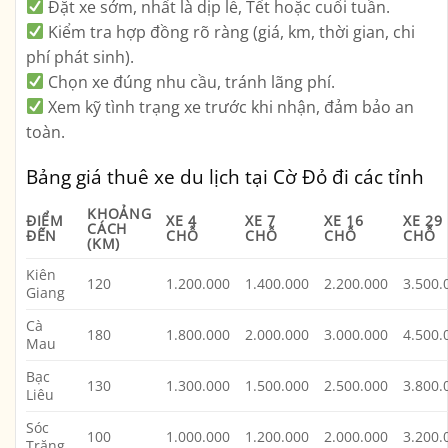
Đặt xe sớm
, nhất là dịp lễ, Tết hoặc cuối tuần.
Kiểm tra hợp đồng rõ ràng
(giá, km, thời gian, chi
phí phát sinh).
Chọn xe đúng nhu cầu
, tránh lãng phí.
Xem kỹ tình trạng xe trước khi nhận
, đảm bảo an
toàn.
Bảng giá thuê xe du lịch tại Cờ Đỏ đi các tỉnh
KHOẢNG
ĐIỂM
XE 4
XE 7
XE 16
XE 29
CÁCH
ĐẾN
CHỖ
CHỖ
CHỖ
CHỖ
(KM)
Kiên
120
1.200.000
1.400.000
2.200.000
3.500.
Giang
Cà
180
1.800.000
2.000.000
3.000.000
4.500.
Mau
Bạc
130
1.300.000
1.500.000
2.500.000
3.800.
Liêu
Sóc
100
1.000.000
1.200.000
2.000.000
3.200.
Trăng