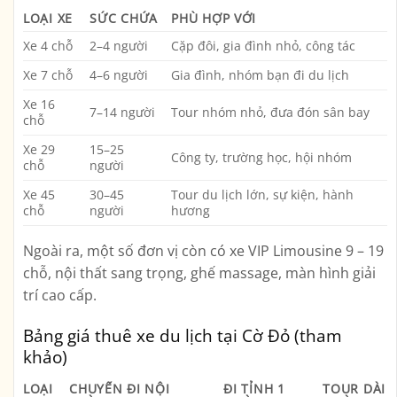
LOẠI XE
SỨC CHỨA
PHÙ HỢP VỚI
Xe 4 chỗ
2–4 người
Cặp đôi, gia đình nhỏ, công tác
Xe 7 chỗ
4–6 người
Gia đình, nhóm bạn đi du lịch
Xe 16
7–14 người
Tour nhóm nhỏ, đưa đón sân bay
chỗ
Xe 29
15–25
Công ty, trường học, hội nhóm
chỗ
người
Xe 45
30–45
Tour du lịch lớn, sự kiện, hành
chỗ
người
hương
Ngoài ra, một số đơn vị còn có
xe VIP Limousine
9 – 19
chỗ, nội thất sang trọng, ghế massage, màn hình giải
trí cao cấp.
Bảng giá thuê xe du lịch tại Cờ Đỏ (tham
khảo)
LOẠI
CHUYẾN ĐI NỘI
ĐI TỈNH 1
TOUR DÀI