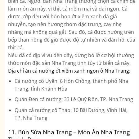
biển cả. Người dân Nha Trang thường chọn cá chim để
làm món ăn này, vì thịt cá mềm mại và dai ngon. Cá
được ướp đều với hỗn hợp ớt xiêm xanh đã giã
nhuyễn, tạo nên hương thơm đặc trưng, cay nhẹ
nhàng mà không quá gắt. Sau đó, cá được nướng trên
bếp than hồng để giữ được độ tự nhiên và đàn hồi của
thịt cá.
Nếu đã có dịp vi vu đến đây, đừng bỏ lỡ cơ hội thưởng
thức món đặc sản Nha Trang tinh túy từ biển cả này.
Địa chỉ ăn cá nướng ớt xiêm xanh ngon ở Nha Trang:
Cá nướng cô Uyên: 6 Hòn Chồng, thành phố Nha
Trang, tỉnh Khánh Hòa
Quán Đen cá nướng: 33 Lê Quý Đôn, TP. Nha Trang
Quán cá nướng cô Thảo: 10 Bãi Dương, Vĩnh Hải,
TP. Nha Trang
11. Bún Sứa Nha Trang – Món Ăn Nha Trang