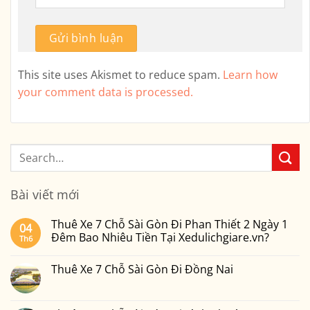
This site uses Akismet to reduce spam.
Learn how
your comment data is processed.
Bài viết mới
Thuê Xe 7 Chỗ Sài Gòn Đi Phan Thiết 2 Ngày 1
04
Đêm Bao Nhiêu Tiền Tại Xedulichgiare.vn?
Th6
Không
có
Thuê Xe 7 Chỗ Sài Gòn Đi Đồng Nai
bình
luận
Không
ở
có
Thuê
bình
Xe