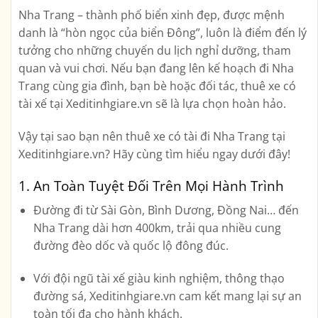
Nha Trang – thành phố biển xinh đẹp, được mệnh
danh là “hòn ngọc của biển Đông”, luôn là điểm đến lý
tưởng cho những chuyến du lịch nghỉ dưỡng, tham
quan và vui chơi. Nếu bạn đang lên kế hoạch đi Nha
Trang cùng gia đình, bạn bè hoặc đối tác,
thuê xe có
tài xế tại Xeditinhgiare.vn
sẽ là lựa chọn hoàn hảo.
Vậy tại sao bạn nên thuê xe có tài đi Nha Trang tại
Xeditinhgiare.vn? Hãy cùng tìm hiểu ngay dưới đây!
1. An Toàn Tuyệt Đối Trên Mọi Hành Trình
Đường đi từ Sài Gòn, Bình Dương, Đồng Nai… đến
Nha Trang dài hơn 400km, trải qua nhiều cung
đường đèo dốc và quốc lộ đông đúc.
Với đội ngũ tài xế
giàu kinh nghiệm, thông thạo
đường sá
, Xeditinhgiare.vn cam kết mang lại sự an
toàn tối đa cho hành khách.