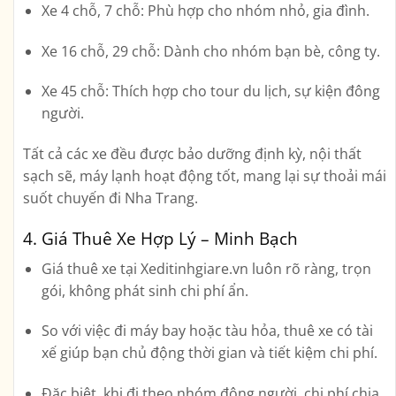
Xe 4 chỗ, 7 chỗ
: Phù hợp cho nhóm nhỏ, gia đình.
Xe 16 chỗ, 29 chỗ
: Dành cho nhóm bạn bè, công ty.
Xe 45 chỗ
: Thích hợp cho tour du lịch, sự kiện đông
người.
Tất cả các xe đều được bảo dưỡng định kỳ, nội thất
sạch sẽ, máy lạnh hoạt động tốt, mang lại sự thoải mái
suốt chuyến đi Nha Trang.
4. Giá Thuê Xe Hợp Lý – Minh Bạch
Giá thuê xe tại
Xeditinhgiare.vn luôn rõ ràng, trọn
gói, không phát sinh chi phí ẩn
.
So với việc đi máy bay hoặc tàu hỏa, thuê xe có tài
xế giúp bạn
chủ động thời gian và tiết kiệm chi phí
.
Đặc biệt, khi đi theo nhóm đông người, chi phí chia