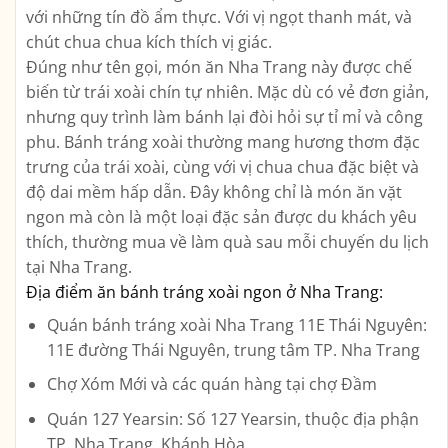
với những tín đồ ẩm thực. Với vị ngọt thanh mát, và
chút chua chua kích thích vị giác.
Đúng như tên gọi, món ăn Nha Trang này được chế
biến từ trái xoài chín tự nhiên. Mặc dù có vẻ đơn giản,
nhưng quy trình làm bánh lại đòi hỏi sự tỉ mỉ và công
phu. Bánh tráng xoài thường mang hương thơm đặc
trưng của trái xoài, cùng với vị chua chua đặc biệt và
độ dai mềm hấp dẫn. Đây không chỉ là món ăn vặt
ngon mà còn là một loại đặc sản được du khách yêu
thích, thường mua về làm quà sau mỗi chuyến du lịch
tại Nha Trang.
Địa điểm ăn bánh tráng xoài ngon ở Nha Trang:
Quán bánh tráng xoài Nha Trang 11E Thái Nguyên:
11E đường Thái Nguyên, trung tâm TP. Nha Trang
Chợ Xóm Mới và các quán hàng tại chợ Đầm
Quán 127 Yearsin
:
Số 127 Yearsin, thuộc địa phận
TP. Nha Trang, Khánh Hòa.