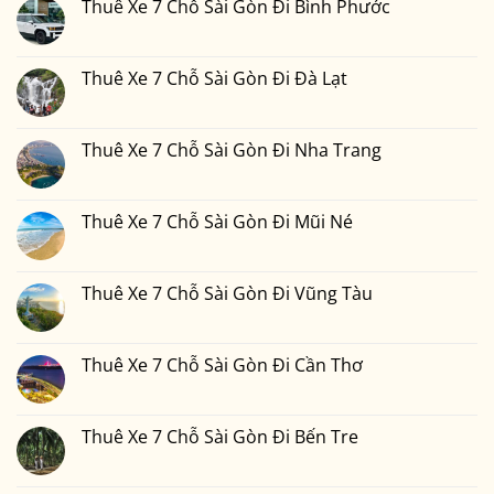
luận
Thuê Xe 7 Chỗ Sài Gòn Đi Bình Phước
7
ở
Chỗ
Thuê
Không
Sài
Xe
có
Gòn
7
bình
Đi
Chỗ
luận
Thuê Xe 7 Chỗ Sài Gòn Đi Đà Lạt
Phan
Sài
ở
Thiết
Gòn
Thuê
Không
2
Đi
Xe
có
Ngày
Đồng
7
bình
1
Nai
Chỗ
luận
Thuê Xe 7 Chỗ Sài Gòn Đi Nha Trang
Đêm
Sài
ở
Bao
Gòn
Thuê
Không
Nhiêu
Đi
Xe
có
Tiền
Bình
7
bình
Tại
Phước
Chỗ
luận
Thuê Xe 7 Chỗ Sài Gòn Đi Mũi Né
Xedulichgiare.vn?
Sài
ở
Gòn
Thuê
Không
Đi
Xe
có
Đà
7
bình
Lạt
Chỗ
luận
Thuê Xe 7 Chỗ Sài Gòn Đi Vũng Tàu
Sài
ở
Gòn
Thuê
Không
Đi
Xe
có
Nha
7
bình
Trang
Chỗ
luận
Thuê Xe 7 Chỗ Sài Gòn Đi Cần Thơ
Sài
ở
Gòn
Thuê
Không
Đi
Xe
có
Mũi
7
bình
Né
Chỗ
luận
Thuê Xe 7 Chỗ Sài Gòn Đi Bến Tre
Sài
ở
Gòn
Thuê
Không
Đi
Xe
có
Vũng
7
bình