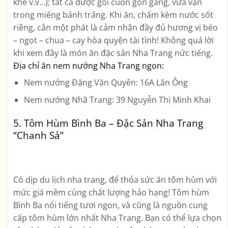
khế v.v…); tất cả được gói cuốn gọn gàng, vừa vặn
trong miếng bánh tráng. Khi ăn, chấm kèm nước sốt
riêng, cắn một phát là cảm nhận đầy đủ hương vị béo
– ngọt – chua – cay hòa quyện tài tình! Không quá lời
khi xem đây là món ăn đặc sản Nha Trang nức tiếng.
Địa chỉ ăn nem nướng Nha Trang ngon:
Nem nướng Đặng Văn Quyên: 16A Lãn Ông
Nem nướng Nhã Trang: 39 Nguyễn Thị Minh Khai
5. Tôm Hùm Bình Ba – Đặc Sản Nha Trang
“Chanh Sả”
Có dịp du lịch nha trang, để thỏa sức ăn tôm hùm với
mức giá mềm cùng chất lượng hảo hạng! Tôm hùm
Bình Ba nổi tiếng tươi ngon, và cũng là nguồn cung
cấp tôm hùm lớn nhất Nha Trang. Bạn có thể lựa chọn