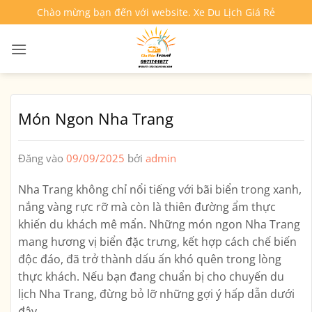
Bỏ
Chào mừng bạn đến với website. Xe Du Lịch Giá Rẻ
qua
nội
dung
Món Ngon Nha Trang
Đăng vào
09/09/2025
bởi
admin
Nha Trang không chỉ nổi tiếng với bãi biển trong xanh,
nắng vàng rực rỡ mà còn là
thiên đường ẩm thực
khiến du khách mê mẩn. Những
món ngon Nha Trang
mang hương vị biển đặc trưng, kết hợp cách chế biến
độc đáo, đã trở thành dấu ấn khó quên trong lòng
thực khách. Nếu bạn đang chuẩn bị cho chuyến du
lịch Nha Trang, đừng bỏ lỡ những gợi ý hấp dẫn dưới
đây.