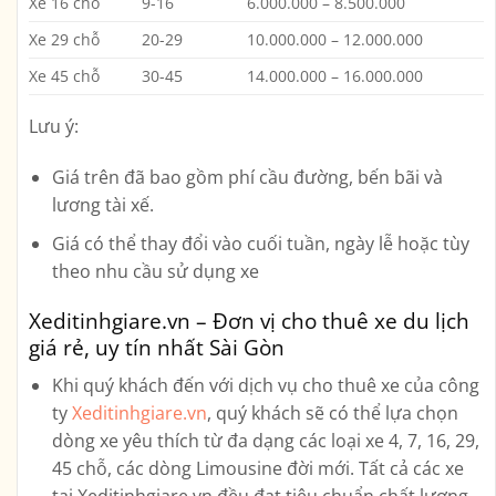
Xe 16 chỗ
9-16
6.000.000 – 8.500.000
Xe 29 chỗ
20-29
10.000.000 – 12.000.000
Xe 45 chỗ
30-45
14.000.000 – 16.000.000
Lưu ý:
Giá trên đã bao gồm phí cầu đường, bến bãi và
lương tài xế.
Giá có thể thay đổi vào cuối tuần, ngày lễ hoặc tùy
theo nhu cầu sử dụng xe
Xeditinhgiare.vn – Đơn vị cho thuê xe du lịch
giá rẻ, uy tín nhất Sài Gòn
Khi quý khách đến với dịch vụ cho thuê xe của công
ty
Xeditinhgiare.vn
, quý khách sẽ có thể lựa chọn
dòng xe yêu thích từ đa dạng các loại xe
4, 7, 16, 29,
45 chỗ, các dòng Limousine
đời mới. Tất cả các xe
tại Xeditinhgiare.vn đều đạt tiêu chuẩn chất lượng