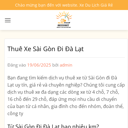
Bỏ
Chào mừng bạn đến với website. Xe Du Lịch Giá Rẻ
qua
nội
dung
Thuê Xe Sài Gòn Đi Đà Lạt
Đăng vào
19/06/2025
bởi
admin
Bạn đang tìm kiếm dịch vụ
thuê xe từ Sài Gòn đi Đà
Lạt
uy tín, giá rẻ và chuyên nghiệp? Chúng tôi cung cấp
dịch vụ thuê xe đa dạng các dòng xe từ 4 chỗ, 7 chỗ,
16 chỗ đến 29 chỗ, đáp ứng mọi nhu cầu di chuyển
của bạn từ cá nhân, gia đình cho đến nhóm, đoàn thể,
công ty
Từ Sài Gòn Đi Đà Lạt bao nhiêu km?