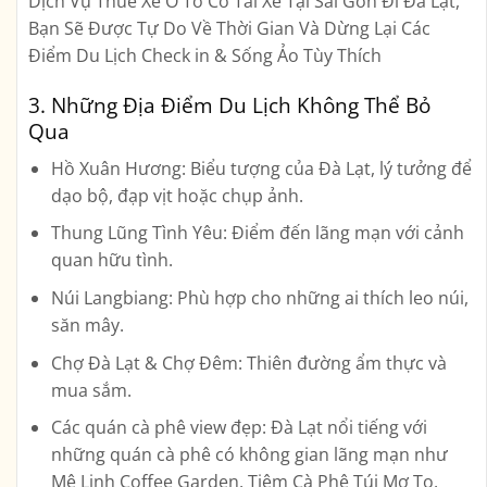
Dịch Vụ
Thuê Xe Ô Tô Có Tài Xế Tại Sài Gòn
Đi Đà Lạt,
Bạn Sẽ Được Tự Do Về Thời Gian Và Dừng Lại Các
Điểm Du Lịch Check in & Sống Ảo Tùy Thích
3. Những Địa Điểm Du Lịch Không Thể Bỏ
Qua
Hồ Xuân Hương:
Biểu tượng của Đà Lạt, lý tưởng để
dạo bộ, đạp vịt hoặc chụp ảnh.
Thung Lũng Tình Yêu:
Điểm đến lãng mạn với cảnh
quan hữu tình.
Núi Langbiang:
Phù hợp cho những ai thích leo núi,
săn mây.
Chợ Đà Lạt & Chợ Đêm:
Thiên đường ẩm thực và
mua sắm.
Các quán cà phê view đẹp:
Đà Lạt nổi tiếng với
những quán cà phê có không gian lãng mạn như
Mê Linh Coffee Garden, Tiệm Cà Phê Túi Mơ To.