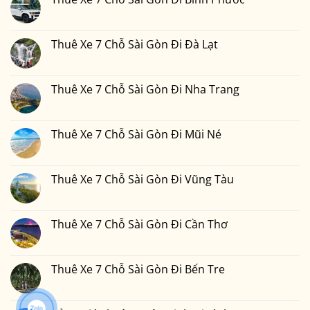
ở
Chỗ
Thuê
Không
Sài
Xe
có
Gòn
7
bình
Đi
Chỗ
luận
Thuê Xe 7 Chỗ Sài Gòn Đi Đà Lạt
Phan
Sài
ở
Thiết
Gòn
Thuê
Không
2
Đi
Xe
có
Ngày
Đồng
7
bình
1
Nai
Chỗ
luận
Thuê Xe 7 Chỗ Sài Gòn Đi Nha Trang
Đêm
Sài
ở
Bao
Gòn
Thuê
Không
Nhiêu
Đi
Xe
có
Tiền
Bình
7
bình
Tại
Phước
Chỗ
luận
Thuê Xe 7 Chỗ Sài Gòn Đi Mũi Né
Xedulichgiare.vn?
Sài
ở
Gòn
Thuê
Không
Đi
Xe
có
Đà
7
bình
Lạt
Chỗ
luận
Thuê Xe 7 Chỗ Sài Gòn Đi Vũng Tàu
Sài
ở
Gòn
Thuê
Không
Đi
Xe
có
Nha
7
bình
Trang
Chỗ
luận
Thuê Xe 7 Chỗ Sài Gòn Đi Cần Thơ
Sài
ở
Gòn
Thuê
Không
Đi
Xe
có
Mũi
7
bình
Né
Chỗ
luận
Thuê Xe 7 Chỗ Sài Gòn Đi Bến Tre
Sài
ở
Gòn
Thuê
Không
Đi
Xe
có
Vũng
7
bình