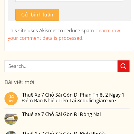
This site uses Akismet to reduce spam.
Learn how
your comment data is processed.
Bài viết mới
Thuê Xe 7 Chỗ Sài Gòn Đi Phan Thiết 2 Ngày 1
04
Đêm Bao Nhiêu Tiền Tại Xedulichgiare.vn?
Th6
Không
có
Thuê Xe 7 Chỗ Sài Gòn Đi Đồng Nai
bình
luận
Không
ở
có
Thuê
bình
Xe
luận
Thuê Xe 7 Chỗ Sài Gòn Đi Bình Phước
7