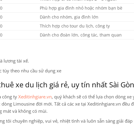
00
Phù hợp gia đình nhỏ hoặc nhóm bạn bè
00
Dành cho nhóm, gia đình lớn
00
Thích hợp cho tour du lịch, công ty
00
Dành cho đoàn lớn, công tác, tham quan
 lương tài xế.
ặc tùy theo nhu cầu sử dụng xe
huê xe du lịch giá rẻ, uy tín nhất Sài Gò
a công ty
Xeditinhgiare.vn
, quý khách sẽ có thể lựa chọn dòng xe 
ác dòng Limousine
đời mới. Tất cả các xe tại Xeditinhgiare.vn đều đ
ng mát và không có mùi.
 tôi chuyên nghiệp, vui vẻ, nhiệt tình và luôn sẵn sàng giải đáp