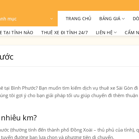
TRANG CHỦ
BẢNG GIÁ
DÒ
anh mục
E TẠI TỈNH NÀO
THUÊ XE ĐI TỈNH 24/7
LIÊN HỆ
CẨM N
hước
quê tại Bình Phước? Bạn muốn tìm kiếm dịch vụ
thuê xe Sài Gòn đi
húng tôi gợi ý cho bạn giải pháp tối ưu giúp chuyến đi thêm thuận 
 nhiêu km?
hước (thường tính đến thành phố Đồng Xoài – thủ phủ của tỉnh), 
o tuyến đường bạn lựa chọn và phương tiện di chuyển.