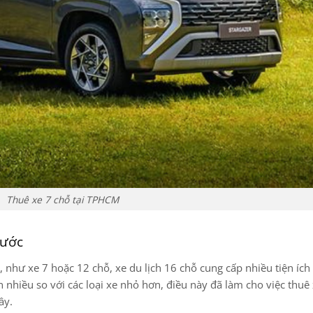
Thuê xe 7 chỗ tại TPHCM
hước
n, như xe 7 hoặc 12 chỗ, xe du lịch 16 chỗ cung cấp nhiều tiện íc
nhiều so với các loại xe nhỏ hơn, điều này đã làm cho việc thuê 
ây.