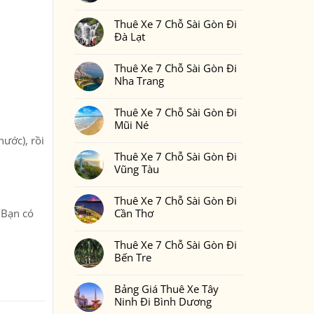
Gòn
Thuê
Không
Đi
Xe
có
Phan
7
Thuê Xe 7 Chỗ Sài Gòn Đi
bình
Thiết
Chỗ
luận
Đà Lạt
2
Sài
ở
Ngày
Gòn
Thuê
Không
1
Đi
Xe
có
Đêm
Đồng
7
Thuê Xe 7 Chỗ Sài Gòn Đi
bình
Bao
Nai
Chỗ
luận
Nhiêu
Nha Trang
Sài
ở
Tiền
Gòn
Thuê
Tại
Không
Đi
Xe
Xedulichgiare.vn?
có
Bình
7
Thuê Xe 7 Chỗ Sài Gòn Đi
bình
Phước
Chỗ
luận
Mũi Né
Sài
ở
Gòn
Thuê
hước), rồi
Không
Đi
Xe
có
Đà
7
Thuê Xe 7 Chỗ Sài Gòn Đi
bình
Lạt
Chỗ
luận
Vũng Tàu
Sài
ở
Gòn
Thuê
Không
Đi
Xe
có
Nha
7
Thuê Xe 7 Chỗ Sài Gòn Đi
bình
Trang
Chỗ
luận
 Bạn có
Cần Thơ
Sài
ở
Gòn
Thuê
Không
Đi
Xe
có
Mũi
7
Thuê Xe 7 Chỗ Sài Gòn Đi
bình
Né
Chỗ
luận
Bến Tre
Sài
ở
Gòn
Thuê
Không
Đi
Xe
có
Vũng
7
Bảng Giá Thuê Xe Tây
bình
Tàu
Chỗ
luận
Ninh Đi Bình Dương
Sài
ở
Gòn
Thuê