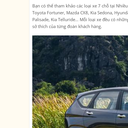
Bạn có thể tham khảo các loại xe 7 chỗ tại Nhiề
Toyota Fortuner, Mazda CX8, Kia Sedona, Hyunda
Palisade, Kia Telluride… Mỗi loại xe đều có nhữ
sở thích của từng đoàn khách hàng.