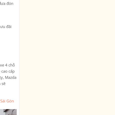
 đưa đón
 ưu đãi
 xe 4 chỗ
e cao cấp
ty, Mazda
 sẽ
 Sài Gòn