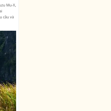
suzu Mu-X,
ai
hu cầu và