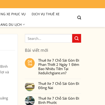
NG XE PHỤC VỤ
DỊCH VỤ THUÊ XE
ANG DU LỊCH
Bài viết mới
Thuê Xe 7 Chỗ Sài Gòn Đi
04
Phan Thiết 2 Ngày 1 Đêm
Th6
 Bình
Bao Nhiêu Tiền Tại
lợi và
Xedulichgiare.vn?
Không
có
Thuê Xe 7 Chỗ Sài Gòn Đi
bình
luận
Đồng Nai
ở
Thuê
Không
Xe
có
7
quãng
Thuê Xe 7 Chỗ Sài Gòn Đi
bình
Chỗ
luận
Bình Phước
Sài
ở