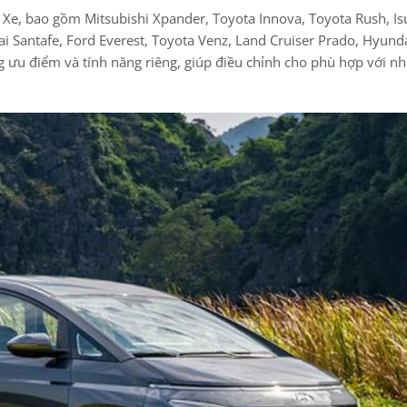
u Xe, bao gồm Mitsubishi Xpander, Toyota Innova, Toyota Rush, I
i Santafe, Ford Everest, Toyota Venz, Land Cruiser Prado, Hyund
ng ưu điểm và tính năng riêng, giúp điều chỉnh cho phù hợp với n