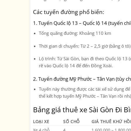
Các tuyến đường phổ biến:
1.
Tuyến Quốc lộ 13 – Quốc lộ 14 (tuyến chí
Tổng quãng đường
: Khoảng 110 km
Thời gian di chuyển
: Từ 2 – 2,5 giờ (bằng ô tô)
Lộ trình
: Từ Sài Gòn, bạn đi theo Quốc lộ 13 
rẽ vào Quốc lộ 14 để đến Đồng Xoài.
2.
Tuyến đường Mỹ Phước – Tân Vạn (tùy chọ
Tuyến này thường được các tài xế sử dụng để
thể kết hợp tuyến Mỹ Phước – Tân Vạn rồi nhậ
Bảng giá thuê xe Sài Gòn Đi B
LOẠI XE
SỐ CHỖ
GIÁ THUÊ KHỨ HỒI
Xe 4 chỗ
4
1.600.000 – 1.800.0