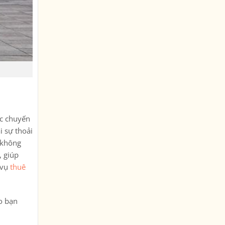
ác chuyến
i sự thoải
, không
, giúp
 vụ
thuê
ho bạn