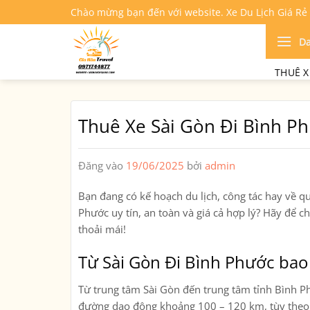
Bỏ
Chào mừng bạn đến với website. Xe Du Lịch Giá Rẻ
qua
nội
D
dung
THUÊ X
Thuê Xe Sài Gòn Đi Bình P
Đăng vào
19/06/2025
bởi
admin
Bạn đang có kế hoạch du lịch, công tác hay về 
Phước
uy tín, an toàn và giá cả hợp lý? Hãy để c
thoải mái!
Từ Sài Gòn Đi Bình Phước bao
Từ trung tâm Sài Gòn đến trung tâm tỉnh Bình P
đường dao động khoảng
100 – 120 km
, tùy the