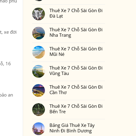
 nào phù
Gòn
Thuê
Không
Đi
Xe
có
Phan
7
Thuê Xe 7 Chỗ Sài Gòn Đi
bình
Thiết
Chỗ
luận
Đà Lạt
2
Sài
ở
Ngày
Gòn
Thuê
Không
1
Đi
Xe
có
Đêm
Đồng
7
Thuê Xe 7 Chỗ Sài Gòn Đi
bình
Bao
Nai
, xe đời
Chỗ
luận
Nhiêu
Nha Trang
Sài
ở
Tiền
Gòn
Thuê
Tại
Không
Đi
Xe
Xedulichgiare.vn?
có
Bình
7
Thuê Xe 7 Chỗ Sài Gòn Đi
bình
Phước
Chỗ
luận
Mũi Né
Sài
ở
Gòn
Thuê
Không
Đi
hỗ, 16
Xe
có
Đà
7
Thuê Xe 7 Chỗ Sài Gòn Đi
bình
Lạt
Chỗ
luận
Vũng Tàu
Sài
ở
Gòn
Thuê
Không
Đi
Xe
có
Nha
7
Thuê Xe 7 Chỗ Sài Gòn Đi
bình
Trang
Chỗ
luận
Cần Thơ
Sài
ở
 bảo an
Gòn
Thuê
Không
Đi
Xe
có
Mũi
7
Thuê Xe 7 Chỗ Sài Gòn Đi
bình
Né
Chỗ
luận
Bến Tre
Sài
ở
Gòn
Thuê
Không
Đi
Xe
có
Vũng
7
Bảng Giá Thuê Xe Tây
bình
Tàu
Chỗ
luận
Ninh Đi Bình Dương
Sài
ở
Gòn
Thuê