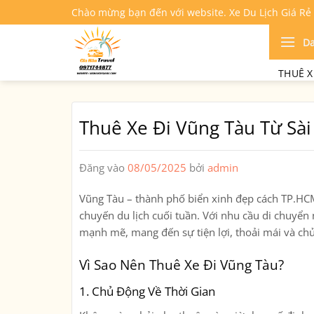
Bỏ
Chào mừng bạn đến với website. Xe Du Lịch Giá Rẻ
qua
nội
D
dung
THUÊ X
Thuê Xe Đi Vũng Tàu Từ Sà
Đăng vào
08/05/2025
bởi
admin
Vũng Tàu – thành phố biển xinh đẹp cách TP.HC
chuyến du lịch cuối tuần. Với nhu cầu di chuyển
mạnh mẽ, mang đến sự tiện lợi, thoải mái và ch
Vì Sao Nên Thuê Xe Đi Vũng Tàu?
1.
Chủ Động Về Thời Gian