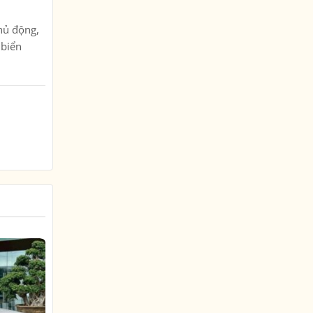
hủ động,
 biển