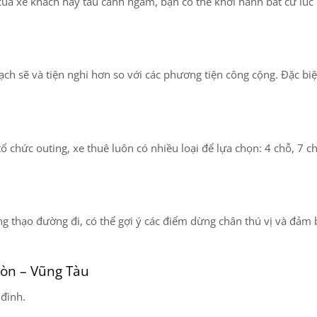
của xe khách hay tàu cánh ngầm, bạn có thể khởi hành bất cứ lúc
ch sẽ và tiện nghi hơn so với các phương tiện công cộng. Đặc biệt
ổ chức outing, xe thuê luôn có nhiều loại để lựa chọn: 4 chỗ, 7 c
ng thạo đường đi, có thể gợi ý các điểm dừng chân thú vị và đảm
Gòn – Vũng Tàu
đình.