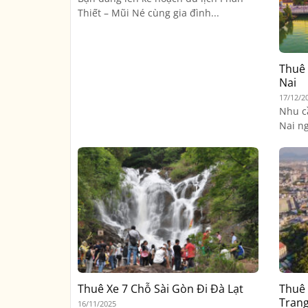
Thiết – Mũi Né cùng gia đình...
Thuê 
Nai
17/12/2
Nhu c
Nai ng
Thuê Xe 7 Chỗ Sài Gòn Đi Đà Lạt
Thuê 
Tran
16/11/2025