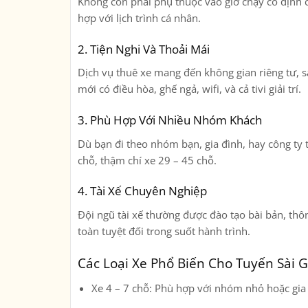
Không còn phải phụ thuộc vào giờ chạy cố định 
hợp với lịch trình cá nhân.
2.
Tiện Nghi Và Thoải Mái
Dịch vụ thuê xe mang đến không gian riêng tư, sạ
mới có điều hòa, ghế ngả, wifi, và cả tivi giải trí.
3.
Phù Hợp Với Nhiều Nhóm Khách
Dù bạn đi theo nhóm bạn, gia đình, hay công ty t
chỗ, thậm chí xe 29 – 45 chỗ.
4.
Tài Xế Chuyên Nghiệp
Đội ngũ tài xế thường được đào tạo bài bản, thô
toàn tuyệt đối trong suốt hành trình.
Các Loại Xe Phổ Biến Cho Tuyến Sài 
Xe 4 – 7 chỗ
: Phù hợp với nhóm nhỏ hoặc gia 