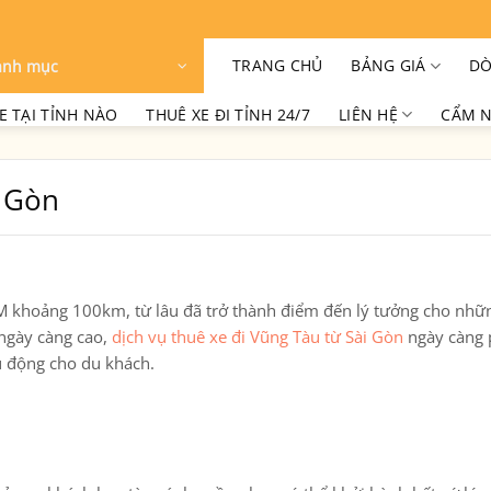
TRANG CHỦ
BẢNG GIÁ
DÒ
anh mục
E TẠI TỈNH NÀO
THUÊ XE ĐI TỈNH 24/7
LIÊN HỆ
CẨM N
i Gòn
M khoảng 100km, từ lâu đã trở thành điểm đến lý tưởng cho nhữ
 ngày càng cao,
dịch vụ thuê xe đi Vũng Tàu từ Sài Gòn
ngày càng p
ủ động cho du khách.