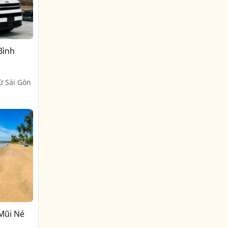
Bình
ừ Sài Gòn
 Mũi Né