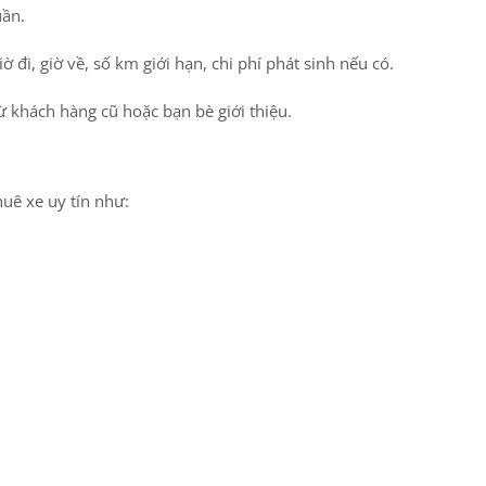
uần.
iờ đi, giờ về, số km giới hạn, chi phí phát sinh nếu có.
ừ khách hàng cũ hoặc bạn bè giới thiệu.
huê xe uy tín như: