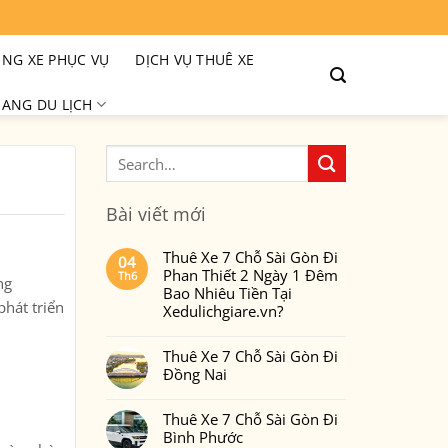
NG XE PHỤC VỤ
DỊCH VỤ THUÊ XE
ANG DU LỊCH
Bài viết mới
Thuê Xe 7 Chỗ Sài Gòn Đi
04
Phan Thiết 2 Ngày 1 Đêm
Th6
ng
Bao Nhiêu Tiền Tại
hát triển
Xedulichgiare.vn?
Không
có
Thuê Xe 7 Chỗ Sài Gòn Đi
bình
luận
Đồng Nai
ở
Thuê
Không
Xe
có
7
Thuê Xe 7 Chỗ Sài Gòn Đi
bình
Chỗ
luận
Bình Phước
Sài
ở