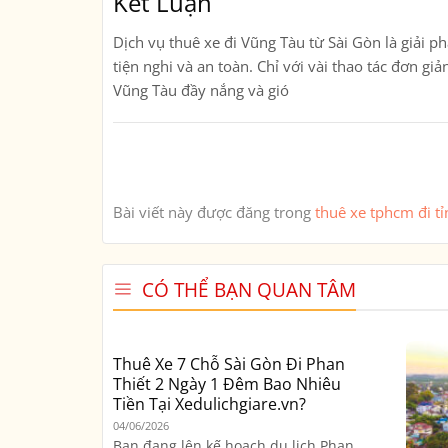
Kết Luận
Dịch vụ
thuê xe đi Vũng Tàu từ Sài Gòn
là giải p
tiện nghi và an toàn. Chỉ với vài thao tác đơn g
Vũng Tàu đầy nắng và gió
Bài viết này được đăng trong
thuê xe tphcm đi tỉ
CÓ THỂ BẠN QUAN TÂM
Thuê Xe 7 Chỗ Sài Gòn Đi Phan
Thiết 2 Ngày 1 Đêm Bao Nhiêu
Tiền Tại Xedulichgiare.vn?
04/06/2026
Bạn đang lên kế hoạch du lịch Phan