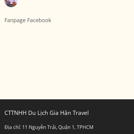
Gòn
Thuê
Không
Đi
Xe
có
Cần
7
bình
Thơ
Chỗ
luận
Sài
ở
Fanpage Facebook
Gòn
Bảng
Đi
Giá
Bến
Thuê
Tre
Xe
Tây
Ninh
Đi
Bình
Dương
CTTNHH Du Lịch Gia Hân Travel
Địa chỉ:
11 Nguyễn Trải, Quận 1, TPHCM