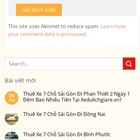
This site uses Akismet to reduce spam.
Learn how
your comment data is processed.
Bài viết mới
Thuê Xe 7 Chỗ Sài Gòn Đi Phan Thiết 2 Ngày 1
04
Đêm Bao Nhiêu Tiền Tại Xedulichgiare.vn?
Th6
Không
có
Thuê Xe 7 Chỗ Sài Gòn Đi Đồng Nai
bình
luận
Không
ở
có
Thuê
bình
Xe
luận
Thuê Xe 7 Chỗ Sài Gòn Đi Bình Phước
7
ở
Chỗ