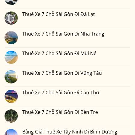
Thuê
Không
Sài
Xe
có
Gòn
7
bình
Đi
Chỗ
luận
Thuê Xe 7 Chỗ Sài Gòn Đi Đà Lạt
Phan
Sài
ở
Thiết
Gòn
Thuê
Không
2
Đi
Xe
có
Ngày
Đồng
7
bình
1
Nai
Chỗ
luận
Thuê Xe 7 Chỗ Sài Gòn Đi Nha Trang
Đêm
Sài
ở
Bao
Gòn
Thuê
Không
Nhiêu
Đi
Xe
có
Tiền
Bình
7
bình
Tại
Phước
Chỗ
luận
Thuê Xe 7 Chỗ Sài Gòn Đi Mũi Né
Xedulichgiare.vn?
Sài
ở
Gòn
Thuê
Không
Đi
Xe
có
Đà
7
bình
Lạt
Chỗ
luận
Thuê Xe 7 Chỗ Sài Gòn Đi Vũng Tàu
Sài
ở
Gòn
Thuê
Không
Đi
Xe
có
Nha
7
bình
Trang
Chỗ
luận
Thuê Xe 7 Chỗ Sài Gòn Đi Cần Thơ
Sài
ở
Gòn
Thuê
Không
Đi
Xe
có
Mũi
7
bình
Né
Chỗ
luận
Thuê Xe 7 Chỗ Sài Gòn Đi Bến Tre
Sài
ở
Gòn
Thuê
Không
Đi
Xe
có
Vũng
7
bình
Tàu
Chỗ
luận
Bảng Giá Thuê Xe Tây Ninh Đi Bình Dương
Sài
ở