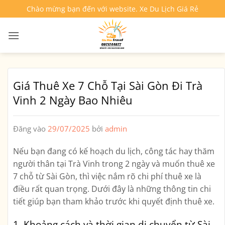
Bỏ
Chào mừng bạn đến với website. Xe Du Lịch Giá Rẻ
qua
nội
dung
Giá Thuê Xe 7 Chỗ Tại Sài Gòn Đi Trà
Vinh 2 Ngày Bao Nhiêu
Đăng vào
29/07/2025
bởi
admin
Nếu bạn đang có kế hoạch du lịch, công tác hay thăm
người thân tại Trà Vinh trong 2 ngày và muốn thuê xe
7 chỗ từ Sài Gòn, thì việc nắm rõ chi phí thuê xe là
điều rất quan trọng. Dưới đây là những thông tin chi
tiết giúp bạn tham khảo trước khi quyết định thuê xe.
1. Khoảng cách và thời gian di chuyển từ Sài